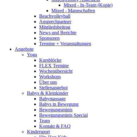
Mixed - In-Team (Kopie)
Mixed - Mannschaften
Beachvolleyball
Ansprechpartner
Mitgliedsbeitrag
News und Berichte
Sponsoren
Termine + Veranstaltungen
Angebote
Yoga
Kursblöcke
FLEX Termine
Wochenübersicht
Workshops
Über uns
Stellenangebot
Babys & Kleinkinder
Babymassage
Babys in Bewegung
Bewegungsminis
Bewegungsminis Special
Team
Kontakt & FAQ
Kindersport