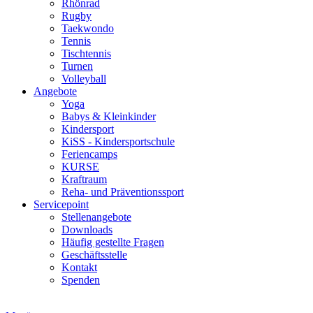
Rhönrad
Rugby
Taekwondo
Tennis
Tischtennis
Turnen
Volleyball
Angebote
Yoga
Babys & Kleinkinder
Kindersport
KiSS - Kindersportschule
Feriencamps
KURSE
Kraftraum
Reha- und Präventionssport
Servicepoint
Stellenangebote
Downloads
Häufig gestellte Fragen
Geschäftsstelle
Kontakt
Spenden