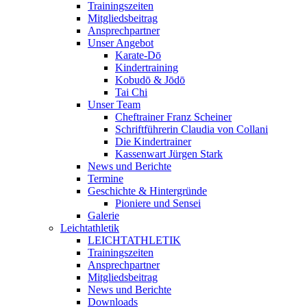
Trainingszeiten
Mitgliedsbeitrag
Ansprechpartner
Unser Angebot
Karate-Dō
Kindertraining
Kobudō & Jōdō
Tai Chi
Unser Team
Cheftrainer Franz Scheiner
Schriftführerin Claudia von Collani
Die Kindertrainer
Kassenwart Jürgen Stark
News und Berichte
Termine
Geschichte & Hintergründe
Pioniere und Sensei
Galerie
Leichtathletik
LEICHTATHLETIK
Trainingszeiten
Ansprechpartner
Mitgliedsbeitrag
News und Berichte
Downloads