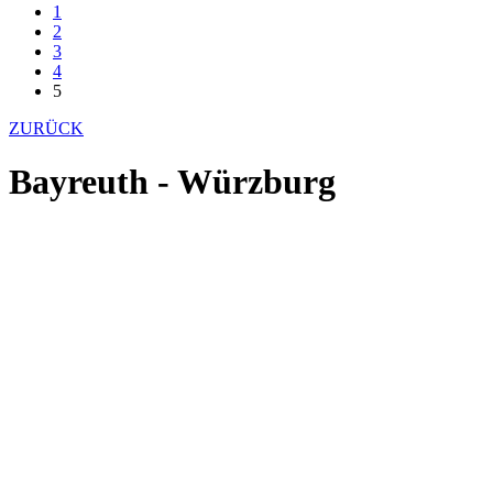
1
2
3
4
5
ZURÜCK
Bayreuth - Würzburg