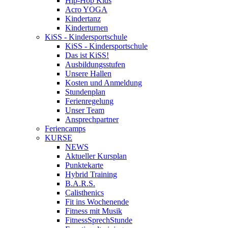
Hip-Hop Kids
Acro YOGA
Kindertanz
Kinderturnen
KiSS - Kindersportschule
KiSS - Kindersportschule
Das ist KiSS!
Ausbildungsstufen
Unsere Hallen
Kosten und Anmeldung
Stundenplan
Ferienregelung
Unser Team
Ansprechpartner
Feriencamps
KURSE
NEWS
Aktueller Kursplan
Punktekarte
Hybrid Training
B.A.R.S.
Calisthenics
Fit ins Wochenende
Fitness mit Musik
FitnessSprechStunde