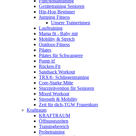
Functionaltraining
Gerätetraining Senioren
Hip-Hop Beginner
Jumping Fitness
Unsere Trainerinnen
Lauftraining
Mama fit - Baby mit
Mobility & Stretch
Outdoor-Fitness
Pilates
Pilates für Schwangere
Pump it!
Rücken-Fit
Sandsack Workout
TRX®- Schlingentraining
Core-Starke Mitte
Sturzprävention für Senioren
Mixed Workout
Strength & Mobility
Zeit für dich-TGW Frauenkurs
Kraftraum
KRAFTRAUM
Öffnungszeiten
Trainingbereich
Probetraining