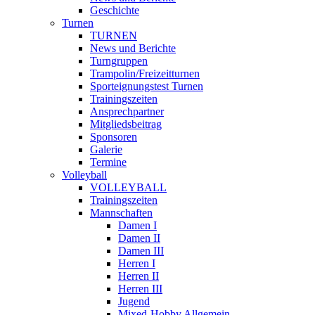
Geschichte
Turnen
TURNEN
News und Berichte
Turngruppen
Trampolin/Freizeitturnen
Sporteignungstest Turnen
Trainingszeiten
Ansprechpartner
Mitgliedsbeitrag
Sponsoren
Galerie
Termine
Volleyball
VOLLEYBALL
Trainingszeiten
Mannschaften
Damen I
Damen II
Damen III
Herren I
Herren II
Herren III
Jugend
Mixed-Hobby Allgemein