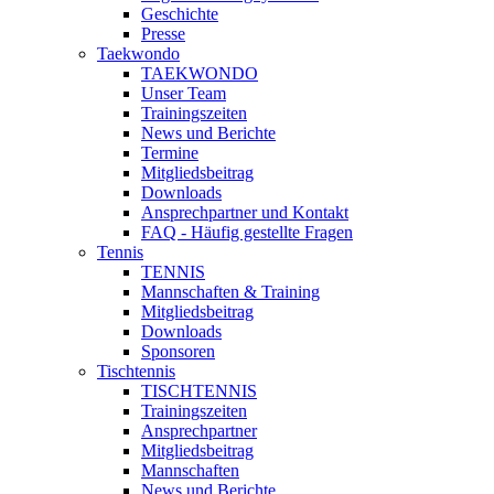
Geschichte
Presse
Taekwondo
TAEKWONDO
Unser Team
Trainingszeiten
News und Berichte
Termine
Mitgliedsbeitrag
Downloads
Ansprechpartner und Kontakt
FAQ - Häufig gestellte Fragen
Tennis
TENNIS
Mannschaften & Training
Mitgliedsbeitrag
Downloads
Sponsoren
Tischtennis
TISCHTENNIS
Trainingszeiten
Ansprechpartner
Mitgliedsbeitrag
Mannschaften
News und Berichte