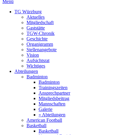
Menü
TG Würzburg
Aktuelles
Mitgliedschaft
Gaststätte
TGW-Chronik
Geschichte
Organigramm
Stellenangebote
Vision
Aufsichtsrat
Wichtiges
Abteilungen
Badminton
Badminton
Trainingszeiten
Ansprechpartner
Mitgliedsbeitrag
Mannschaften
Galerie
« Abteilungen
American Football
Basketball
Basketball