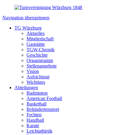
Navigation überspringen
TG Würzburg
Aktuelles
Mitgliedschaft
Gaststätte
TGW-Chronik
Geschichte
Organigramm
Stellenangebote
Vision
Aufsichtsrat
Wichtiges
Abteilungen
Badminton
American Football
Basketball
Behindertensport
Fechten
Handball
Karate
Leichtathletik