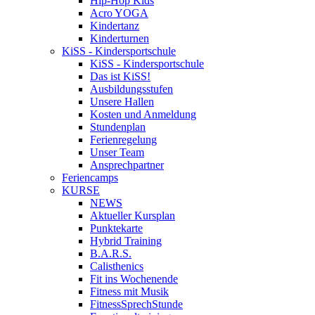
Hip-Hop Kids
Acro YOGA
Kindertanz
Kinderturnen
KiSS - Kindersportschule
KiSS - Kindersportschule
Das ist KiSS!
Ausbildungsstufen
Unsere Hallen
Kosten und Anmeldung
Stundenplan
Ferienregelung
Unser Team
Ansprechpartner
Feriencamps
KURSE
NEWS
Aktueller Kursplan
Punktekarte
Hybrid Training
B.A.R.S.
Calisthenics
Fit ins Wochenende
Fitness mit Musik
FitnessSprechStunde