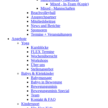
Mixed - In-Team (Kopie)
Mixed - Mannschaften
Beachvolleyball
Ansprechpartner
Mitgliedsbeitrag
News und Berichte
Sponsoren
Termine + Veranstaltungen
Angebote
Yoga
Kursblöcke
FLEX Termine
Wochenübersicht
Workshops
Über uns
Stellenangebot
Babys & Kleinkinder
Babymassage
Babys in Bewegung
Bewegungsminis
Bewegungsminis Special
Team
Kontakt & FAQ
Kindersport