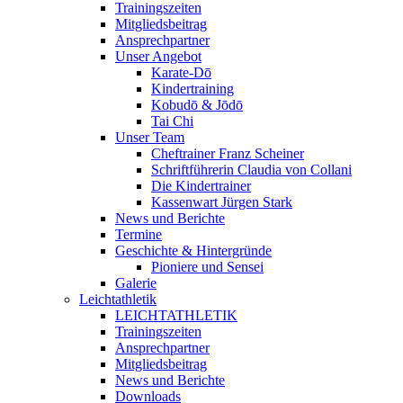
Trainingszeiten
Mitgliedsbeitrag
Ansprechpartner
Unser Angebot
Karate-Dō
Kindertraining
Kobudō & Jōdō
Tai Chi
Unser Team
Cheftrainer Franz Scheiner
Schriftführerin Claudia von Collani
Die Kindertrainer
Kassenwart Jürgen Stark
News und Berichte
Termine
Geschichte & Hintergründe
Pioniere und Sensei
Galerie
Leichtathletik
LEICHTATHLETIK
Trainingszeiten
Ansprechpartner
Mitgliedsbeitrag
News und Berichte
Downloads