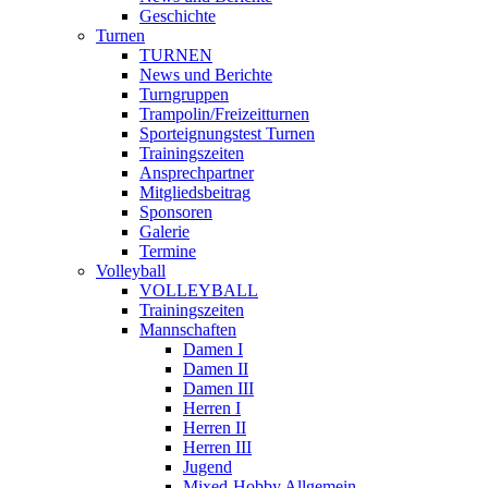
Geschichte
Turnen
TURNEN
News und Berichte
Turngruppen
Trampolin/Freizeitturnen
Sporteignungstest Turnen
Trainingszeiten
Ansprechpartner
Mitgliedsbeitrag
Sponsoren
Galerie
Termine
Volleyball
VOLLEYBALL
Trainingszeiten
Mannschaften
Damen I
Damen II
Damen III
Herren I
Herren II
Herren III
Jugend
Mixed-Hobby Allgemein