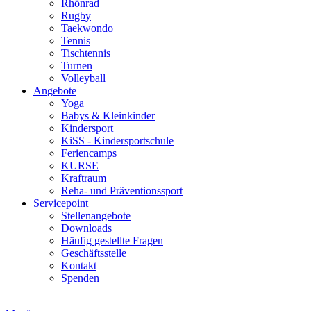
Rhönrad
Rugby
Taekwondo
Tennis
Tischtennis
Turnen
Volleyball
Angebote
Yoga
Babys & Kleinkinder
Kindersport
KiSS - Kindersportschule
Feriencamps
KURSE
Kraftraum
Reha- und Präventionssport
Servicepoint
Stellenangebote
Downloads
Häufig gestellte Fragen
Geschäftsstelle
Kontakt
Spenden