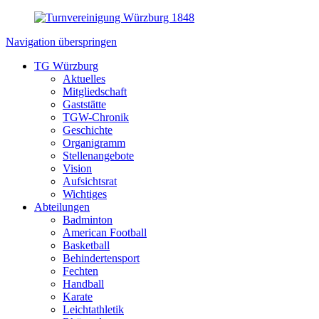
Navigation überspringen
TG Würzburg
Aktuelles
Mitgliedschaft
Gaststätte
TGW-Chronik
Geschichte
Organigramm
Stellenangebote
Vision
Aufsichtsrat
Wichtiges
Abteilungen
Badminton
American Football
Basketball
Behindertensport
Fechten
Handball
Karate
Leichtathletik