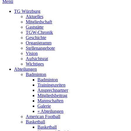
Menü
TG Würzburg
Aktuelles
Mitgliedschaft
Gaststätte
TGW-Chronik
Geschichte
Organigramm
Stellenangebote
Vision
Aufsichtsrat
Wichtiges
Abteilungen
Badminton
Badminton
Trainingszeiten
Ansprechpartner
Mitgliedsbeitrag
Mannschaften
Galerie
« Abteilungen
American Football
Basketball
Basketball