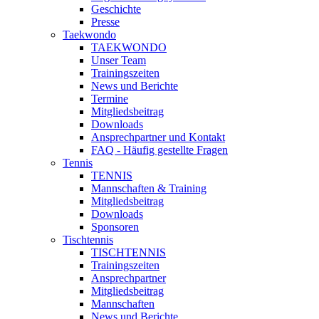
Geschichte
Presse
Taekwondo
TAEKWONDO
Unser Team
Trainingszeiten
News und Berichte
Termine
Mitgliedsbeitrag
Downloads
Ansprechpartner und Kontakt
FAQ - Häufig gestellte Fragen
Tennis
TENNIS
Mannschaften & Training
Mitgliedsbeitrag
Downloads
Sponsoren
Tischtennis
TISCHTENNIS
Trainingszeiten
Ansprechpartner
Mitgliedsbeitrag
Mannschaften
News und Berichte