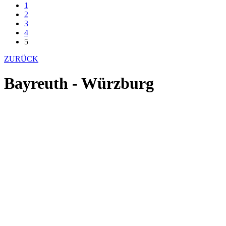
1
2
3
4
5
ZURÜCK
Bayreuth - Würzburg