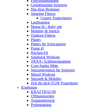
Functionaltraining
Gerätetraining Senioren
Hip-Hop Beginner
Jumping Fitness
Unsere Trainerinnen
Lauftraining
Mama fit - Baby mit
Mobility & Stretch
Outdoor-Fitness
Pilates
Pilates für Schwangere
Pump it!
Rücken-Fit
Sandsack Workout
TRX®- Schlingentraining
Core-Starke Mitte
Sturzprävention für Senioren
Mixed Workout
Strength & Mobility
Zeit für dich-TGW Frauenkurs
Kraftraum
KRAFTRAUM
Öffnungszeiten
Trainingbereich
Probetraining