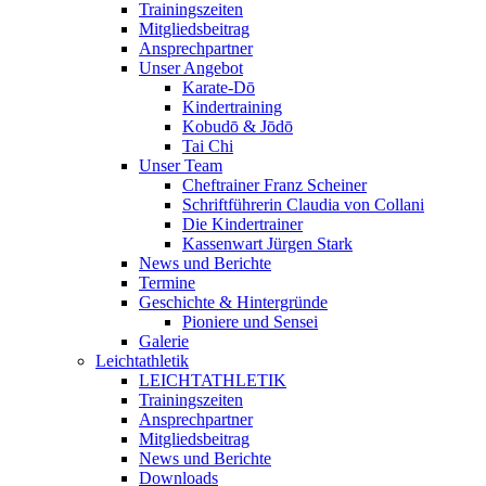
Trainingszeiten
Mitgliedsbeitrag
Ansprechpartner
Unser Angebot
Karate-Dō
Kindertraining
Kobudō & Jōdō
Tai Chi
Unser Team
Cheftrainer Franz Scheiner
Schriftführerin Claudia von Collani
Die Kindertrainer
Kassenwart Jürgen Stark
News und Berichte
Termine
Geschichte & Hintergründe
Pioniere und Sensei
Galerie
Leichtathletik
LEICHTATHLETIK
Trainingszeiten
Ansprechpartner
Mitgliedsbeitrag
News und Berichte
Downloads