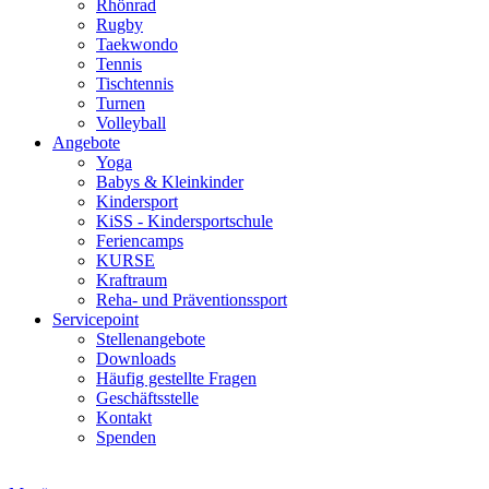
Rhönrad
Rugby
Taekwondo
Tennis
Tischtennis
Turnen
Volleyball
Angebote
Yoga
Babys & Kleinkinder
Kindersport
KiSS - Kindersportschule
Feriencamps
KURSE
Kraftraum
Reha- und Präventionssport
Servicepoint
Stellenangebote
Downloads
Häufig gestellte Fragen
Geschäftsstelle
Kontakt
Spenden