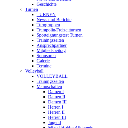
Geschichte
Turnen
TURNEN
News und Berichte
Turngruppen
Trampolin/Freizeitturnen
Sporteignungstest Turnen
Trainingszeiten
Ansprechpartner
Mitgliedsbeitrag
Sponsoren
Galerie
Termine
Volleyball
VOLLEYBALL
Trainingszeiten
Mannschaften
Damen I
Damen II
Damen III
Herren I
Herren II
Herren III
Jugend
Mixed-Hobby Allgemein