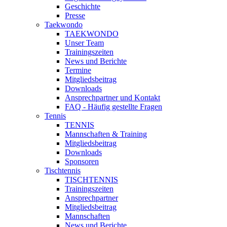
Geschichte
Presse
Taekwondo
TAEKWONDO
Unser Team
Trainingszeiten
News und Berichte
Termine
Mitgliedsbeitrag
Downloads
Ansprechpartner und Kontakt
FAQ - Häufig gestellte Fragen
Tennis
TENNIS
Mannschaften & Training
Mitgliedsbeitrag
Downloads
Sponsoren
Tischtennis
TISCHTENNIS
Trainingszeiten
Ansprechpartner
Mitgliedsbeitrag
Mannschaften
News und Berichte