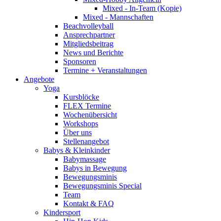
Mixed - In-Team (Kopie)
Mixed - Mannschaften
Beachvolleyball
Ansprechpartner
Mitgliedsbeitrag
News und Berichte
Sponsoren
Termine + Veranstaltungen
Angebote
Yoga
Kursblöcke
FLEX Termine
Wochenübersicht
Workshops
Über uns
Stellenangebot
Babys & Kleinkinder
Babymassage
Babys in Bewegung
Bewegungsminis
Bewegungsminis Special
Team
Kontakt & FAQ
Kindersport