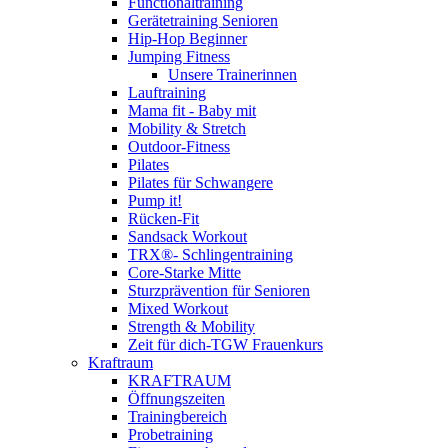
Functionaltraining
Gerätetraining Senioren
Hip-Hop Beginner
Jumping Fitness
Unsere Trainerinnen
Lauftraining
Mama fit - Baby mit
Mobility & Stretch
Outdoor-Fitness
Pilates
Pilates für Schwangere
Pump it!
Rücken-Fit
Sandsack Workout
TRX®- Schlingentraining
Core-Starke Mitte
Sturzprävention für Senioren
Mixed Workout
Strength & Mobility
Zeit für dich-TGW Frauenkurs
Kraftraum
KRAFTRAUM
Öffnungszeiten
Trainingbereich
Probetraining