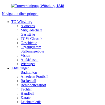
Navigation überspringen
TG Würzburg
Aktuelles
Mitgliedschaft
Gaststätte
TGW-Chronik
Geschichte
Organigramm
Stellenangebote
Vision
Aufsichtsrat
Wichtiges
Abteilungen
Badminton
American Football
Basketball
Behindertensport
Fechten
Handball
Karate
Leichtathletik