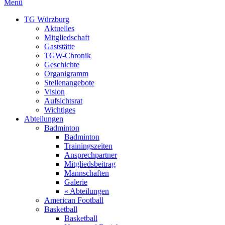
Menü
TG Würzburg
Aktuelles
Mitgliedschaft
Gaststätte
TGW-Chronik
Geschichte
Organigramm
Stellenangebote
Vision
Aufsichtsrat
Wichtiges
Abteilungen
Badminton
Badminton
Trainingszeiten
Ansprechpartner
Mitgliedsbeitrag
Mannschaften
Galerie
« Abteilungen
American Football
Basketball
Basketball