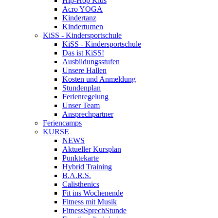
Hip-Hop Kids
Acro YOGA
Kindertanz
Kinderturnen
KiSS - Kindersportschule
KiSS - Kindersportschule
Das ist KiSS!
Ausbildungsstufen
Unsere Hallen
Kosten und Anmeldung
Stundenplan
Ferienregelung
Unser Team
Ansprechpartner
Feriencamps
KURSE
NEWS
Aktueller Kursplan
Punktekarte
Hybrid Training
B.A.R.S.
Calisthenics
Fit ins Wochenende
Fitness mit Musik
FitnessSprechStunde