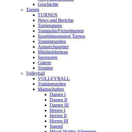
Geschichte
Turnen
TURNEN
News und Berichte
Turngruppen
Trampolin/Freizeitturnen
Sporteignungstest Turnen
Trainingszeiten
Ansprechpartner
Mitgliedsbeitrag
Sponsoren
Galerie
Termine
Volleyball
VOLLEYBALL
Trainingszeiten
Mannschaften
Damen I
Damen II
Damen III
Herren I
Herren II
Herren III
Jugend
Mixed-Hobby Allgemein