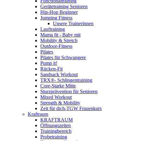
Functionaltraining
Gerätetraining Senioren
Hip-Hop Beginner
Jumping Fitness
Unsere Trainerinnen
Lauftraining
Mama fit - Baby mit
Mobility & Stretch
Outdoor-Fitness
Pilates
Pilates für Schwangere
Pump it!
Rücken-Fit
Sandsack Workout
TRX®- Schlingentraining
Core-Starke Mitte
Sturzprävention für Senioren
Mixed Workout
Strength & Mobility
Zeit für dich-TGW Frauenkurs
Kraftraum
KRAFTRAUM
Öffnungszeiten
Trainingbereich
Probetraining