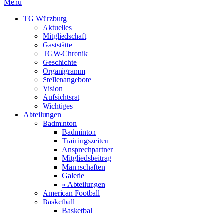
Menü
TG Würzburg
Aktuelles
Mitgliedschaft
Gaststätte
TGW-Chronik
Geschichte
Organigramm
Stellenangebote
Vision
Aufsichtsrat
Wichtiges
Abteilungen
Badminton
Badminton
Trainingszeiten
Ansprechpartner
Mitgliedsbeitrag
Mannschaften
Galerie
« Abteilungen
American Football
Basketball
Basketball