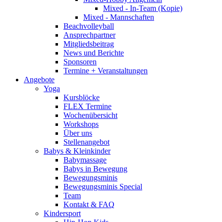
Mixed - In-Team (Kopie)
Mixed - Mannschaften
Beachvolleyball
Ansprechpartner
Mitgliedsbeitrag
News und Berichte
Sponsoren
Termine + Veranstaltungen
Angebote
Yoga
Kursblöcke
FLEX Termine
Wochenübersicht
Workshops
Über uns
Stellenangebot
Babys & Kleinkinder
Babymassage
Babys in Bewegung
Bewegungsminis
Bewegungsminis Special
Team
Kontakt & FAQ
Kindersport