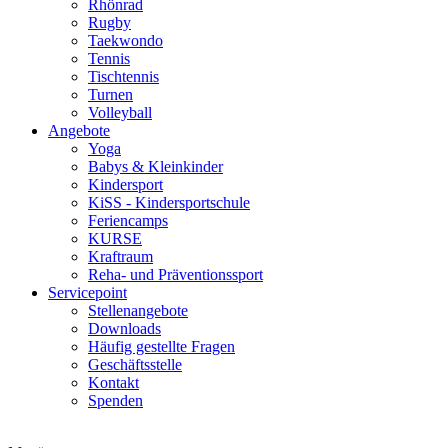
Rhönrad
Rugby
Taekwondo
Tennis
Tischtennis
Turnen
Volleyball
Angebote
Yoga
Babys & Kleinkinder
Kindersport
KiSS - Kindersportschule
Feriencamps
KURSE
Kraftraum
Reha- und Präventionssport
Servicepoint
Stellenangebote
Downloads
Häufig gestellte Fragen
Geschäftsstelle
Kontakt
Spenden