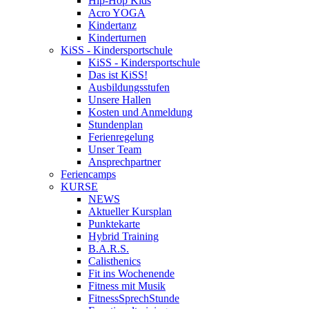
Hip-Hop Kids
Acro YOGA
Kindertanz
Kinderturnen
KiSS - Kindersportschule
KiSS - Kindersportschule
Das ist KiSS!
Ausbildungsstufen
Unsere Hallen
Kosten und Anmeldung
Stundenplan
Ferienregelung
Unser Team
Ansprechpartner
Feriencamps
KURSE
NEWS
Aktueller Kursplan
Punktekarte
Hybrid Training
B.A.R.S.
Calisthenics
Fit ins Wochenende
Fitness mit Musik
FitnessSprechStunde