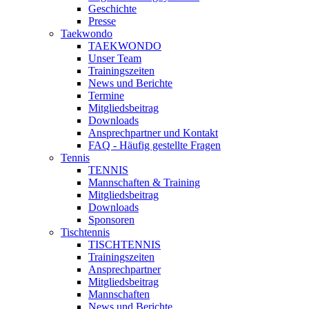
Geschichte
Presse
Taekwondo
TAEKWONDO
Unser Team
Trainingszeiten
News und Berichte
Termine
Mitgliedsbeitrag
Downloads
Ansprechpartner und Kontakt
FAQ - Häufig gestellte Fragen
Tennis
TENNIS
Mannschaften & Training
Mitgliedsbeitrag
Downloads
Sponsoren
Tischtennis
TISCHTENNIS
Trainingszeiten
Ansprechpartner
Mitgliedsbeitrag
Mannschaften
News und Berichte