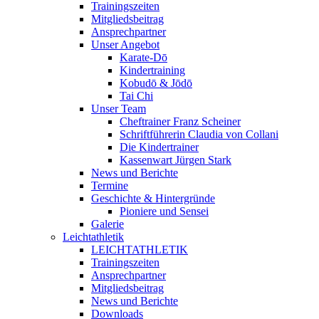
Trainingszeiten
Mitgliedsbeitrag
Ansprechpartner
Unser Angebot
Karate-Dō
Kindertraining
Kobudō & Jōdō
Tai Chi
Unser Team
Cheftrainer Franz Scheiner
Schriftführerin Claudia von Collani
Die Kindertrainer
Kassenwart Jürgen Stark
News und Berichte
Termine
Geschichte & Hintergründe
Pioniere und Sensei
Galerie
Leichtathletik
LEICHTATHLETIK
Trainingszeiten
Ansprechpartner
Mitgliedsbeitrag
News und Berichte
Downloads