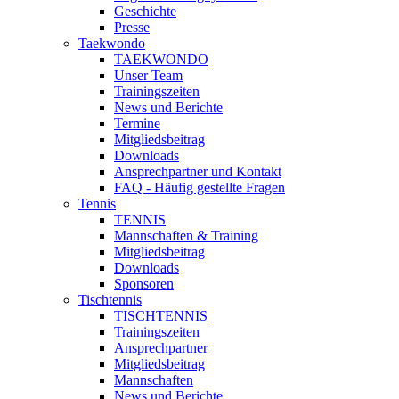
Geschichte
Presse
Taekwondo
TAEKWONDO
Unser Team
Trainingszeiten
News und Berichte
Termine
Mitgliedsbeitrag
Downloads
Ansprechpartner und Kontakt
FAQ - Häufig gestellte Fragen
Tennis
TENNIS
Mannschaften & Training
Mitgliedsbeitrag
Downloads
Sponsoren
Tischtennis
TISCHTENNIS
Trainingszeiten
Ansprechpartner
Mitgliedsbeitrag
Mannschaften
News und Berichte