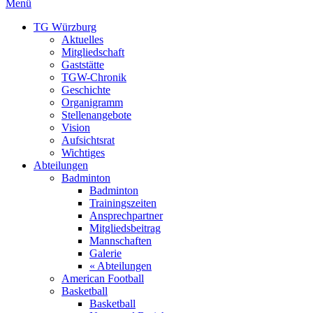
Menü
TG Würzburg
Aktuelles
Mitgliedschaft
Gaststätte
TGW-Chronik
Geschichte
Organigramm
Stellenangebote
Vision
Aufsichtsrat
Wichtiges
Abteilungen
Badminton
Badminton
Trainingszeiten
Ansprechpartner
Mitgliedsbeitrag
Mannschaften
Galerie
« Abteilungen
American Football
Basketball
Basketball