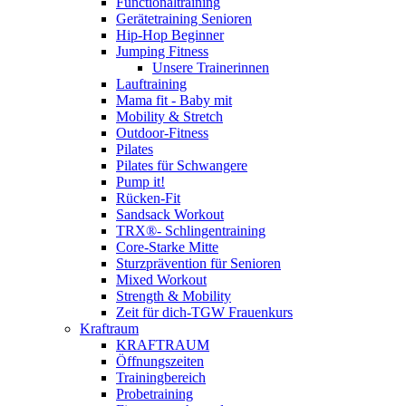
Functionaltraining
Gerätetraining Senioren
Hip-Hop Beginner
Jumping Fitness
Unsere Trainerinnen
Lauftraining
Mama fit - Baby mit
Mobility & Stretch
Outdoor-Fitness
Pilates
Pilates für Schwangere
Pump it!
Rücken-Fit
Sandsack Workout
TRX®- Schlingentraining
Core-Starke Mitte
Sturzprävention für Senioren
Mixed Workout
Strength & Mobility
Zeit für dich-TGW Frauenkurs
Kraftraum
KRAFTRAUM
Öffnungszeiten
Trainingbereich
Probetraining