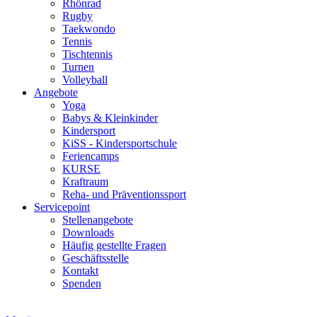
Rhönrad
Rugby
Taekwondo
Tennis
Tischtennis
Turnen
Volleyball
Angebote
Yoga
Babys & Kleinkinder
Kindersport
KiSS - Kindersportschule
Feriencamps
KURSE
Kraftraum
Reha- und Präventionssport
Servicepoint
Stellenangebote
Downloads
Häufig gestellte Fragen
Geschäftsstelle
Kontakt
Spenden