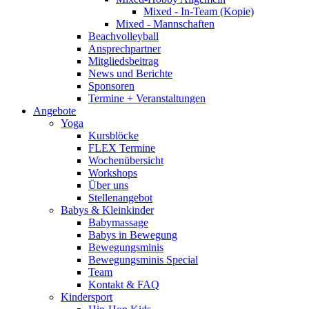
Mixed - In-Team (Kopie)
Mixed - Mannschaften
Beachvolleyball
Ansprechpartner
Mitgliedsbeitrag
News und Berichte
Sponsoren
Termine + Veranstaltungen
Angebote
Yoga
Kursblöcke
FLEX Termine
Wochenübersicht
Workshops
Über uns
Stellenangebot
Babys & Kleinkinder
Babymassage
Babys in Bewegung
Bewegungsminis
Bewegungsminis Special
Team
Kontakt & FAQ
Kindersport