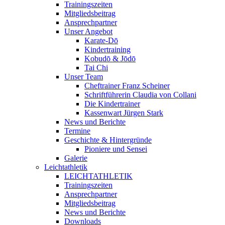
Trainingszeiten
Mitgliedsbeitrag
Ansprechpartner
Unser Angebot
Karate-Dō
Kindertraining
Kobudō & Jōdō
Tai Chi
Unser Team
Cheftrainer Franz Scheiner
Schriftführerin Claudia von Collani
Die Kindertrainer
Kassenwart Jürgen Stark
News und Berichte
Termine
Geschichte & Hintergründe
Pioniere und Sensei
Galerie
Leichtathletik
LEICHTATHLETIK
Trainingszeiten
Ansprechpartner
Mitgliedsbeitrag
News und Berichte
Downloads