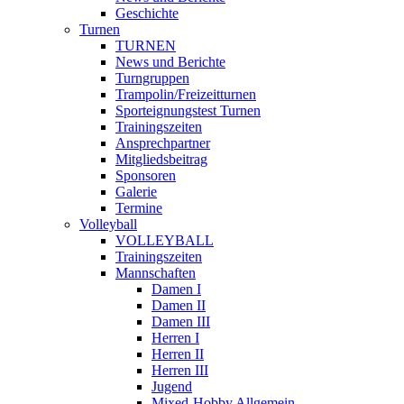
Geschichte
Turnen
TURNEN
News und Berichte
Turngruppen
Trampolin/Freizeitturnen
Sporteignungstest Turnen
Trainingszeiten
Ansprechpartner
Mitgliedsbeitrag
Sponsoren
Galerie
Termine
Volleyball
VOLLEYBALL
Trainingszeiten
Mannschaften
Damen I
Damen II
Damen III
Herren I
Herren II
Herren III
Jugend
Mixed-Hobby Allgemein