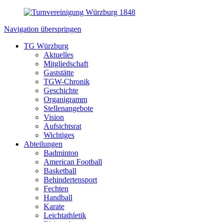
Navigation überspringen
TG Würzburg
Aktuelles
Mitgliedschaft
Gaststätte
TGW-Chronik
Geschichte
Organigramm
Stellenangebote
Vision
Aufsichtsrat
Wichtiges
Abteilungen
Badminton
American Football
Basketball
Behindertensport
Fechten
Handball
Karate
Leichtathletik