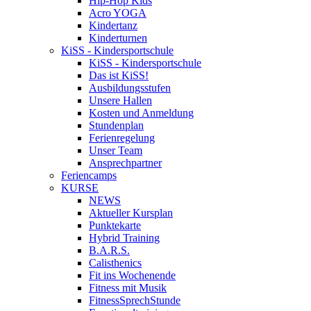
Hip-Hop Kids
Acro YOGA
Kindertanz
Kinderturnen
KiSS - Kindersportschule
KiSS - Kindersportschule
Das ist KiSS!
Ausbildungsstufen
Unsere Hallen
Kosten und Anmeldung
Stundenplan
Ferienregelung
Unser Team
Ansprechpartner
Feriencamps
KURSE
NEWS
Aktueller Kursplan
Punktekarte
Hybrid Training
B.A.R.S.
Calisthenics
Fit ins Wochenende
Fitness mit Musik
FitnessSprechStunde