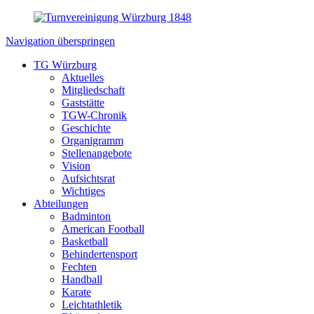
Navigation überspringen
TG Würzburg
Aktuelles
Mitgliedschaft
Gaststätte
TGW-Chronik
Geschichte
Organigramm
Stellenangebote
Vision
Aufsichtsrat
Wichtiges
Abteilungen
Badminton
American Football
Basketball
Behindertensport
Fechten
Handball
Karate
Leichtathletik