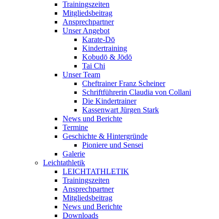
Trainingszeiten
Mitgliedsbeitrag
Ansprechpartner
Unser Angebot
Karate-Dō
Kindertraining
Kobudō & Jōdō
Tai Chi
Unser Team
Cheftrainer Franz Scheiner
Schriftführerin Claudia von Collani
Die Kindertrainer
Kassenwart Jürgen Stark
News und Berichte
Termine
Geschichte & Hintergründe
Pioniere und Sensei
Galerie
Leichtathletik
LEICHTATHLETIK
Trainingszeiten
Ansprechpartner
Mitgliedsbeitrag
News und Berichte
Downloads