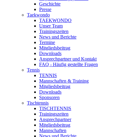
Geschichte
Presse
Taekwondo
TAEKWONDO
Unser Team
Trainingszeiten
News und Berichte
Termine
Mitgliedsbeitrag
Downloads
Ansprechpartner und Kontakt
FAQ - Häufig gestellte Fragen
Tennis
TENNIS
Mannschaften & Training
Mitgliedsbeitrag
Downloads
Sponsoren
Tischtennis
TISCHTENNIS
Trainingszeiten
Ansprechpartner
Mitgliedsbeitrag
Mannschaften
News und Berichte