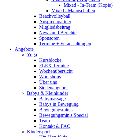
Mixed - In-Team (Kopie)
Mixed - Mannschaften
Beachvolleyball
Ansprechpartner
Mitgliedsbeitrag
News und Berichte
Sponsoren
Termine + Veranstaltungen
Angebote
Yoga
Kursblöcke
FLEX Termine
Wochenübersicht
Workshops
Über uns
Stellenangebot
Babys & Kleinkinder
Babymassage
Babys in Bewegung
Bewegungsminis
Bewegungsminis Special
Team
Kontakt & FAQ
Kindersport