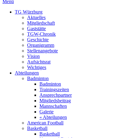
Menü
TG Würzburg
Aktuelles
Mitgliedschaft
Gaststätte
TGW-Chronik
Geschichte
Organigramm
Stellenangebote
Vision
Aufsichtsrat
Wichtiges
Abteilungen
Badminton
Badminton
Trainingszeiten
Ansprechpartner
Mitgliedsbeitrag
Mannschaften
Galerie
« Abteilungen
American Football
Basketball
Basketball