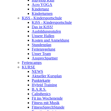
Hip-Hop Kids
Acro YOGA
Kindertanz
Kinderturnen
KiSS - Kindersportschule
KiSS - Kindersportschule
Das ist KiSS!
Ausbildungsstufen
Unsere Hallen
Kosten und Anmeldung
Stundenplan
Ferienregelung
Unser Team
Ansprechpartner
Feriencamps
KURSE
NEWS
Aktueller Kursplan
Punktekarte
Hybrid Training
B.A.R.S.
Calisthenics
Fit ins Wochenende
Fitness mit Musik
FitnessSprechStunde