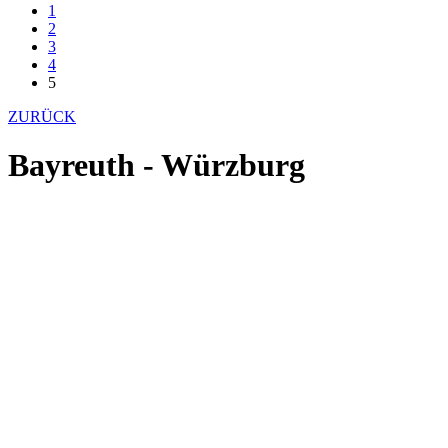
1
2
3
4
5
ZURÜCK
Bayreuth - Würzburg