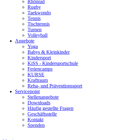
Rhönrad
Rugby
Taekwondo
Tennis
Tischtennis
Turnen
Volleyball
Angebote
Yoga
Babys & Kleinkinder
Kindersport
KiSS - Kindersportschule
Feriencamps
KURSE
Kraftraum
Reha- und Präventionssport
Servicepoint
Stellenangebote
Downloads
Häufig gestellte Fragen
Geschäftsstelle
Kontakt
Spenden