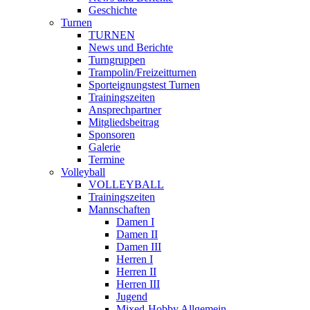
Geschichte
Turnen
TURNEN
News und Berichte
Turngruppen
Trampolin/Freizeitturnen
Sporteignungstest Turnen
Trainingszeiten
Ansprechpartner
Mitgliedsbeitrag
Sponsoren
Galerie
Termine
Volleyball
VOLLEYBALL
Trainingszeiten
Mannschaften
Damen I
Damen II
Damen III
Herren I
Herren II
Herren III
Jugend
Mixed-Hobby Allgemein