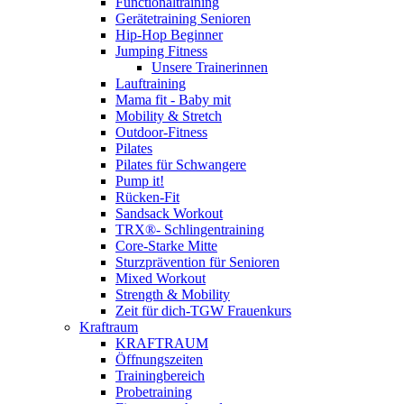
Functionaltraining
Gerätetraining Senioren
Hip-Hop Beginner
Jumping Fitness
Unsere Trainerinnen
Lauftraining
Mama fit - Baby mit
Mobility & Stretch
Outdoor-Fitness
Pilates
Pilates für Schwangere
Pump it!
Rücken-Fit
Sandsack Workout
TRX®- Schlingentraining
Core-Starke Mitte
Sturzprävention für Senioren
Mixed Workout
Strength & Mobility
Zeit für dich-TGW Frauenkurs
Kraftraum
KRAFTRAUM
Öffnungszeiten
Trainingbereich
Probetraining