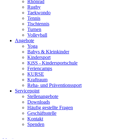
Rhönrad
Rugby
Taekwondo
Tennis
Tischtennis
Turnen
Volleyball
Angebote
Yoga
Babys & Kleinkinder
Kindersport
KiSS - Kindersportschule
Feriencamps
KURSE
Kraftraum
Reha- und Präventionssport
Servicepoint
Stellenangebote
Downloads
Häufig gestellte Fragen
Geschäftsstelle
Kontakt
Spenden