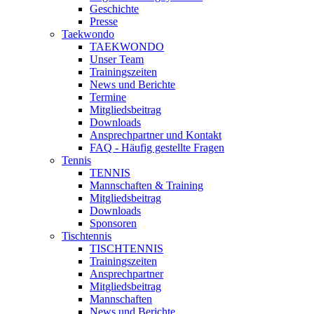
Geschichte
Presse
Taekwondo
TAEKWONDO
Unser Team
Trainingszeiten
News und Berichte
Termine
Mitgliedsbeitrag
Downloads
Ansprechpartner und Kontakt
FAQ - Häufig gestellte Fragen
Tennis
TENNIS
Mannschaften & Training
Mitgliedsbeitrag
Downloads
Sponsoren
Tischtennis
TISCHTENNIS
Trainingszeiten
Ansprechpartner
Mitgliedsbeitrag
Mannschaften
News und Berichte