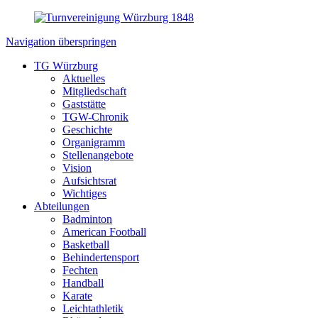
Navigation überspringen
TG Würzburg
Aktuelles
Mitgliedschaft
Gaststätte
TGW-Chronik
Geschichte
Organigramm
Stellenangebote
Vision
Aufsichtsrat
Wichtiges
Abteilungen
Badminton
American Football
Basketball
Behindertensport
Fechten
Handball
Karate
Leichtathletik