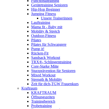
Functionaltraining
Gerätetraining Senioren
Hip-Hop Beginner
Jumping Fitness
Unsere Trainerinnen
Lauftraining
Mama fit - Baby mit
Mobility & Stretch
Outdoor-Fitness
Pilates
Pilates für Schwangere
Pump it!
Rücken-Fit
Sandsack Workout
TRX®- Schlingentraining
Core-Starke Mitte
Sturzprävention für Senioren
Mixed Workout
Strength & Mobility
Zeit für dich-TGW Frauenkurs
Kraftraum
KRAFTRAUM
Öffnungszeiten
Trainingbereich
Probetraining