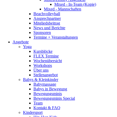
Mixed - In-Team (Kopie)
Mixed - Mannschaften
Beachvolleyball
Ansprechpartner
Mitgliedsbeitrag
News und Berichte
Sponsoren
Termine + Veranstaltungen
Angebote
Yoga
Kursblöcke
FLEX Termine
Wochenübersicht
Workshops
Über uns
Stellenangebot
Babys & Kleinkinder
Babymassage
Babys in Bewegung
Bewegungsminis
Bewegungsminis Special
Team
Kontakt & FAQ
Kindersport