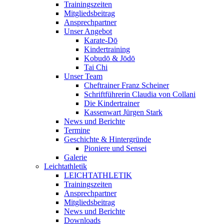
Trainingszeiten
Mitgliedsbeitrag
Ansprechpartner
Unser Angebot
Karate-Dō
Kindertraining
Kobudō & Jōdō
Tai Chi
Unser Team
Cheftrainer Franz Scheiner
Schriftführerin Claudia von Collani
Die Kindertrainer
Kassenwart Jürgen Stark
News und Berichte
Termine
Geschichte & Hintergründe
Pioniere und Sensei
Galerie
Leichtathletik
LEICHTATHLETIK
Trainingszeiten
Ansprechpartner
Mitgliedsbeitrag
News und Berichte
Downloads