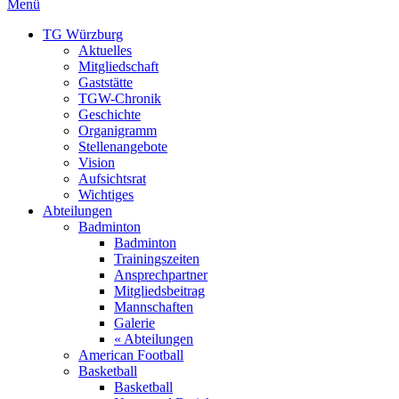
Menü
TG Würzburg
Aktuelles
Mitgliedschaft
Gaststätte
TGW-Chronik
Geschichte
Organigramm
Stellenangebote
Vision
Aufsichtsrat
Wichtiges
Abteilungen
Badminton
Badminton
Trainingszeiten
Ansprechpartner
Mitgliedsbeitrag
Mannschaften
Galerie
« Abteilungen
American Football
Basketball
Basketball