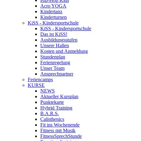
Hip-Hop Kids
Acro YOGA
Kindertanz
Kinderturnen
KiSS - Kindersportschule
KiSS - Kindersportschule
Das ist KiSS!
Ausbildungsstufen
Unsere Hallen
Kosten und Anmeldung
Stundenplan
Ferienregelung
Unser Team
Ansprechpartner
Feriencamps
KURSE
NEWS
Aktueller Kursplan
Punktekarte
Hybrid Training
B.A.R.S.
Calisthenics
Fit ins Wochenende
Fitness mit Musik
FitnessSprechStunde