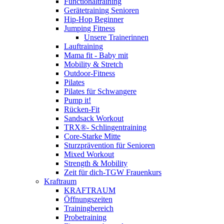
Functionaltraining
Gerätetraining Senioren
Hip-Hop Beginner
Jumping Fitness
Unsere Trainerinnen
Lauftraining
Mama fit - Baby mit
Mobility & Stretch
Outdoor-Fitness
Pilates
Pilates für Schwangere
Pump it!
Rücken-Fit
Sandsack Workout
TRX®- Schlingentraining
Core-Starke Mitte
Sturzprävention für Senioren
Mixed Workout
Strength & Mobility
Zeit für dich-TGW Frauenkurs
Kraftraum
KRAFTRAUM
Öffnungszeiten
Trainingbereich
Probetraining