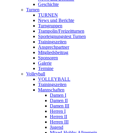
Geschichte
Turnen
TURNEN
News und Berichte
Turngruppen
Trampolin/Freizeitturnen
Sporteignungstest Turnen
Trainingszeiten
Ansprechpartner
Mitgliedsbeitrag
Sponsoren
Galerie
Termine
Volleyball
VOLLEYBALL
Trainingszeiten
Mannschaften
Damen I
Damen II
Damen III
Herren I
Herren II
Herren III
Jugend
Mixed-Hobby Allgemein