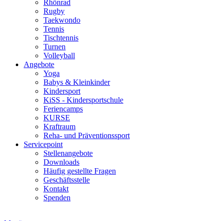
Rhönrad
Rugby
Taekwondo
Tennis
Tischtennis
Turnen
Volleyball
Angebote
Yoga
Babys & Kleinkinder
Kindersport
KiSS - Kindersportschule
Feriencamps
KURSE
Kraftraum
Reha- und Präventionssport
Servicepoint
Stellenangebote
Downloads
Häufig gestellte Fragen
Geschäftsstelle
Kontakt
Spenden