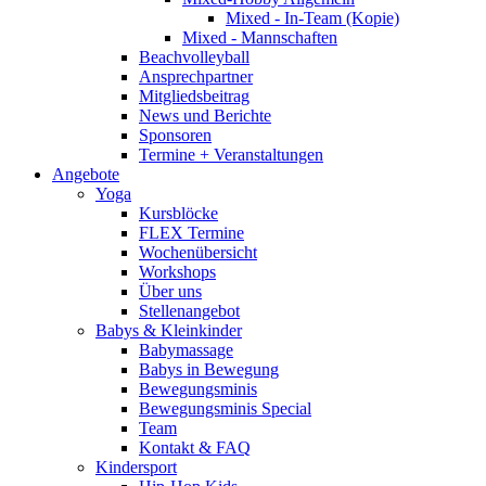
Mixed - In-Team (Kopie)
Mixed - Mannschaften
Beachvolleyball
Ansprechpartner
Mitgliedsbeitrag
News und Berichte
Sponsoren
Termine + Veranstaltungen
Angebote
Yoga
Kursblöcke
FLEX Termine
Wochenübersicht
Workshops
Über uns
Stellenangebot
Babys & Kleinkinder
Babymassage
Babys in Bewegung
Bewegungsminis
Bewegungsminis Special
Team
Kontakt & FAQ
Kindersport