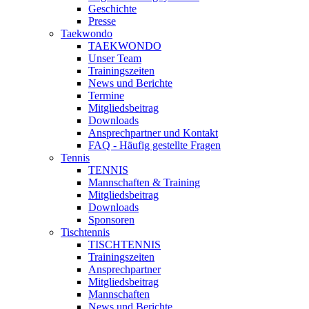
Geschichte
Presse
Taekwondo
TAEKWONDO
Unser Team
Trainingszeiten
News und Berichte
Termine
Mitgliedsbeitrag
Downloads
Ansprechpartner und Kontakt
FAQ - Häufig gestellte Fragen
Tennis
TENNIS
Mannschaften & Training
Mitgliedsbeitrag
Downloads
Sponsoren
Tischtennis
TISCHTENNIS
Trainingszeiten
Ansprechpartner
Mitgliedsbeitrag
Mannschaften
News und Berichte