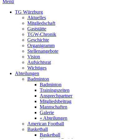
Menü
TG Würzburg
Aktuelles
Mitgliedschaft
Gaststätte
TGW-Chronik
Geschichte
Organigramm
Stellenangebote
Vision
Aufsichtsrat
Wichtiges
Abteilungen
Badminton
Badminton
Trainingszeiten
Ansprechpartner
Mitgliedsbeitrag
Mannschaften
Galerie
« Abteilungen
American Football
Basketball
Basketball