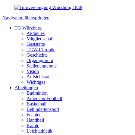
Navigation überspringen
TG Würzburg
Aktuelles
Mitgliedschaft
Gaststätte
TGW-Chronik
Geschichte
Organigramm
Stellenangebote
Vision
Aufsichtsrat
Wichtiges
Abteilungen
Badminton
American Football
Basketball
Behindertensport
Fechten
Handball
Karate
Leichtathletik