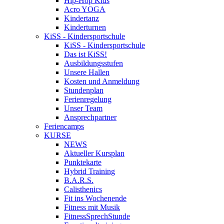
Hip-Hop Kids
Acro YOGA
Kindertanz
Kinderturnen
KiSS - Kindersportschule
KiSS - Kindersportschule
Das ist KiSS!
Ausbildungsstufen
Unsere Hallen
Kosten und Anmeldung
Stundenplan
Ferienregelung
Unser Team
Ansprechpartner
Feriencamps
KURSE
NEWS
Aktueller Kursplan
Punktekarte
Hybrid Training
B.A.R.S.
Calisthenics
Fit ins Wochenende
Fitness mit Musik
FitnessSprechStunde