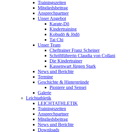
Trainingszeiten
Mitgliedsbeitrag
Ansprechpartner
Unser Angebot
Karate-Dō
Kindertraining
Kobudō & Jōdō
Tai Chi
Unser Team
Cheftrainer Franz Scheiner
Schriftführerin Claudia von Collani
Die Kindertrainer
Kassenwart Jürgen Stark
News und Berichte
Termine
Geschichte & Hintergründe
Pioniere und Sensei
Galerie
Leichtathletik
LEICHTATHLETIK
Trainingszeiten
Ansprechpartner
Mitgliedsbeitrag
News und Berichte
Downloads