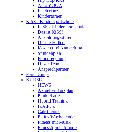
Hip-Hop Kids
Acro YOGA
Kindertanz
Kinderturnen
KiSS - Kindersportschule
KiSS - Kindersportschule
Das ist KiSS!
Ausbildungsstufen
Unsere Hallen
Kosten und Anmeldung
Stundenplan
Ferienregelung
Unser Team
Ansprechpartner
Feriencamps
KURSE
NEWS
Aktueller Kursplan
Punktekarte
Hybrid Training
B.A.R.S.
Calisthenics
Fit ins Wochenende
Fitness mit Musik
FitnessSprechStunde