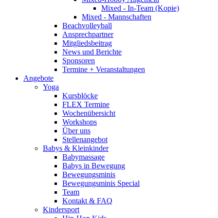
Mixed - In-Team (Kopie)
Mixed - Mannschaften
Beachvolleyball
Ansprechpartner
Mitgliedsbeitrag
News und Berichte
Sponsoren
Termine + Veranstaltungen
Angebote
Yoga
Kursblöcke
FLEX Termine
Wochenübersicht
Workshops
Über uns
Stellenangebot
Babys & Kleinkinder
Babymassage
Babys in Bewegung
Bewegungsminis
Bewegungsminis Special
Team
Kontakt & FAQ
Kindersport