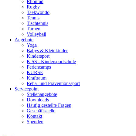
Rhönrad
Rugby
Taekwondo
Tennis
Tischtennis
Turnen
Volleyball
Angebote
Yoga
Babys & Kleinkinder
Kindersport
KiSS - Kindersportschule
Feriencamps
KURSE
Kraftraum
Reha- und Präventionssport
Servicepoint
Stellenangebote
Downloads
Häufig gestellte Fragen
Geschäftsstelle
Kontakt
Spenden