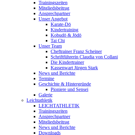
Trainingszeiten
Mitgliedsbeitrag
Ansprechpartner
Unser Angebot
Karate-Dō
Kindertraining
Kobudō & Jōdō
Tai Chi
Unser Team
Cheftrainer Franz Scheiner
Schriftführerin Claudia von Collani
Die Kindertrainer
Kassenwart Jürgen Stark
News und Berichte
Termine
Geschichte & Hintergründe
Pioniere und Sensei
Galerie
Leichtathletik
LEICHTATHLETIK
Trainingszeiten
Ansprechpartner
Mitgliedsbeitrag
News und Berichte
Downloads