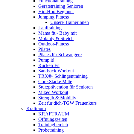
Functionaltraining
Gerätetraining Senioren
Hip-Hop Beginner
Jumping Fitness
Unsere Trainerinnen
Lauftraining
Mama fit - Baby mit
Mobility & Stretch
Outdoor-Fitness
Pilates
Pilates für Schwangere
Pump it!
Rücken-Fit
Sandsack Workout
TRX®- Schlingentraining
Core-Starke Mitte
Sturzprävention für Senioren
Mixed Workout
Strength & Mobility
Zeit für dich-TGW Frauenkurs
Kraftraum
KRAFTRAUM
Öffnungszeiten
Trainingbereich
Probetraining