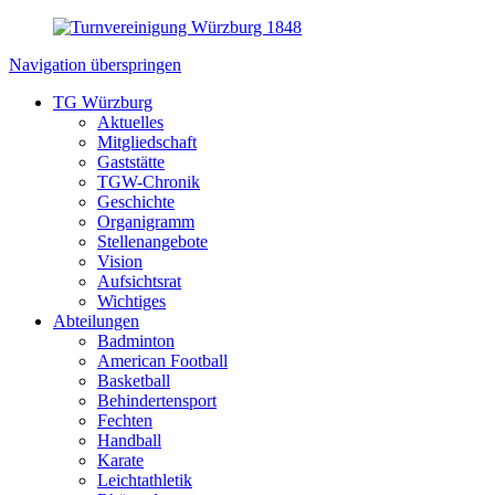
Navigation überspringen
TG Würzburg
Aktuelles
Mitgliedschaft
Gaststätte
TGW-Chronik
Geschichte
Organigramm
Stellenangebote
Vision
Aufsichtsrat
Wichtiges
Abteilungen
Badminton
American Football
Basketball
Behindertensport
Fechten
Handball
Karate
Leichtathletik