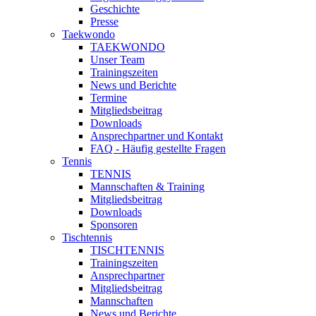
Geschichte
Presse
Taekwondo
TAEKWONDO
Unser Team
Trainingszeiten
News und Berichte
Termine
Mitgliedsbeitrag
Downloads
Ansprechpartner und Kontakt
FAQ - Häufig gestellte Fragen
Tennis
TENNIS
Mannschaften & Training
Mitgliedsbeitrag
Downloads
Sponsoren
Tischtennis
TISCHTENNIS
Trainingszeiten
Ansprechpartner
Mitgliedsbeitrag
Mannschaften
News und Berichte