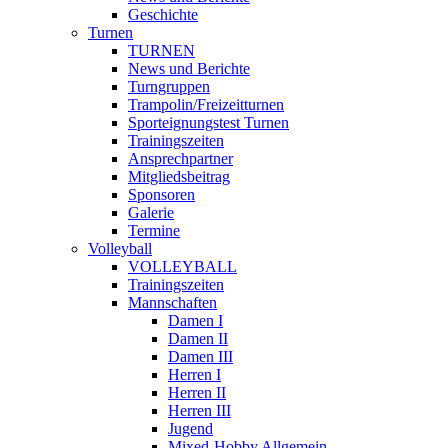
Geschichte
Turnen
TURNEN
News und Berichte
Turngruppen
Trampolin/Freizeitturnen
Sporteignungstest Turnen
Trainingszeiten
Ansprechpartner
Mitgliedsbeitrag
Sponsoren
Galerie
Termine
Volleyball
VOLLEYBALL
Trainingszeiten
Mannschaften
Damen I
Damen II
Damen III
Herren I
Herren II
Herren III
Jugend
Mixed-Hobby Allgemein