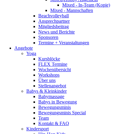
Mixed - In-Team (Kopie)
Mixed - Mannschaften
Beachvolleyball
Ansprechpartner
Mitgliedsbeitrag
News und Berichte
Sponsoren
Termine + Veranstaltungen
Angebote
Yoga
Kursblöcke
FLEX Termine
Wochenübersicht
Workshops
Über uns
Stellenangebot
Babys & Kleinkinder
Babymassage
Babys in Bewegung
Bewegungsminis
Bewegungsminis Special
Team
Kontakt & FAQ
Kindersport