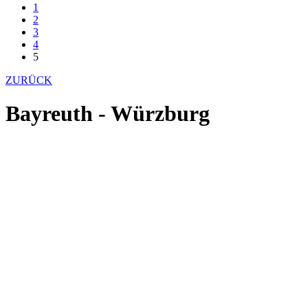
1
2
3
4
5
ZURÜCK
Bayreuth - Würzburg