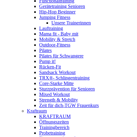
Functionaltraining
Gerätetraining Senioren
Hip-Hop Beginner
Jumping Fitness
Unsere Trainerinnen
Lauftraining
Mama fit - Baby mit
Mobility & Stretch
Outdoor-Fitness
Pilates
Pilates für Schwangere
Pump it!
Rücken-Fit
Sandsack Workout
TRX®- Schlingentraining
Core-Starke Mitte
Sturzprävention für Senioren
Mixed Workout
Strength & Mobility
Zeit für dich-TGW Frauenkurs
Kraftraum
KRAFTRAUM
Öffnungszeiten
Trainingbereich
Probetraining