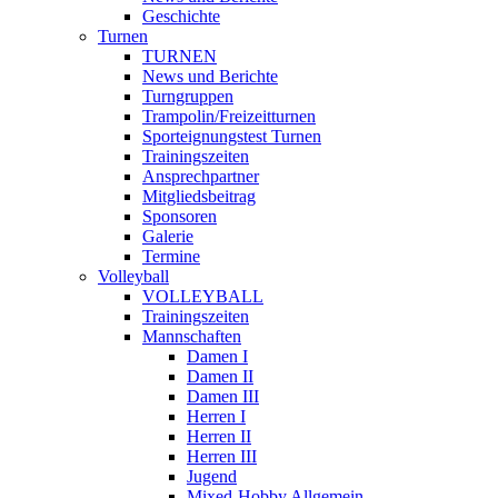
Geschichte
Turnen
TURNEN
News und Berichte
Turngruppen
Trampolin/Freizeitturnen
Sporteignungstest Turnen
Trainingszeiten
Ansprechpartner
Mitgliedsbeitrag
Sponsoren
Galerie
Termine
Volleyball
VOLLEYBALL
Trainingszeiten
Mannschaften
Damen I
Damen II
Damen III
Herren I
Herren II
Herren III
Jugend
Mixed-Hobby Allgemein