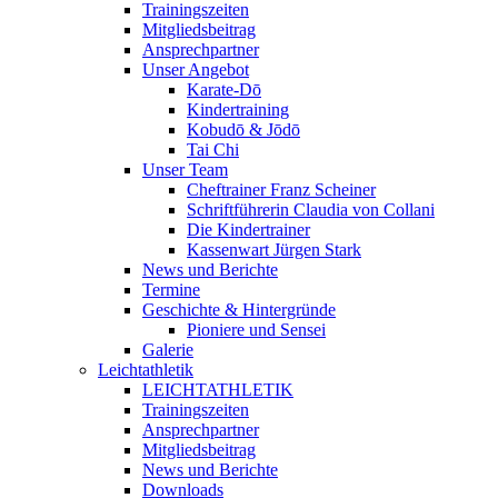
Trainingszeiten
Mitgliedsbeitrag
Ansprechpartner
Unser Angebot
Karate-Dō
Kindertraining
Kobudō & Jōdō
Tai Chi
Unser Team
Cheftrainer Franz Scheiner
Schriftführerin Claudia von Collani
Die Kindertrainer
Kassenwart Jürgen Stark
News und Berichte
Termine
Geschichte & Hintergründe
Pioniere und Sensei
Galerie
Leichtathletik
LEICHTATHLETIK
Trainingszeiten
Ansprechpartner
Mitgliedsbeitrag
News und Berichte
Downloads