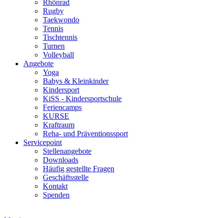
Rhönrad
Rugby
Taekwondo
Tennis
Tischtennis
Turnen
Volleyball
Angebote
Yoga
Babys & Kleinkinder
Kindersport
KiSS - Kindersportschule
Feriencamps
KURSE
Kraftraum
Reha- und Präventionssport
Servicepoint
Stellenangebote
Downloads
Häufig gestellte Fragen
Geschäftsstelle
Kontakt
Spenden