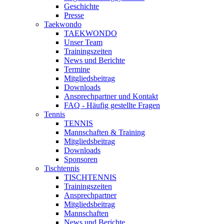
Geschichte
Presse
Taekwondo
TAEKWONDO
Unser Team
Trainingszeiten
News und Berichte
Termine
Mitgliedsbeitrag
Downloads
Ansprechpartner und Kontakt
FAQ - Häufig gestellte Fragen
Tennis
TENNIS
Mannschaften & Training
Mitgliedsbeitrag
Downloads
Sponsoren
Tischtennis
TISCHTENNIS
Trainingszeiten
Ansprechpartner
Mitgliedsbeitrag
Mannschaften
News und Berichte