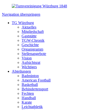
Navigation überspringen
TG Würzburg
Aktuelles
Mitgliedschaft
Gaststätte
TGW-Chronik
Geschichte
Organigramm
Stellenangebote
Vision
Aufsichtsrat
Wichtiges
Abteilungen
Badminton
American Football
Basketball
Behindertensport
Fechten
Handball
Karate
Leichtathletik