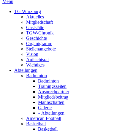
Menü
TG Würzburg
Aktuelles
Mitgliedschaft
Gaststätte
TGW-Chronik
Geschichte
Organigramm
Stellenangebote
Vision
Aufsichtsrat
Wichtiges
Abteilungen
Badminton
Badminton
Trainingszeiten
Ansprechpartner
Mitgliedsbeitrag
Mannschaften
Galerie
« Abteilungen
American Football
Basketball
Basketball