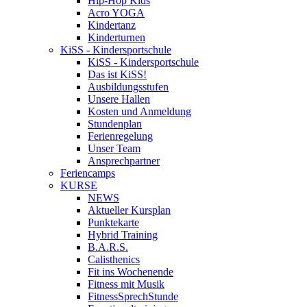
Hip-Hop Kids
Acro YOGA
Kindertanz
Kinderturnen
KiSS - Kindersportschule
KiSS - Kindersportschule
Das ist KiSS!
Ausbildungsstufen
Unsere Hallen
Kosten und Anmeldung
Stundenplan
Ferienregelung
Unser Team
Ansprechpartner
Feriencamps
KURSE
NEWS
Aktueller Kursplan
Punktekarte
Hybrid Training
B.A.R.S.
Calisthenics
Fit ins Wochenende
Fitness mit Musik
FitnessSprechStunde