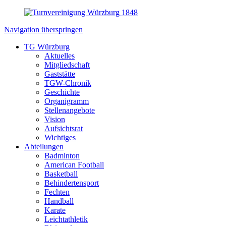
Navigation überspringen
TG Würzburg
Aktuelles
Mitgliedschaft
Gaststätte
TGW-Chronik
Geschichte
Organigramm
Stellenangebote
Vision
Aufsichtsrat
Wichtiges
Abteilungen
Badminton
American Football
Basketball
Behindertensport
Fechten
Handball
Karate
Leichtathletik