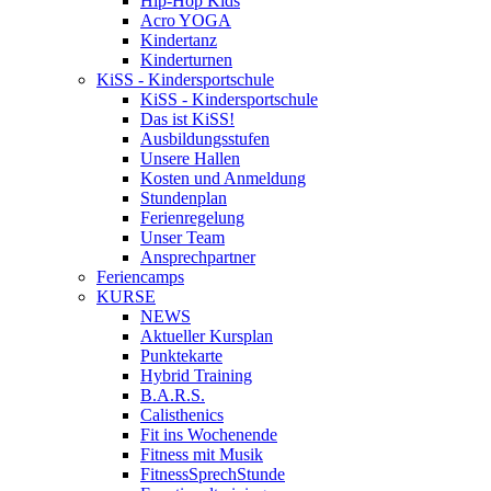
Hip-Hop Kids
Acro YOGA
Kindertanz
Kinderturnen
KiSS - Kindersportschule
KiSS - Kindersportschule
Das ist KiSS!
Ausbildungsstufen
Unsere Hallen
Kosten und Anmeldung
Stundenplan
Ferienregelung
Unser Team
Ansprechpartner
Feriencamps
KURSE
NEWS
Aktueller Kursplan
Punktekarte
Hybrid Training
B.A.R.S.
Calisthenics
Fit ins Wochenende
Fitness mit Musik
FitnessSprechStunde