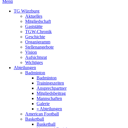
Menü
TG Würzburg
Aktuelles
Mitgliedschaft
Gaststätte
TGW-Chronik
Geschichte
Organigramm
Stellenangebote
Vision
Aufsichtsrat
Wichtiges
Abteilungen
Badminton
Badminton
Trainingszeiten
Ansprechpartner
Mitgliedsbeitrag
Mannschaften
Galerie
« Abteilungen
American Football
Basketball
Basketball