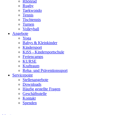
Rhönrad
Rugby
Taekwondo
Tennis
Tischtennis
Turnen
Volleyball
Angebote
Yoga
Babys & Kleinkinder
Kindersport
KiSS - Kindersportschule
Feriencamps
KURSE
Kraftraum
Reha- und Präventionssport
Servicepoint
Stellenangebote
Downloads
Häufig gestellte Fragen
Geschäftsstelle
Kontakt
Spenden