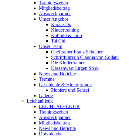
Trainingszeiten
Mitgliedsbeitrag
Ansprechpartner
Unser Angebot
Karate-Dō
Kindertraining
Kobudō & Jōdō
Tai Chi
Unser Team
Cheftrainer Franz Scheiner
Schriftführerin Claudia von Collani
Die Kindertrainer
Kassenwart Jürgen Stark
News und Berichte
Termine
Geschichte & Hintergründe
Pioniere und Sensei
Galerie
Leichtathletik
LEICHTATHLETIK
Trainingszeiten
Ansprechpartner
Mitgliedsbeitrag
News und Berichte
Downloads