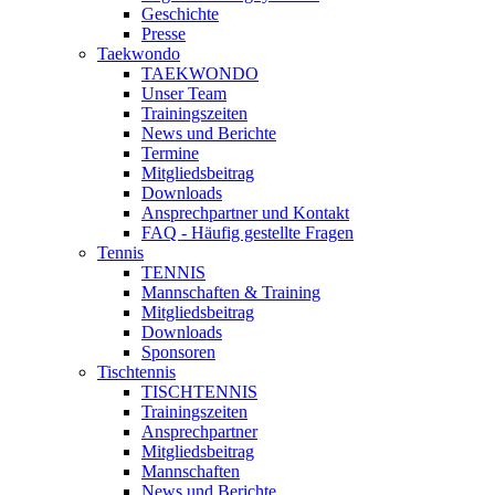
Geschichte
Presse
Taekwondo
TAEKWONDO
Unser Team
Trainingszeiten
News und Berichte
Termine
Mitgliedsbeitrag
Downloads
Ansprechpartner und Kontakt
FAQ - Häufig gestellte Fragen
Tennis
TENNIS
Mannschaften & Training
Mitgliedsbeitrag
Downloads
Sponsoren
Tischtennis
TISCHTENNIS
Trainingszeiten
Ansprechpartner
Mitgliedsbeitrag
Mannschaften
News und Berichte