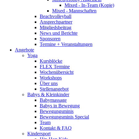
Mixed - In-Team (Kopie)
Mixed - Mannschaften
Beachvolleyball
Ansprechpartner
Mitgliedsbeitrag
News und Berichte
Sponsoren
Termine + Veranstaltungen
Angebote
Yoga
Kursblöcke
FLEX Termine
Wochenübersicht
Workshops
Über uns
Stellenangebot
Babys & Kleinkinder
Babymassage
Babys in Bewegung
Bewegungsminis
Bewegungsminis Special
Team
Kontakt & FAQ
Kindersport