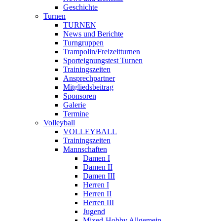
Geschichte
Turnen
TURNEN
News und Berichte
Turngruppen
Trampolin/Freizeitturnen
Sporteignungstest Turnen
Trainingszeiten
Ansprechpartner
Mitgliedsbeitrag
Sponsoren
Galerie
Termine
Volleyball
VOLLEYBALL
Trainingszeiten
Mannschaften
Damen I
Damen II
Damen III
Herren I
Herren II
Herren III
Jugend
Mixed-Hobby Allgemein