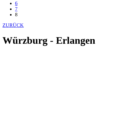
6
7
8
ZURÜCK
Würzburg - Erlangen