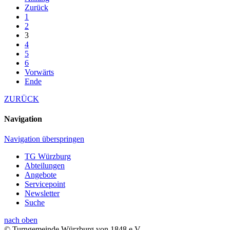
Zurück
1
2
3
4
5
6
Vorwärts
Ende
ZURÜCK
Navigation
Navigation überspringen
TG Würzburg
Abteilungen
Angebote
Servicepoint
Newsletter
Suche
nach oben
© Turngemeinde Würzburg von 1848 e.V.