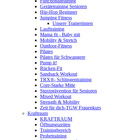
Functionaltraining
Gerätetraining Senioren
Hip-Hop Beginner
Jumping Fitness
Unsere Trainerinnen
Lauftraining
Mama fit - Baby mit
Mobility & Stretch
Outdoor-Fitness
Pilates
Pilates für Schwangere
Pump it!
Rücken-Fit
Sandsack Workout
TRX®- Schlingentraining
Core-Starke Mitte
Sturzprävention für Senioren
Mixed Workout
Strength & Mobility
Zeit für dich-TGW Frauenkurs
Kraftraum
KRAFTRAUM
Öffnungszeiten
Trainingbereich
Probetraining