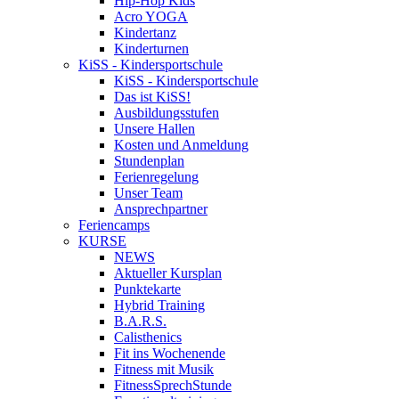
Hip-Hop Kids
Acro YOGA
Kindertanz
Kinderturnen
KiSS - Kindersportschule
KiSS - Kindersportschule
Das ist KiSS!
Ausbildungsstufen
Unsere Hallen
Kosten und Anmeldung
Stundenplan
Ferienregelung
Unser Team
Ansprechpartner
Feriencamps
KURSE
NEWS
Aktueller Kursplan
Punktekarte
Hybrid Training
B.A.R.S.
Calisthenics
Fit ins Wochenende
Fitness mit Musik
FitnessSprechStunde