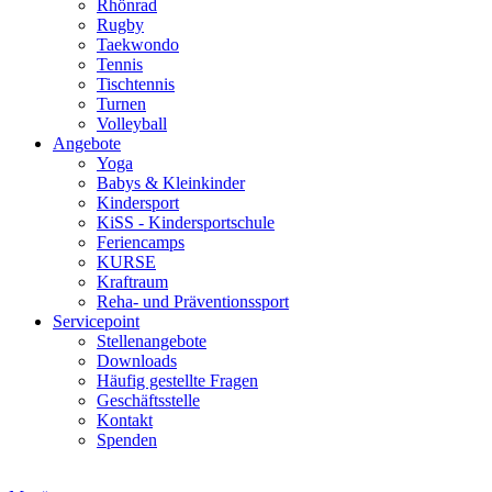
Rhönrad
Rugby
Taekwondo
Tennis
Tischtennis
Turnen
Volleyball
Angebote
Yoga
Babys & Kleinkinder
Kindersport
KiSS - Kindersportschule
Feriencamps
KURSE
Kraftraum
Reha- und Präventionssport
Servicepoint
Stellenangebote
Downloads
Häufig gestellte Fragen
Geschäftsstelle
Kontakt
Spenden