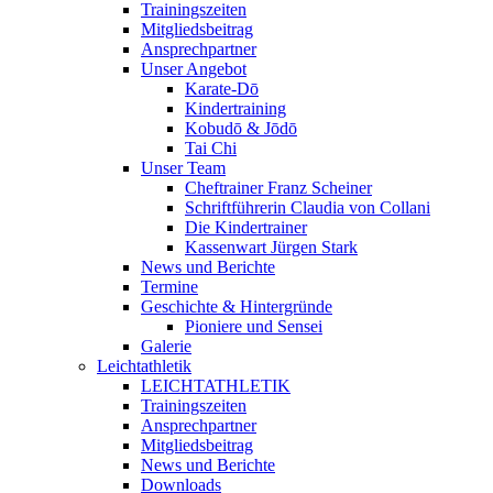
Trainingszeiten
Mitgliedsbeitrag
Ansprechpartner
Unser Angebot
Karate-Dō
Kindertraining
Kobudō & Jōdō
Tai Chi
Unser Team
Cheftrainer Franz Scheiner
Schriftführerin Claudia von Collani
Die Kindertrainer
Kassenwart Jürgen Stark
News und Berichte
Termine
Geschichte & Hintergründe
Pioniere und Sensei
Galerie
Leichtathletik
LEICHTATHLETIK
Trainingszeiten
Ansprechpartner
Mitgliedsbeitrag
News und Berichte
Downloads