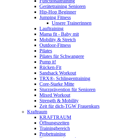
Functionaltraining
Gerätetraining Senioren
Hip-Hop Beginner
Jumping Fitness
Unsere Trainerinnen
Lauftraining
Mama fit - Baby mit
Mobility & Stretch
Outdoor-Fitness
Pilates
Pilates für Schwangere
Pump it!
Rücken-Fit
Sandsack Workout
TRX®- Schlingentraining
Core-Starke Mitte
Sturzprävention für Senioren
Mixed Workout
Strength & Mobility
Zeit für dich-TGW Frauenkurs
Kraftraum
KRAFTRAUM
Öffnungszeiten
Trainingbereich
Probetraining