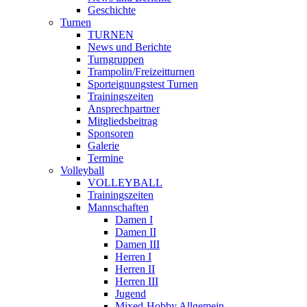
Geschichte
Turnen
TURNEN
News und Berichte
Turngruppen
Trampolin/Freizeitturnen
Sporteignungstest Turnen
Trainingszeiten
Ansprechpartner
Mitgliedsbeitrag
Sponsoren
Galerie
Termine
Volleyball
VOLLEYBALL
Trainingszeiten
Mannschaften
Damen I
Damen II
Damen III
Herren I
Herren II
Herren III
Jugend
Mixed-Hobby Allgemein