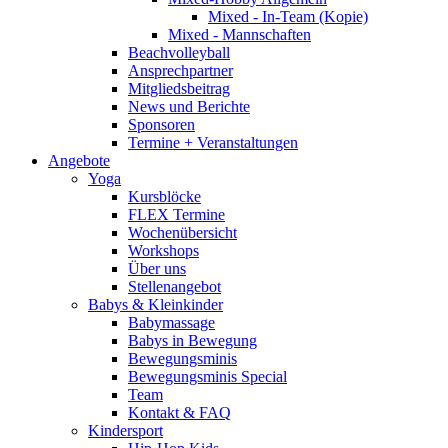
Mixed - In-Team (Kopie)
Mixed - Mannschaften
Beachvolleyball
Ansprechpartner
Mitgliedsbeitrag
News und Berichte
Sponsoren
Termine + Veranstaltungen
Angebote
Yoga
Kursblöcke
FLEX Termine
Wochenübersicht
Workshops
Über uns
Stellenangebot
Babys & Kleinkinder
Babymassage
Babys in Bewegung
Bewegungsminis
Bewegungsminis Special
Team
Kontakt & FAQ
Kindersport