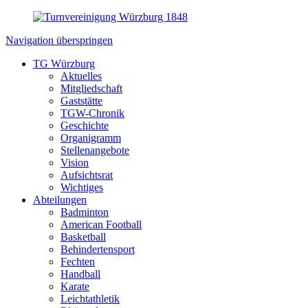
Navigation überspringen
TG Würzburg
Aktuelles
Mitgliedschaft
Gaststätte
TGW-Chronik
Geschichte
Organigramm
Stellenangebote
Vision
Aufsichtsrat
Wichtiges
Abteilungen
Badminton
American Football
Basketball
Behindertensport
Fechten
Handball
Karate
Leichtathletik