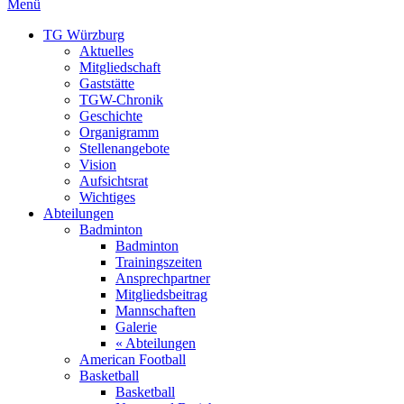
Menü
TG Würzburg
Aktuelles
Mitgliedschaft
Gaststätte
TGW-Chronik
Geschichte
Organigramm
Stellenangebote
Vision
Aufsichtsrat
Wichtiges
Abteilungen
Badminton
Badminton
Trainingszeiten
Ansprechpartner
Mitgliedsbeitrag
Mannschaften
Galerie
« Abteilungen
American Football
Basketball
Basketball