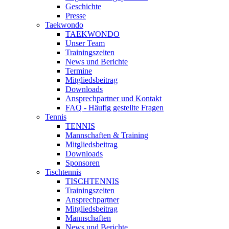
Geschichte
Presse
Taekwondo
TAEKWONDO
Unser Team
Trainingszeiten
News und Berichte
Termine
Mitgliedsbeitrag
Downloads
Ansprechpartner und Kontakt
FAQ - Häufig gestellte Fragen
Tennis
TENNIS
Mannschaften & Training
Mitgliedsbeitrag
Downloads
Sponsoren
Tischtennis
TISCHTENNIS
Trainingszeiten
Ansprechpartner
Mitgliedsbeitrag
Mannschaften
News und Berichte