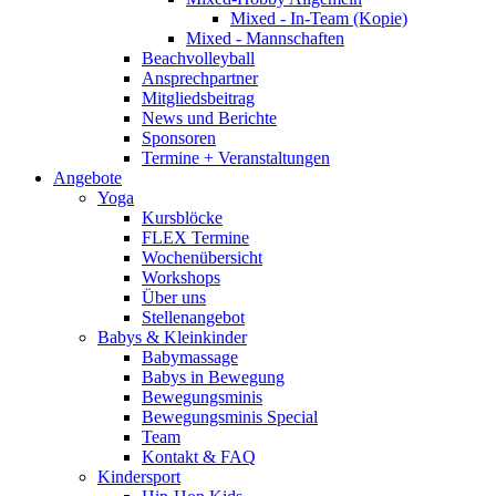
Mixed - In-Team (Kopie)
Mixed - Mannschaften
Beachvolleyball
Ansprechpartner
Mitgliedsbeitrag
News und Berichte
Sponsoren
Termine + Veranstaltungen
Angebote
Yoga
Kursblöcke
FLEX Termine
Wochenübersicht
Workshops
Über uns
Stellenangebot
Babys & Kleinkinder
Babymassage
Babys in Bewegung
Bewegungsminis
Bewegungsminis Special
Team
Kontakt & FAQ
Kindersport