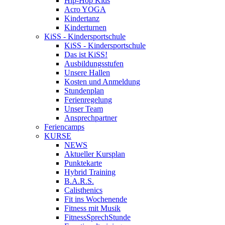
Hip-Hop Kids
Acro YOGA
Kindertanz
Kinderturnen
KiSS - Kindersportschule
KiSS - Kindersportschule
Das ist KiSS!
Ausbildungsstufen
Unsere Hallen
Kosten und Anmeldung
Stundenplan
Ferienregelung
Unser Team
Ansprechpartner
Feriencamps
KURSE
NEWS
Aktueller Kursplan
Punktekarte
Hybrid Training
B.A.R.S.
Calisthenics
Fit ins Wochenende
Fitness mit Musik
FitnessSprechStunde