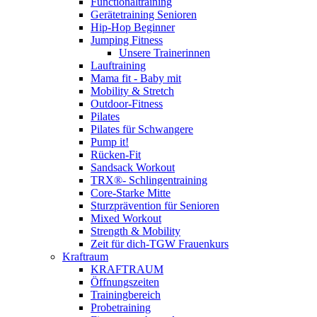
Functionaltraining
Gerätetraining Senioren
Hip-Hop Beginner
Jumping Fitness
Unsere Trainerinnen
Lauftraining
Mama fit - Baby mit
Mobility & Stretch
Outdoor-Fitness
Pilates
Pilates für Schwangere
Pump it!
Rücken-Fit
Sandsack Workout
TRX®- Schlingentraining
Core-Starke Mitte
Sturzprävention für Senioren
Mixed Workout
Strength & Mobility
Zeit für dich-TGW Frauenkurs
Kraftraum
KRAFTRAUM
Öffnungszeiten
Trainingbereich
Probetraining