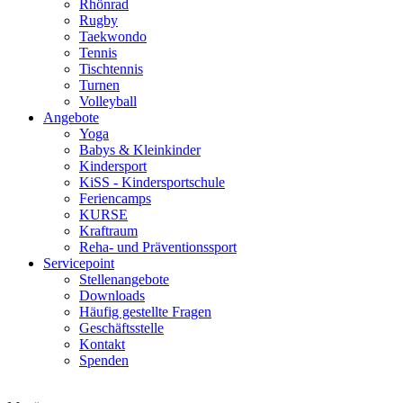
Rhönrad
Rugby
Taekwondo
Tennis
Tischtennis
Turnen
Volleyball
Angebote
Yoga
Babys & Kleinkinder
Kindersport
KiSS - Kindersportschule
Feriencamps
KURSE
Kraftraum
Reha- und Präventionssport
Servicepoint
Stellenangebote
Downloads
Häufig gestellte Fragen
Geschäftsstelle
Kontakt
Spenden