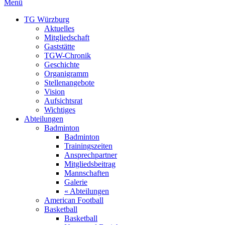
Menü
TG Würzburg
Aktuelles
Mitgliedschaft
Gaststätte
TGW-Chronik
Geschichte
Organigramm
Stellenangebote
Vision
Aufsichtsrat
Wichtiges
Abteilungen
Badminton
Badminton
Trainingszeiten
Ansprechpartner
Mitgliedsbeitrag
Mannschaften
Galerie
« Abteilungen
American Football
Basketball
Basketball