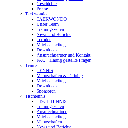
Geschichte
Presse
Taekwondo
TAEKWONDO
Unser Team
Trainingszeiten
News und Berichte
Termine
Mitgliedsbeitrag
Downloads
Ansprechpartner und Kontakt
FAQ - Häufig gestellte Fragen
Tennis
TENNIS
Mannschaften & Training
Mitgliedsbeitrag
Downloads
Sponsoren
Tischtennis
TISCHTENNIS
Trainingszeiten
Ansprechpartner
Mitgliedsbeitrag
Mannschaften
News und Berichte