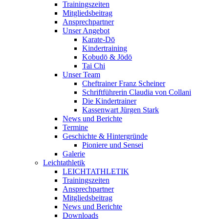
Trainingszeiten
Mitgliedsbeitrag
Ansprechpartner
Unser Angebot
Karate-Dō
Kindertraining
Kobudō & Jōdō
Tai Chi
Unser Team
Cheftrainer Franz Scheiner
Schriftführerin Claudia von Collani
Die Kindertrainer
Kassenwart Jürgen Stark
News und Berichte
Termine
Geschichte & Hintergründe
Pioniere und Sensei
Galerie
Leichtathletik
LEICHTATHLETIK
Trainingszeiten
Ansprechpartner
Mitgliedsbeitrag
News und Berichte
Downloads