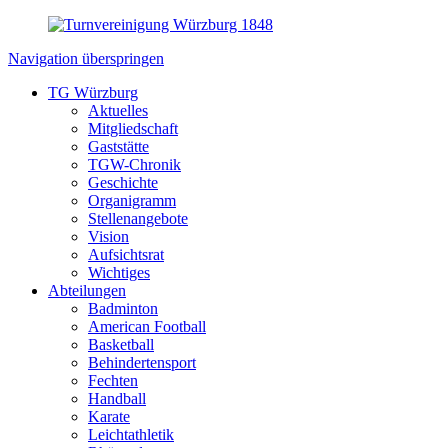
Navigation überspringen
TG Würzburg
Aktuelles
Mitgliedschaft
Gaststätte
TGW-Chronik
Geschichte
Organigramm
Stellenangebote
Vision
Aufsichtsrat
Wichtiges
Abteilungen
Badminton
American Football
Basketball
Behindertensport
Fechten
Handball
Karate
Leichtathletik