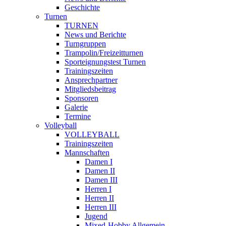
Geschichte
Turnen
TURNEN
News und Berichte
Turngruppen
Trampolin/Freizeitturnen
Sporteignungstest Turnen
Trainingszeiten
Ansprechpartner
Mitgliedsbeitrag
Sponsoren
Galerie
Termine
Volleyball
VOLLEYBALL
Trainingszeiten
Mannschaften
Damen I
Damen II
Damen III
Herren I
Herren II
Herren III
Jugend
Mixed-Hobby Allgemein