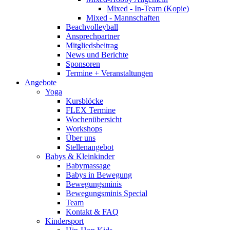
Mixed - In-Team (Kopie)
Mixed - Mannschaften
Beachvolleyball
Ansprechpartner
Mitgliedsbeitrag
News und Berichte
Sponsoren
Termine + Veranstaltungen
Angebote
Yoga
Kursblöcke
FLEX Termine
Wochenübersicht
Workshops
Über uns
Stellenangebot
Babys & Kleinkinder
Babymassage
Babys in Bewegung
Bewegungsminis
Bewegungsminis Special
Team
Kontakt & FAQ
Kindersport