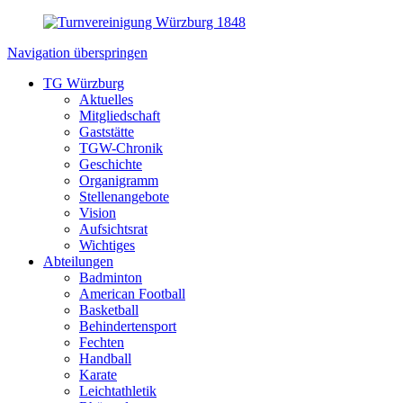
Navigation überspringen
TG Würzburg
Aktuelles
Mitgliedschaft
Gaststätte
TGW-Chronik
Geschichte
Organigramm
Stellenangebote
Vision
Aufsichtsrat
Wichtiges
Abteilungen
Badminton
American Football
Basketball
Behindertensport
Fechten
Handball
Karate
Leichtathletik