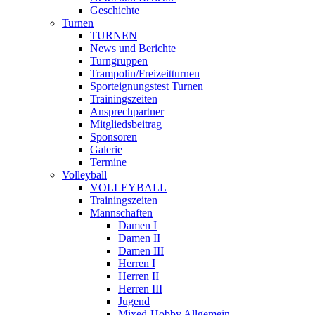
Geschichte
Turnen
TURNEN
News und Berichte
Turngruppen
Trampolin/Freizeitturnen
Sporteignungstest Turnen
Trainingszeiten
Ansprechpartner
Mitgliedsbeitrag
Sponsoren
Galerie
Termine
Volleyball
VOLLEYBALL
Trainingszeiten
Mannschaften
Damen I
Damen II
Damen III
Herren I
Herren II
Herren III
Jugend
Mixed-Hobby Allgemein