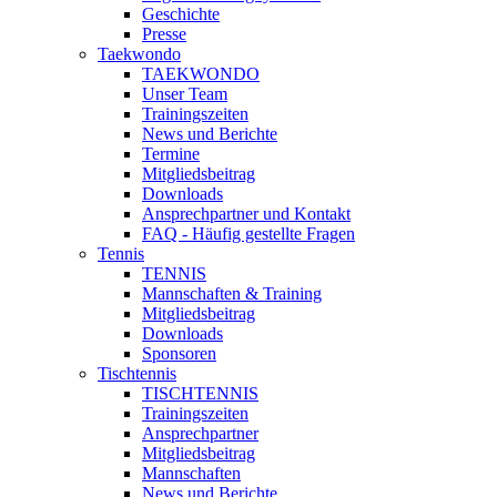
Geschichte
Presse
Taekwondo
TAEKWONDO
Unser Team
Trainingszeiten
News und Berichte
Termine
Mitgliedsbeitrag
Downloads
Ansprechpartner und Kontakt
FAQ - Häufig gestellte Fragen
Tennis
TENNIS
Mannschaften & Training
Mitgliedsbeitrag
Downloads
Sponsoren
Tischtennis
TISCHTENNIS
Trainingszeiten
Ansprechpartner
Mitgliedsbeitrag
Mannschaften
News und Berichte