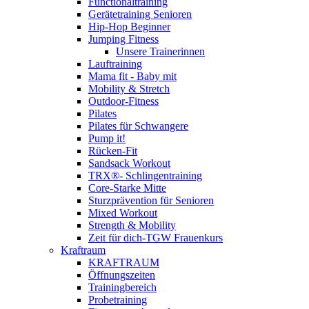
Functionaltraining
Gerätetraining Senioren
Hip-Hop Beginner
Jumping Fitness
Unsere Trainerinnen
Lauftraining
Mama fit - Baby mit
Mobility & Stretch
Outdoor-Fitness
Pilates
Pilates für Schwangere
Pump it!
Rücken-Fit
Sandsack Workout
TRX®- Schlingentraining
Core-Starke Mitte
Sturzprävention für Senioren
Mixed Workout
Strength & Mobility
Zeit für dich-TGW Frauenkurs
Kraftraum
KRAFTRAUM
Öffnungszeiten
Trainingbereich
Probetraining