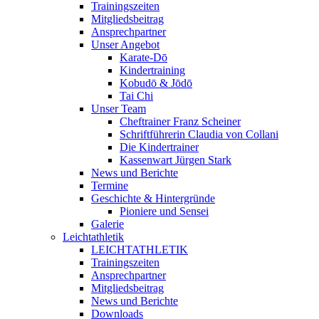
Trainingszeiten
Mitgliedsbeitrag
Ansprechpartner
Unser Angebot
Karate-Dō
Kindertraining
Kobudō & Jōdō
Tai Chi
Unser Team
Cheftrainer Franz Scheiner
Schriftführerin Claudia von Collani
Die Kindertrainer
Kassenwart Jürgen Stark
News und Berichte
Termine
Geschichte & Hintergründe
Pioniere und Sensei
Galerie
Leichtathletik
LEICHTATHLETIK
Trainingszeiten
Ansprechpartner
Mitgliedsbeitrag
News und Berichte
Downloads