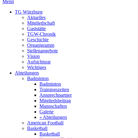
Menü
TG Würzburg
Aktuelles
Mitgliedschaft
Gaststätte
TGW-Chronik
Geschichte
Organigramm
Stellenangebote
Vision
Aufsichtsrat
Wichtiges
Abteilungen
Badminton
Badminton
Trainingszeiten
Ansprechpartner
Mitgliedsbeitrag
Mannschaften
Galerie
« Abteilungen
American Football
Basketball
Basketball