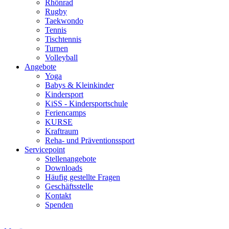
Rhönrad
Rugby
Taekwondo
Tennis
Tischtennis
Turnen
Volleyball
Angebote
Yoga
Babys & Kleinkinder
Kindersport
KiSS - Kindersportschule
Feriencamps
KURSE
Kraftraum
Reha- und Präventionssport
Servicepoint
Stellenangebote
Downloads
Häufig gestellte Fragen
Geschäftsstelle
Kontakt
Spenden