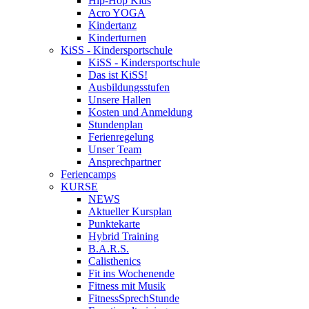
Hip-Hop Kids
Acro YOGA
Kindertanz
Kinderturnen
KiSS - Kindersportschule
KiSS - Kindersportschule
Das ist KiSS!
Ausbildungsstufen
Unsere Hallen
Kosten und Anmeldung
Stundenplan
Ferienregelung
Unser Team
Ansprechpartner
Feriencamps
KURSE
NEWS
Aktueller Kursplan
Punktekarte
Hybrid Training
B.A.R.S.
Calisthenics
Fit ins Wochenende
Fitness mit Musik
FitnessSprechStunde