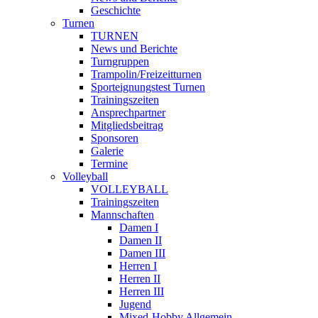
Geschichte
Turnen
TURNEN
News und Berichte
Turngruppen
Trampolin/Freizeitturnen
Sporteignungstest Turnen
Trainingszeiten
Ansprechpartner
Mitgliedsbeitrag
Sponsoren
Galerie
Termine
Volleyball
VOLLEYBALL
Trainingszeiten
Mannschaften
Damen I
Damen II
Damen III
Herren I
Herren II
Herren III
Jugend
Mixed-Hobby Allgemein