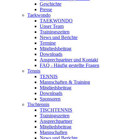
Geschichte
Presse
Taekwondo
TAEKWONDO
Unser Team
Trainingszeiten
News und Berichte
Termine
Mitgliedsbeitrag
Downloads
Ansprechpartner und Kontakt
FAQ - Häufig gestellte Fragen
Tennis
TENNIS
Mannschaften & Training
Mitgliedsbeitrag
Downloads
Sponsoren
Tischtennis
TISCHTENNIS
Trainingszeiten
Ansprechpartner
Mitgliedsbeitrag
Mannschaften
News und Berichte