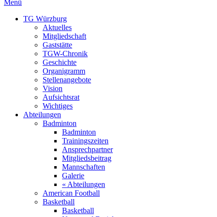
Menü
TG Würzburg
Aktuelles
Mitgliedschaft
Gaststätte
TGW-Chronik
Geschichte
Organigramm
Stellenangebote
Vision
Aufsichtsrat
Wichtiges
Abteilungen
Badminton
Badminton
Trainingszeiten
Ansprechpartner
Mitgliedsbeitrag
Mannschaften
Galerie
« Abteilungen
American Football
Basketball
Basketball