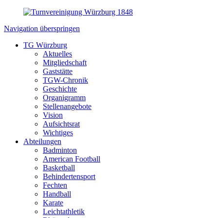
Navigation überspringen
TG Würzburg
Aktuelles
Mitgliedschaft
Gaststätte
TGW-Chronik
Geschichte
Organigramm
Stellenangebote
Vision
Aufsichtsrat
Wichtiges
Abteilungen
Badminton
American Football
Basketball
Behindertensport
Fechten
Handball
Karate
Leichtathletik