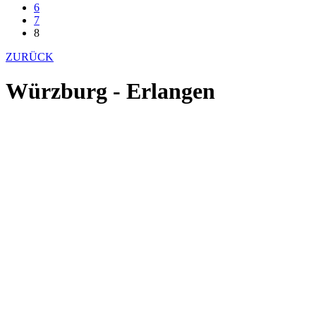
6
7
8
ZURÜCK
Würzburg - Erlangen