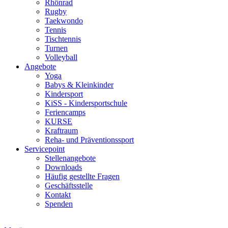
Rhönrad
Rugby
Taekwondo
Tennis
Tischtennis
Turnen
Volleyball
Angebote
Yoga
Babys & Kleinkinder
Kindersport
KiSS - Kindersportschule
Feriencamps
KURSE
Kraftraum
Reha- und Präventionssport
Servicepoint
Stellenangebote
Downloads
Häufig gestellte Fragen
Geschäftsstelle
Kontakt
Spenden