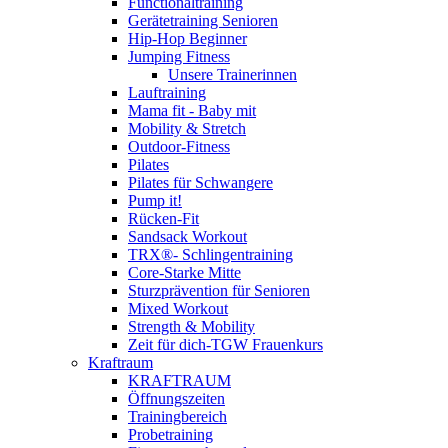
Functionaltraining
Gerätetraining Senioren
Hip-Hop Beginner
Jumping Fitness
Unsere Trainerinnen
Lauftraining
Mama fit - Baby mit
Mobility & Stretch
Outdoor-Fitness
Pilates
Pilates für Schwangere
Pump it!
Rücken-Fit
Sandsack Workout
TRX®- Schlingentraining
Core-Starke Mitte
Sturzprävention für Senioren
Mixed Workout
Strength & Mobility
Zeit für dich-TGW Frauenkurs
Kraftraum
KRAFTRAUM
Öffnungszeiten
Trainingbereich
Probetraining