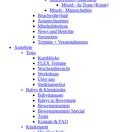
Mixed - In-Team (Kopie)
Mixed - Mannschaften
Beachvolleyball
Ansprechpartner
Mitgliedsbeitrag
News und Berichte
Sponsoren
Termine + Veranstaltungen
Angebote
Yoga
Kursblöcke
FLEX Termine
Wochenübersicht
Workshops
Über uns
Stellenangebot
Babys & Kleinkinder
Babymassage
Babys in Bewegung
Bewegungsminis
Bewegungsminis Special
Team
Kontakt & FAQ
Kindersport