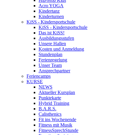
Hip-Hop Kids
Acro YOGA
Kindertanz
Kinderturnen
KiSS - Kindersportschule
KiSS - Kindersportschule
Das ist KiSS!
Ausbildungsstufen
Unsere Hallen
Kosten und Anmeldung
Stundenplan
Ferienregelung
Unser Team
Ansprechpartner
Feriencamps
KURSE
NEWS
Aktueller Kursplan
Punktekarte
Hybrid Training
B.A.R.S.
Calisthenics
Fit ins Wochenende
Fitness mit Musik
FitnessSprechStunde