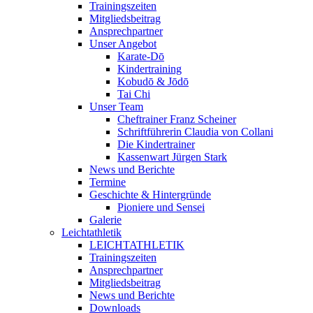
Trainingszeiten
Mitgliedsbeitrag
Ansprechpartner
Unser Angebot
Karate-Dō
Kindertraining
Kobudō & Jōdō
Tai Chi
Unser Team
Cheftrainer Franz Scheiner
Schriftführerin Claudia von Collani
Die Kindertrainer
Kassenwart Jürgen Stark
News und Berichte
Termine
Geschichte & Hintergründe
Pioniere und Sensei
Galerie
Leichtathletik
LEICHTATHLETIK
Trainingszeiten
Ansprechpartner
Mitgliedsbeitrag
News und Berichte
Downloads