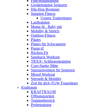
Functionaltraining
Gerätetraining Senioren
Hip-Hop Beginner
Jumping Fitness
Unsere Trainerinnen
Lauftraining
Mama fit - Baby mit
Mobility & Stretch
Outdoor-Fitness
Pilates
Pilates für Schwangere
Pump it!
Rücken-Fit
Sandsack Workout
TRX®- Schlingentraining
Core-Starke Mitte
Sturzprävention für Senioren
Mixed Workout
Strength & Mobility
Zeit für dich-TGW Frauenkurs
Kraftraum
KRAFTRAUM
Öffnungszeiten
Trainingbereich
Probetraining