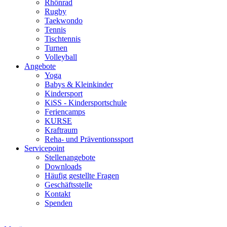
Rhönrad
Rugby
Taekwondo
Tennis
Tischtennis
Turnen
Volleyball
Angebote
Yoga
Babys & Kleinkinder
Kindersport
KiSS - Kindersportschule
Feriencamps
KURSE
Kraftraum
Reha- und Präventionssport
Servicepoint
Stellenangebote
Downloads
Häufig gestellte Fragen
Geschäftsstelle
Kontakt
Spenden