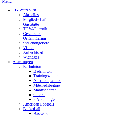
Menü
TG Würzburg
Aktuelles
Mitgliedschaft
Gaststätte
TGW-Chronik
Geschichte
Organigramm
Stellenangebote
Vision
Aufsichtsrat
Wichtiges
Abteilungen
Badminton
Badminton
Trainingszeiten
Ansprechpartner
Mitgliedsbeitrag
Mannschaften
Galerie
« Abteilungen
American Football
Basketball
Basketball