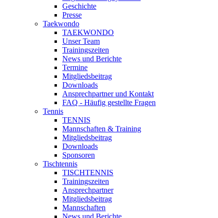
Geschichte
Presse
Taekwondo
TAEKWONDO
Unser Team
Trainingszeiten
News und Berichte
Termine
Mitgliedsbeitrag
Downloads
Ansprechpartner und Kontakt
FAQ - Häufig gestellte Fragen
Tennis
TENNIS
Mannschaften & Training
Mitgliedsbeitrag
Downloads
Sponsoren
Tischtennis
TISCHTENNIS
Trainingszeiten
Ansprechpartner
Mitgliedsbeitrag
Mannschaften
News und Berichte