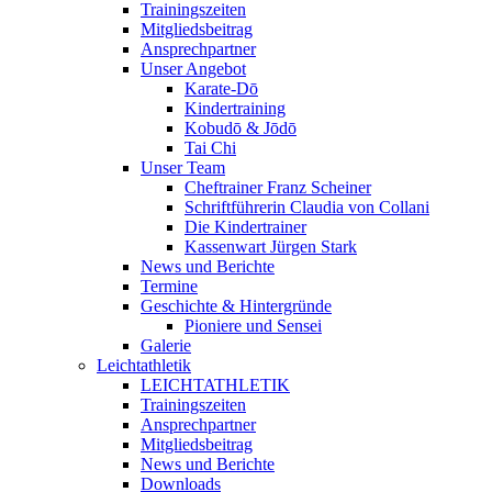
Trainingszeiten
Mitgliedsbeitrag
Ansprechpartner
Unser Angebot
Karate-Dō
Kindertraining
Kobudō & Jōdō
Tai Chi
Unser Team
Cheftrainer Franz Scheiner
Schriftführerin Claudia von Collani
Die Kindertrainer
Kassenwart Jürgen Stark
News und Berichte
Termine
Geschichte & Hintergründe
Pioniere und Sensei
Galerie
Leichtathletik
LEICHTATHLETIK
Trainingszeiten
Ansprechpartner
Mitgliedsbeitrag
News und Berichte
Downloads