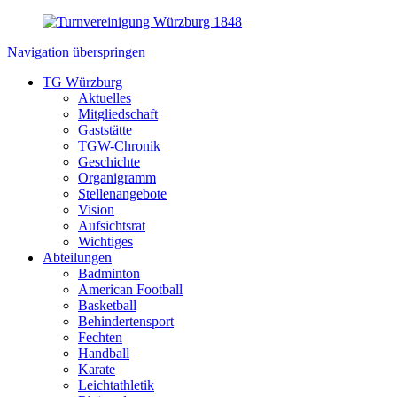
Navigation überspringen
TG Würzburg
Aktuelles
Mitgliedschaft
Gaststätte
TGW-Chronik
Geschichte
Organigramm
Stellenangebote
Vision
Aufsichtsrat
Wichtiges
Abteilungen
Badminton
American Football
Basketball
Behindertensport
Fechten
Handball
Karate
Leichtathletik