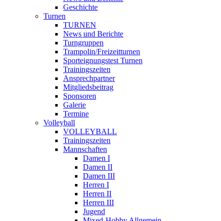
Geschichte
Turnen
TURNEN
News und Berichte
Turngruppen
Trampolin/Freizeitturnen
Sporteignungstest Turnen
Trainingszeiten
Ansprechpartner
Mitgliedsbeitrag
Sponsoren
Galerie
Termine
Volleyball
VOLLEYBALL
Trainingszeiten
Mannschaften
Damen I
Damen II
Damen III
Herren I
Herren II
Herren III
Jugend
Mixed-Hobby Allgemein