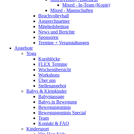
Mixed - In-Team (Kopie)
Mixed - Mannschaften
Beachvolleyball
Ansprechpartner
Mitgliedsbeitrag
News und Berichte
Sponsoren
Termine + Veranstaltungen
Angebote
Yoga
Kursblöcke
FLEX Termine
Wochenübersicht
Workshops
Über uns
Stellenangebot
Babys & Kleinkinder
Babymassage
Babys in Bewegung
Bewegungsminis
Bewegungsminis Special
Team
Kontakt & FAQ
Kindersport