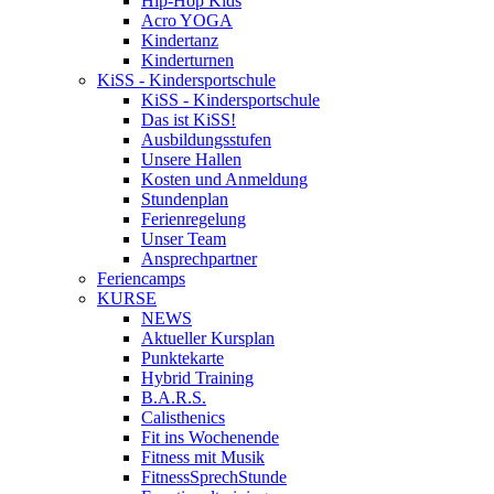
Hip-Hop Kids
Acro YOGA
Kindertanz
Kinderturnen
KiSS - Kindersportschule
KiSS - Kindersportschule
Das ist KiSS!
Ausbildungsstufen
Unsere Hallen
Kosten und Anmeldung
Stundenplan
Ferienregelung
Unser Team
Ansprechpartner
Feriencamps
KURSE
NEWS
Aktueller Kursplan
Punktekarte
Hybrid Training
B.A.R.S.
Calisthenics
Fit ins Wochenende
Fitness mit Musik
FitnessSprechStunde