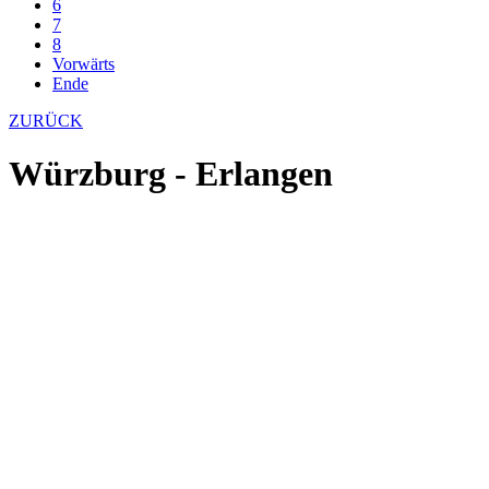
6
7
8
Vorwärts
Ende
ZURÜCK
Würzburg - Erlangen