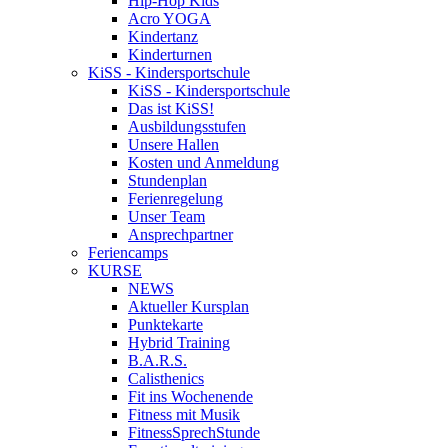
Hip-Hop Kids
Acro YOGA
Kindertanz
Kinderturnen
KiSS - Kindersportschule
KiSS - Kindersportschule
Das ist KiSS!
Ausbildungsstufen
Unsere Hallen
Kosten und Anmeldung
Stundenplan
Ferienregelung
Unser Team
Ansprechpartner
Feriencamps
KURSE
NEWS
Aktueller Kursplan
Punktekarte
Hybrid Training
B.A.R.S.
Calisthenics
Fit ins Wochenende
Fitness mit Musik
FitnessSprechStunde