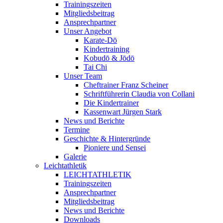
Trainingszeiten
Mitgliedsbeitrag
Ansprechpartner
Unser Angebot
Karate-Dō
Kindertraining
Kobudō & Jōdō
Tai Chi
Unser Team
Cheftrainer Franz Scheiner
Schriftführerin Claudia von Collani
Die Kindertrainer
Kassenwart Jürgen Stark
News und Berichte
Termine
Geschichte & Hintergründe
Pioniere und Sensei
Galerie
Leichtathletik
LEICHTATHLETIK
Trainingszeiten
Ansprechpartner
Mitgliedsbeitrag
News und Berichte
Downloads