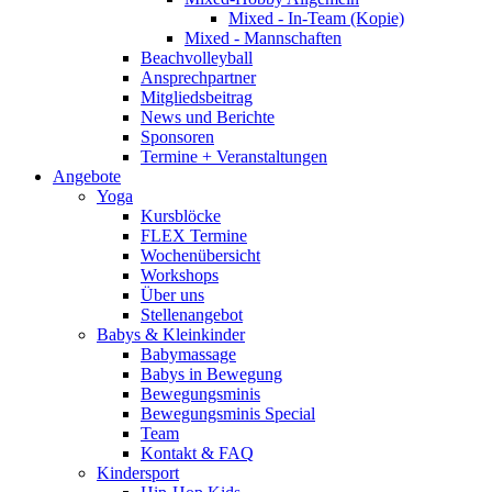
Mixed - In-Team (Kopie)
Mixed - Mannschaften
Beachvolleyball
Ansprechpartner
Mitgliedsbeitrag
News und Berichte
Sponsoren
Termine + Veranstaltungen
Angebote
Yoga
Kursblöcke
FLEX Termine
Wochenübersicht
Workshops
Über uns
Stellenangebot
Babys & Kleinkinder
Babymassage
Babys in Bewegung
Bewegungsminis
Bewegungsminis Special
Team
Kontakt & FAQ
Kindersport