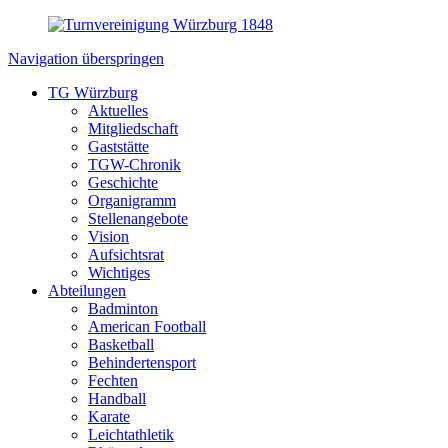
Navigation überspringen
TG Würzburg
Aktuelles
Mitgliedschaft
Gaststätte
TGW-Chronik
Geschichte
Organigramm
Stellenangebote
Vision
Aufsichtsrat
Wichtiges
Abteilungen
Badminton
American Football
Basketball
Behindertensport
Fechten
Handball
Karate
Leichtathletik