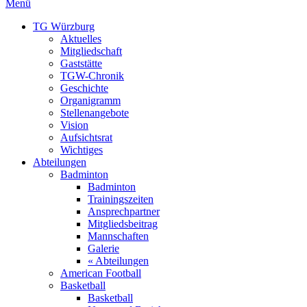
Menü
TG Würzburg
Aktuelles
Mitgliedschaft
Gaststätte
TGW-Chronik
Geschichte
Organigramm
Stellenangebote
Vision
Aufsichtsrat
Wichtiges
Abteilungen
Badminton
Badminton
Trainingszeiten
Ansprechpartner
Mitgliedsbeitrag
Mannschaften
Galerie
« Abteilungen
American Football
Basketball
Basketball