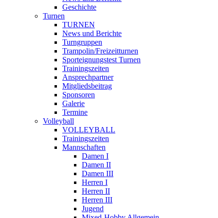
Geschichte
Turnen
TURNEN
News und Berichte
Turngruppen
Trampolin/Freizeitturnen
Sporteignungstest Turnen
Trainingszeiten
Ansprechpartner
Mitgliedsbeitrag
Sponsoren
Galerie
Termine
Volleyball
VOLLEYBALL
Trainingszeiten
Mannschaften
Damen I
Damen II
Damen III
Herren I
Herren II
Herren III
Jugend
Mixed-Hobby Allgemein