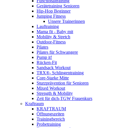
Functionaltraining
Gerätetraining Senioren
Hip-Hop Beginner
Jumping Fitness
Unsere Trainerinnen
Lauftraining
Mama fit - Baby mit
Mobility & Stretch
Outdoor-Fitness
Pilates
Pilates für Schwangere
Pump it!
Rücken-Fit
Sandsack Workout
TRX®- Schlingentraining
Core-Starke Mitte
Sturzprävention für Senioren
Mixed Workout
Strength & Mobility
Zeit für dich-TGW Frauenkurs
Kraftraum
KRAFTRAUM
Öffnungszeiten
Trainingbereich
Probetraining