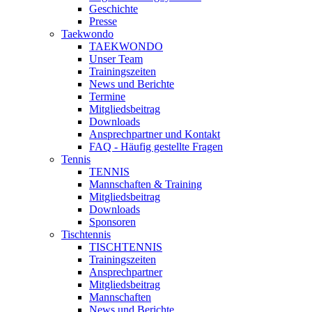
Geschichte
Presse
Taekwondo
TAEKWONDO
Unser Team
Trainingszeiten
News und Berichte
Termine
Mitgliedsbeitrag
Downloads
Ansprechpartner und Kontakt
FAQ - Häufig gestellte Fragen
Tennis
TENNIS
Mannschaften & Training
Mitgliedsbeitrag
Downloads
Sponsoren
Tischtennis
TISCHTENNIS
Trainingszeiten
Ansprechpartner
Mitgliedsbeitrag
Mannschaften
News und Berichte