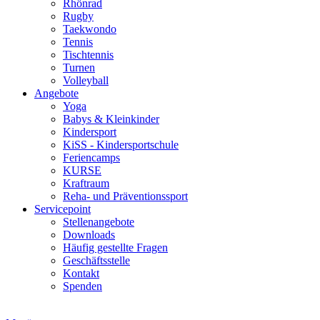
Rhönrad
Rugby
Taekwondo
Tennis
Tischtennis
Turnen
Volleyball
Angebote
Yoga
Babys & Kleinkinder
Kindersport
KiSS - Kindersportschule
Feriencamps
KURSE
Kraftraum
Reha- und Präventionssport
Servicepoint
Stellenangebote
Downloads
Häufig gestellte Fragen
Geschäftsstelle
Kontakt
Spenden