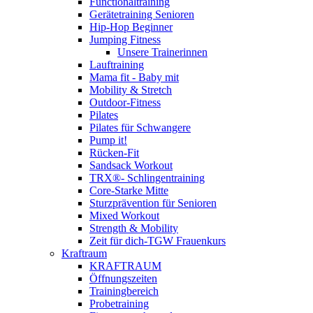
Functionaltraining
Gerätetraining Senioren
Hip-Hop Beginner
Jumping Fitness
Unsere Trainerinnen
Lauftraining
Mama fit - Baby mit
Mobility & Stretch
Outdoor-Fitness
Pilates
Pilates für Schwangere
Pump it!
Rücken-Fit
Sandsack Workout
TRX®- Schlingentraining
Core-Starke Mitte
Sturzprävention für Senioren
Mixed Workout
Strength & Mobility
Zeit für dich-TGW Frauenkurs
Kraftraum
KRAFTRAUM
Öffnungszeiten
Trainingbereich
Probetraining