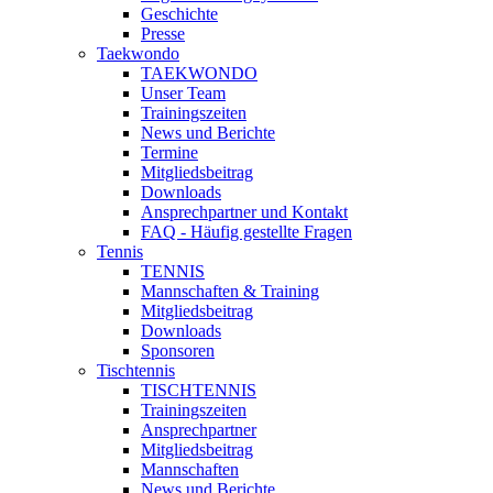
Geschichte
Presse
Taekwondo
TAEKWONDO
Unser Team
Trainingszeiten
News und Berichte
Termine
Mitgliedsbeitrag
Downloads
Ansprechpartner und Kontakt
FAQ - Häufig gestellte Fragen
Tennis
TENNIS
Mannschaften & Training
Mitgliedsbeitrag
Downloads
Sponsoren
Tischtennis
TISCHTENNIS
Trainingszeiten
Ansprechpartner
Mitgliedsbeitrag
Mannschaften
News und Berichte