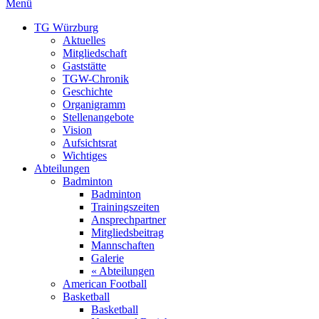
Menü
TG Würzburg
Aktuelles
Mitgliedschaft
Gaststätte
TGW-Chronik
Geschichte
Organigramm
Stellenangebote
Vision
Aufsichtsrat
Wichtiges
Abteilungen
Badminton
Badminton
Trainingszeiten
Ansprechpartner
Mitgliedsbeitrag
Mannschaften
Galerie
« Abteilungen
American Football
Basketball
Basketball