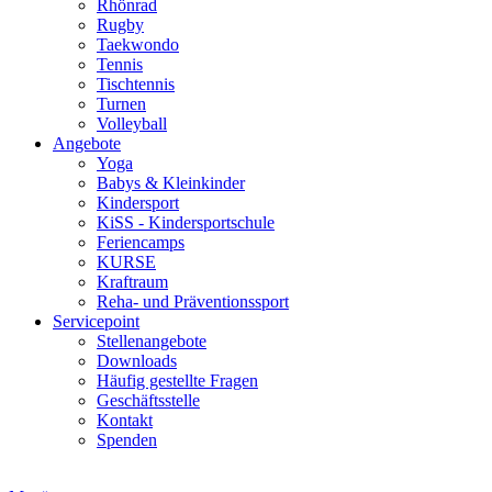
Rhönrad
Rugby
Taekwondo
Tennis
Tischtennis
Turnen
Volleyball
Angebote
Yoga
Babys & Kleinkinder
Kindersport
KiSS - Kindersportschule
Feriencamps
KURSE
Kraftraum
Reha- und Präventionssport
Servicepoint
Stellenangebote
Downloads
Häufig gestellte Fragen
Geschäftsstelle
Kontakt
Spenden