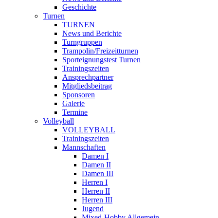
Geschichte
Turnen
TURNEN
News und Berichte
Turngruppen
Trampolin/Freizeitturnen
Sporteignungstest Turnen
Trainingszeiten
Ansprechpartner
Mitgliedsbeitrag
Sponsoren
Galerie
Termine
Volleyball
VOLLEYBALL
Trainingszeiten
Mannschaften
Damen I
Damen II
Damen III
Herren I
Herren II
Herren III
Jugend
Mixed-Hobby Allgemein