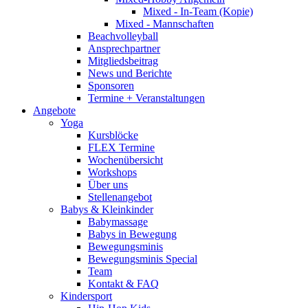
Mixed - In-Team (Kopie)
Mixed - Mannschaften
Beachvolleyball
Ansprechpartner
Mitgliedsbeitrag
News und Berichte
Sponsoren
Termine + Veranstaltungen
Angebote
Yoga
Kursblöcke
FLEX Termine
Wochenübersicht
Workshops
Über uns
Stellenangebot
Babys & Kleinkinder
Babymassage
Babys in Bewegung
Bewegungsminis
Bewegungsminis Special
Team
Kontakt & FAQ
Kindersport