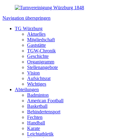
Navigation überspringen
TG Würzburg
Aktuelles
Mitgliedschaft
Gaststätte
TGW-Chronik
Geschichte
Organigramm
Stellenangebote
Vision
Aufsichtsrat
Wichtiges
Abteilungen
Badminton
American Football
Basketball
Behindertensport
Fechten
Handball
Karate
Leichtathletik