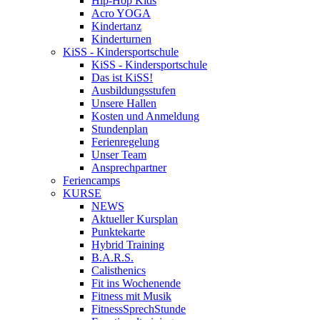
Hip-Hop Kids
Acro YOGA
Kindertanz
Kinderturnen
KiSS - Kindersportschule
KiSS - Kindersportschule
Das ist KiSS!
Ausbildungsstufen
Unsere Hallen
Kosten und Anmeldung
Stundenplan
Ferienregelung
Unser Team
Ansprechpartner
Feriencamps
KURSE
NEWS
Aktueller Kursplan
Punktekarte
Hybrid Training
B.A.R.S.
Calisthenics
Fit ins Wochenende
Fitness mit Musik
FitnessSprechStunde