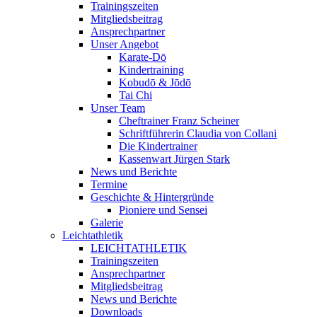
Trainingszeiten
Mitgliedsbeitrag
Ansprechpartner
Unser Angebot
Karate-Dō
Kindertraining
Kobudō & Jōdō
Tai Chi
Unser Team
Cheftrainer Franz Scheiner
Schriftführerin Claudia von Collani
Die Kindertrainer
Kassenwart Jürgen Stark
News und Berichte
Termine
Geschichte & Hintergründe
Pioniere und Sensei
Galerie
Leichtathletik
LEICHTATHLETIK
Trainingszeiten
Ansprechpartner
Mitgliedsbeitrag
News und Berichte
Downloads