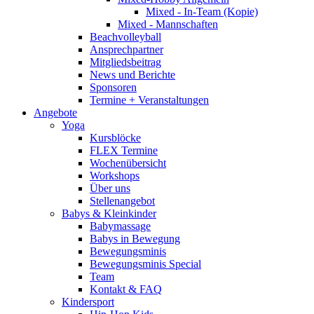
Mixed - In-Team (Kopie)
Mixed - Mannschaften
Beachvolleyball
Ansprechpartner
Mitgliedsbeitrag
News und Berichte
Sponsoren
Termine + Veranstaltungen
Angebote
Yoga
Kursblöcke
FLEX Termine
Wochenübersicht
Workshops
Über uns
Stellenangebot
Babys & Kleinkinder
Babymassage
Babys in Bewegung
Bewegungsminis
Bewegungsminis Special
Team
Kontakt & FAQ
Kindersport