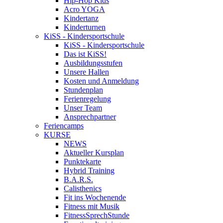
Hip-Hop Kids
Acro YOGA
Kindertanz
Kinderturnen
KiSS - Kindersportschule
KiSS - Kindersportschule
Das ist KiSS!
Ausbildungsstufen
Unsere Hallen
Kosten und Anmeldung
Stundenplan
Ferienregelung
Unser Team
Ansprechpartner
Feriencamps
KURSE
NEWS
Aktueller Kursplan
Punktekarte
Hybrid Training
B.A.R.S.
Calisthenics
Fit ins Wochenende
Fitness mit Musik
FitnessSprechStunde