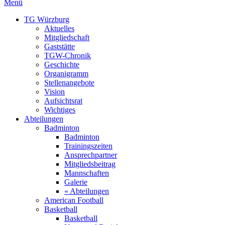
Menü
TG Würzburg
Aktuelles
Mitgliedschaft
Gaststätte
TGW-Chronik
Geschichte
Organigramm
Stellenangebote
Vision
Aufsichtsrat
Wichtiges
Abteilungen
Badminton
Badminton
Trainingszeiten
Ansprechpartner
Mitgliedsbeitrag
Mannschaften
Galerie
« Abteilungen
American Football
Basketball
Basketball