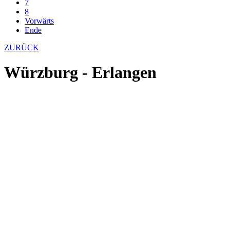
7
8
Vorwärts
Ende
ZURÜCK
Würzburg - Erlangen