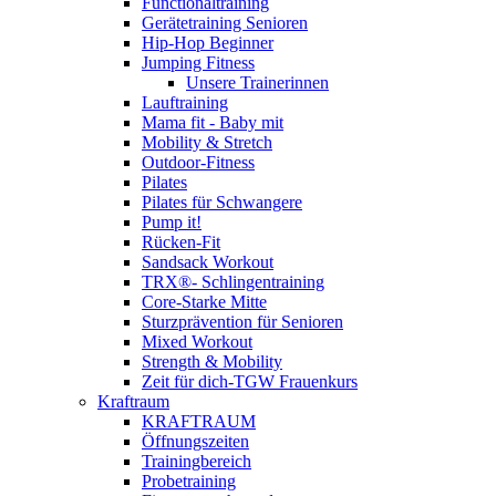
Functionaltraining
Gerätetraining Senioren
Hip-Hop Beginner
Jumping Fitness
Unsere Trainerinnen
Lauftraining
Mama fit - Baby mit
Mobility & Stretch
Outdoor-Fitness
Pilates
Pilates für Schwangere
Pump it!
Rücken-Fit
Sandsack Workout
TRX®- Schlingentraining
Core-Starke Mitte
Sturzprävention für Senioren
Mixed Workout
Strength & Mobility
Zeit für dich-TGW Frauenkurs
Kraftraum
KRAFTRAUM
Öffnungszeiten
Trainingbereich
Probetraining