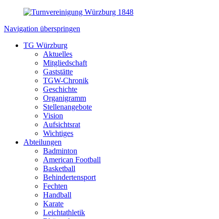
Navigation überspringen
TG Würzburg
Aktuelles
Mitgliedschaft
Gaststätte
TGW-Chronik
Geschichte
Organigramm
Stellenangebote
Vision
Aufsichtsrat
Wichtiges
Abteilungen
Badminton
American Football
Basketball
Behindertensport
Fechten
Handball
Karate
Leichtathletik