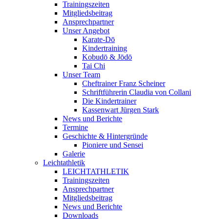
Trainingszeiten
Mitgliedsbeitrag
Ansprechpartner
Unser Angebot
Karate-Dō
Kindertraining
Kobudō & Jōdō
Tai Chi
Unser Team
Cheftrainer Franz Scheiner
Schriftführerin Claudia von Collani
Die Kindertrainer
Kassenwart Jürgen Stark
News und Berichte
Termine
Geschichte & Hintergründe
Pioniere und Sensei
Galerie
Leichtathletik
LEICHTATHLETIK
Trainingszeiten
Ansprechpartner
Mitgliedsbeitrag
News und Berichte
Downloads