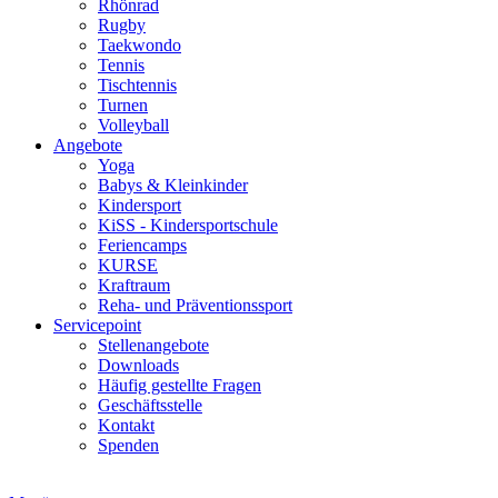
Rhönrad
Rugby
Taekwondo
Tennis
Tischtennis
Turnen
Volleyball
Angebote
Yoga
Babys & Kleinkinder
Kindersport
KiSS - Kindersportschule
Feriencamps
KURSE
Kraftraum
Reha- und Präventionssport
Servicepoint
Stellenangebote
Downloads
Häufig gestellte Fragen
Geschäftsstelle
Kontakt
Spenden