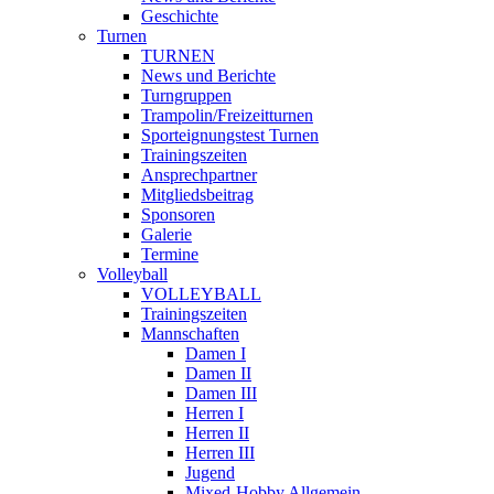
Geschichte
Turnen
TURNEN
News und Berichte
Turngruppen
Trampolin/Freizeitturnen
Sporteignungstest Turnen
Trainingszeiten
Ansprechpartner
Mitgliedsbeitrag
Sponsoren
Galerie
Termine
Volleyball
VOLLEYBALL
Trainingszeiten
Mannschaften
Damen I
Damen II
Damen III
Herren I
Herren II
Herren III
Jugend
Mixed-Hobby Allgemein