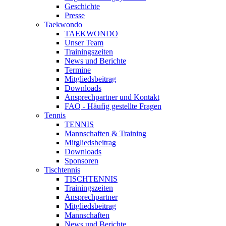
Geschichte
Presse
Taekwondo
TAEKWONDO
Unser Team
Trainingszeiten
News und Berichte
Termine
Mitgliedsbeitrag
Downloads
Ansprechpartner und Kontakt
FAQ - Häufig gestellte Fragen
Tennis
TENNIS
Mannschaften & Training
Mitgliedsbeitrag
Downloads
Sponsoren
Tischtennis
TISCHTENNIS
Trainingszeiten
Ansprechpartner
Mitgliedsbeitrag
Mannschaften
News und Berichte