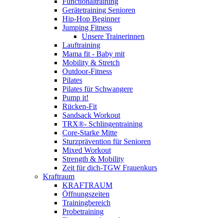
Functionaltraining
Gerätetraining Senioren
Hip-Hop Beginner
Jumping Fitness
Unsere Trainerinnen
Lauftraining
Mama fit - Baby mit
Mobility & Stretch
Outdoor-Fitness
Pilates
Pilates für Schwangere
Pump it!
Rücken-Fit
Sandsack Workout
TRX®- Schlingentraining
Core-Starke Mitte
Sturzprävention für Senioren
Mixed Workout
Strength & Mobility
Zeit für dich-TGW Frauenkurs
Kraftraum
KRAFTRAUM
Öffnungszeiten
Trainingbereich
Probetraining