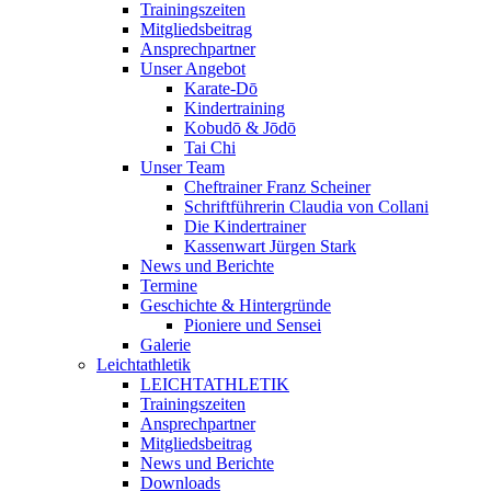
Trainingszeiten
Mitgliedsbeitrag
Ansprechpartner
Unser Angebot
Karate-Dō
Kindertraining
Kobudō & Jōdō
Tai Chi
Unser Team
Cheftrainer Franz Scheiner
Schriftführerin Claudia von Collani
Die Kindertrainer
Kassenwart Jürgen Stark
News und Berichte
Termine
Geschichte & Hintergründe
Pioniere und Sensei
Galerie
Leichtathletik
LEICHTATHLETIK
Trainingszeiten
Ansprechpartner
Mitgliedsbeitrag
News und Berichte
Downloads