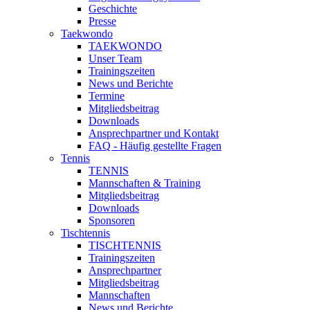
Geschichte
Presse
Taekwondo
TAEKWONDO
Unser Team
Trainingszeiten
News und Berichte
Termine
Mitgliedsbeitrag
Downloads
Ansprechpartner und Kontakt
FAQ - Häufig gestellte Fragen
Tennis
TENNIS
Mannschaften & Training
Mitgliedsbeitrag
Downloads
Sponsoren
Tischtennis
TISCHTENNIS
Trainingszeiten
Ansprechpartner
Mitgliedsbeitrag
Mannschaften
News und Berichte