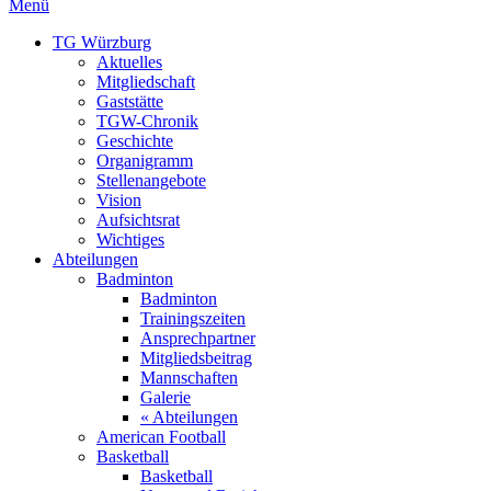
Menü
TG Würzburg
Aktuelles
Mitgliedschaft
Gaststätte
TGW-Chronik
Geschichte
Organigramm
Stellenangebote
Vision
Aufsichtsrat
Wichtiges
Abteilungen
Badminton
Badminton
Trainingszeiten
Ansprechpartner
Mitgliedsbeitrag
Mannschaften
Galerie
« Abteilungen
American Football
Basketball
Basketball