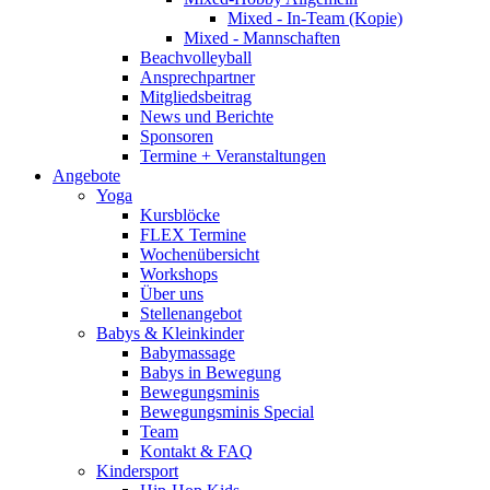
Mixed - In-Team (Kopie)
Mixed - Mannschaften
Beachvolleyball
Ansprechpartner
Mitgliedsbeitrag
News und Berichte
Sponsoren
Termine + Veranstaltungen
Angebote
Yoga
Kursblöcke
FLEX Termine
Wochenübersicht
Workshops
Über uns
Stellenangebot
Babys & Kleinkinder
Babymassage
Babys in Bewegung
Bewegungsminis
Bewegungsminis Special
Team
Kontakt & FAQ
Kindersport