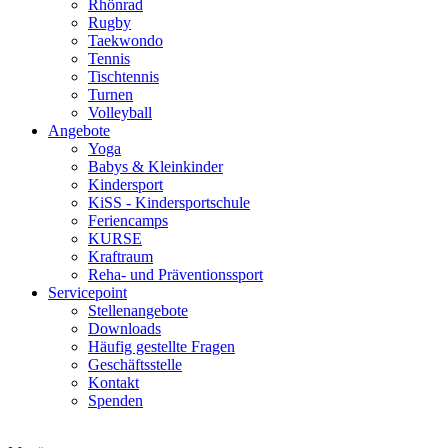
Rhönrad
Rugby
Taekwondo
Tennis
Tischtennis
Turnen
Volleyball
Angebote
Yoga
Babys & Kleinkinder
Kindersport
KiSS - Kindersportschule
Feriencamps
KURSE
Kraftraum
Reha- und Präventionssport
Servicepoint
Stellenangebote
Downloads
Häufig gestellte Fragen
Geschäftsstelle
Kontakt
Spenden