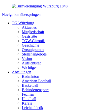
Navigation überspringen
TG Würzburg
Aktuelles
Mitgliedschaft
Gaststätte
TGW-Chronik
Geschichte
Organigramm
Stellenangebote
Vision
Aufsichtsrat
Wichtiges
Abteilungen
Badminton
American Football
Basketball
Behindertensport
Fechten
Handball
Karate
Leichtathletik