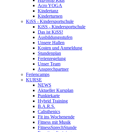
Hip-Hop Kids
Acro YOGA
Kindertanz
Kinderturnen
KiSS - Kindersportschule
KiSS - Kindersportschule
Das ist KiSS!
Ausbildungsstufen
Unsere Hallen
Kosten und Anmeldung
Stundenplan
Ferienregelung
Unser Team
Ansprechpartner
Feriencamps
KURSE
NEWS
Aktueller Kursplan
Punktekarte
Hybrid Training
B.A.R.S.
Calisthenics
Fit ins Wochenende
Fitness mit Musik
FitnessSprechStunde