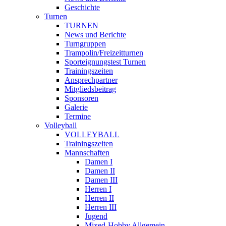
Geschichte
Turnen
TURNEN
News und Berichte
Turngruppen
Trampolin/Freizeitturnen
Sporteignungstest Turnen
Trainingszeiten
Ansprechpartner
Mitgliedsbeitrag
Sponsoren
Galerie
Termine
Volleyball
VOLLEYBALL
Trainingszeiten
Mannschaften
Damen I
Damen II
Damen III
Herren I
Herren II
Herren III
Jugend
Mixed-Hobby Allgemein