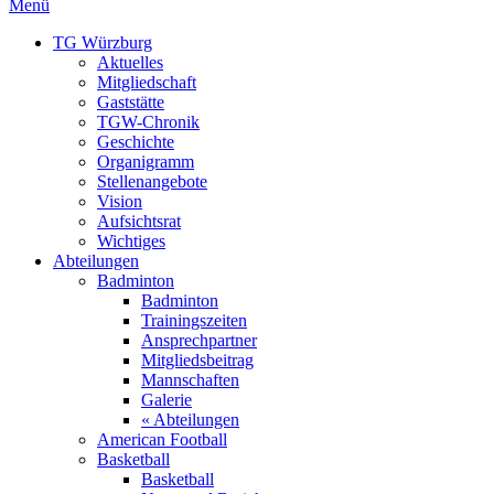
Menü
TG Würzburg
Aktuelles
Mitgliedschaft
Gaststätte
TGW-Chronik
Geschichte
Organigramm
Stellenangebote
Vision
Aufsichtsrat
Wichtiges
Abteilungen
Badminton
Badminton
Trainingszeiten
Ansprechpartner
Mitgliedsbeitrag
Mannschaften
Galerie
« Abteilungen
American Football
Basketball
Basketball