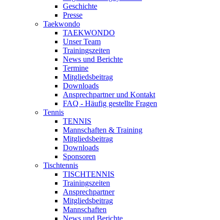
Geschichte
Presse
Taekwondo
TAEKWONDO
Unser Team
Trainingszeiten
News und Berichte
Termine
Mitgliedsbeitrag
Downloads
Ansprechpartner und Kontakt
FAQ - Häufig gestellte Fragen
Tennis
TENNIS
Mannschaften & Training
Mitgliedsbeitrag
Downloads
Sponsoren
Tischtennis
TISCHTENNIS
Trainingszeiten
Ansprechpartner
Mitgliedsbeitrag
Mannschaften
News und Berichte