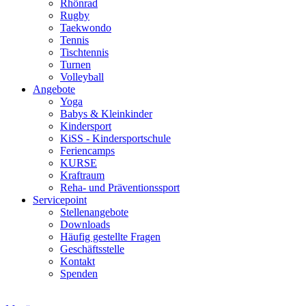
Rhönrad
Rugby
Taekwondo
Tennis
Tischtennis
Turnen
Volleyball
Angebote
Yoga
Babys & Kleinkinder
Kindersport
KiSS - Kindersportschule
Feriencamps
KURSE
Kraftraum
Reha- und Präventionssport
Servicepoint
Stellenangebote
Downloads
Häufig gestellte Fragen
Geschäftsstelle
Kontakt
Spenden