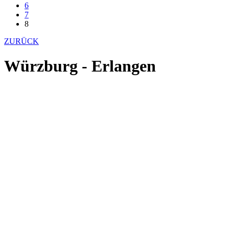
6
7
8
ZURÜCK
Würzburg - Erlangen