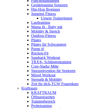
Functionaltraining
Gerätetraining Senioren
Hip-Hop Beginner
Jumping Fitness
Unsere Trainerinnen
Lauftraining
Mama fit - Baby mit
Mobility & Stretch
Outdoor-Fitness
Pilates
Pilates für Schwangere
Pump it!
Rücken-Fit
Sandsack Workout
TRX®- Schlingentraining
Core-Starke Mitte
Sturzprävention für Senioren
Mixed Workout
Strength & Mobility
Zeit für dich-TGW Frauenkurs
Kraftraum
KRAFTRAUM
Öffnungszeiten
Trainingbereich
Probetraining