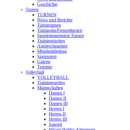
Geschichte
Turnen
TURNEN
News und Berichte
Turngruppen
Trampolin/Freizeitturnen
Sporteignungstest Turnen
Trainingszeiten
Ansprechpartner
Mitgliedsbeitrag
Sponsoren
Galerie
Termine
Volleyball
VOLLEYBALL
Trainingszeiten
Mannschaften
Damen I
Damen II
Damen III
Herren I
Herren II
Herren III
Jugend
Mixed-Hobby Allgemein