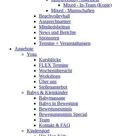
Mixed - In-Team (Kopie)
Mixed - Mannschaften
Beachvolleyball
Ansprechpartner
Mitgliedsbeitrag
News und Berichte
Sponsoren
Termine + Veranstaltungen
Angebote
Yoga
Kursblöcke
FLEX Termine
Wochenübersicht
Workshops
Über uns
Stellenangebot
Babys & Kleinkinder
Babymassage
Babys in Bewegung
Bewegungsminis
Bewegungsminis Special
Team
Kontakt & FAQ
Kindersport