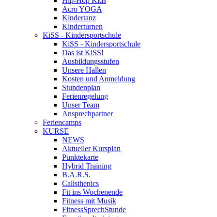
Hip-Hop Kids
Acro YOGA
Kindertanz
Kinderturnen
KiSS - Kindersportschule
KiSS - Kindersportschule
Das ist KiSS!
Ausbildungsstufen
Unsere Hallen
Kosten und Anmeldung
Stundenplan
Ferienregelung
Unser Team
Ansprechpartner
Feriencamps
KURSE
NEWS
Aktueller Kursplan
Punktekarte
Hybrid Training
B.A.R.S.
Calisthenics
Fit ins Wochenende
Fitness mit Musik
FitnessSprechStunde