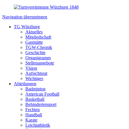
Navigation überspringen
TG Würzburg
Aktuelles
Mitgliedschaft
Gaststätte
TGW-Chronik
Geschichte
Organigramm
Stellenangebote
Vision
Aufsichtsrat
Wichtiges
Abteilungen
Badminton
American Football
Basketball
Behindertensport
Fechten
Handball
Karate
Leichtathletik