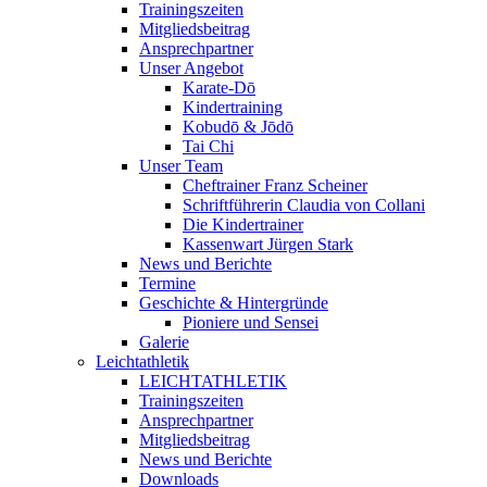
Trainingszeiten
Mitgliedsbeitrag
Ansprechpartner
Unser Angebot
Karate-Dō
Kindertraining
Kobudō & Jōdō
Tai Chi
Unser Team
Cheftrainer Franz Scheiner
Schriftführerin Claudia von Collani
Die Kindertrainer
Kassenwart Jürgen Stark
News und Berichte
Termine
Geschichte & Hintergründe
Pioniere und Sensei
Galerie
Leichtathletik
LEICHTATHLETIK
Trainingszeiten
Ansprechpartner
Mitgliedsbeitrag
News und Berichte
Downloads