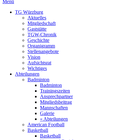
Menü
TG Würzburg
Aktuelles
Mitgliedschaft
Gaststätte
TGW-Chronik
Geschichte
Organigramm
Stellenangebote
Vision
Aufsichtsrat
Wichtiges
Abteilungen
Badminton
Badminton
Trainingszeiten
Ansprechpartner
Mitgliedsbeitrag
Mannschaften
Galerie
« Abteilungen
American Football
Basketball
Basketball