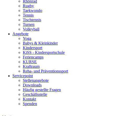
Rhönrad
Rugby
Taekwondo
Tennis
Tischtennis
Turnen
Volleyball
Angebote
Yoga
Babys & Kleinkinder
Kindersport
KiSS - Kindersportschule
Feriencamps
KURSE
Kraftraum
Reha- und Präventionssport
Servicepoint
Stellenangebote
Downloads
Häufig gestellte Fragen
Geschäftsstelle
Kontakt
Spenden