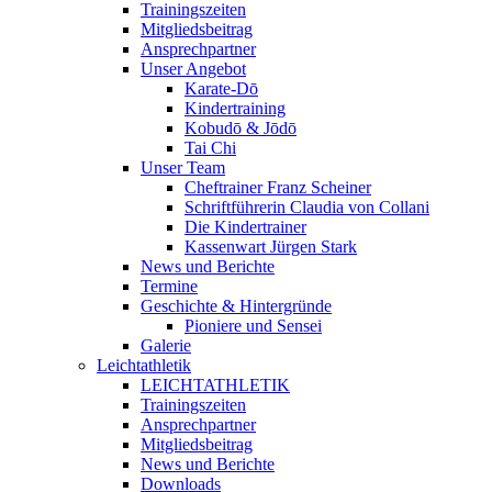
Trainingszeiten
Mitgliedsbeitrag
Ansprechpartner
Unser Angebot
Karate-Dō
Kindertraining
Kobudō & Jōdō
Tai Chi
Unser Team
Cheftrainer Franz Scheiner
Schriftführerin Claudia von Collani
Die Kindertrainer
Kassenwart Jürgen Stark
News und Berichte
Termine
Geschichte & Hintergründe
Pioniere und Sensei
Galerie
Leichtathletik
LEICHTATHLETIK
Trainingszeiten
Ansprechpartner
Mitgliedsbeitrag
News und Berichte
Downloads