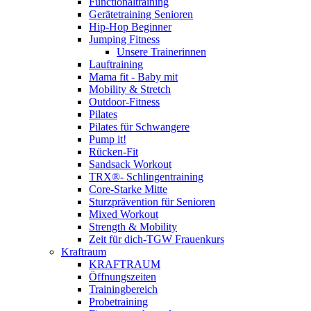
Functionaltraining
Gerätetraining Senioren
Hip-Hop Beginner
Jumping Fitness
Unsere Trainerinnen
Lauftraining
Mama fit - Baby mit
Mobility & Stretch
Outdoor-Fitness
Pilates
Pilates für Schwangere
Pump it!
Rücken-Fit
Sandsack Workout
TRX®- Schlingentraining
Core-Starke Mitte
Sturzprävention für Senioren
Mixed Workout
Strength & Mobility
Zeit für dich-TGW Frauenkurs
Kraftraum
KRAFTRAUM
Öffnungszeiten
Trainingbereich
Probetraining