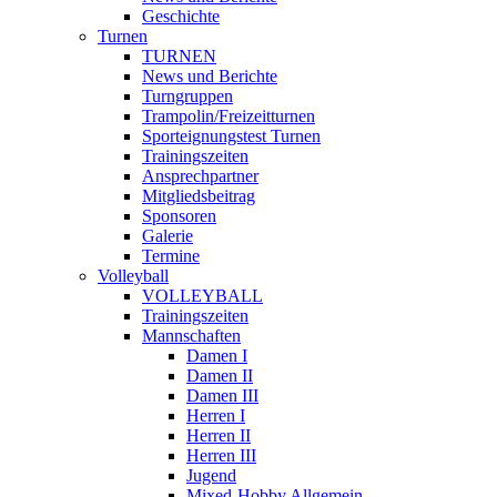
Geschichte
Turnen
TURNEN
News und Berichte
Turngruppen
Trampolin/Freizeitturnen
Sporteignungstest Turnen
Trainingszeiten
Ansprechpartner
Mitgliedsbeitrag
Sponsoren
Galerie
Termine
Volleyball
VOLLEYBALL
Trainingszeiten
Mannschaften
Damen I
Damen II
Damen III
Herren I
Herren II
Herren III
Jugend
Mixed-Hobby Allgemein