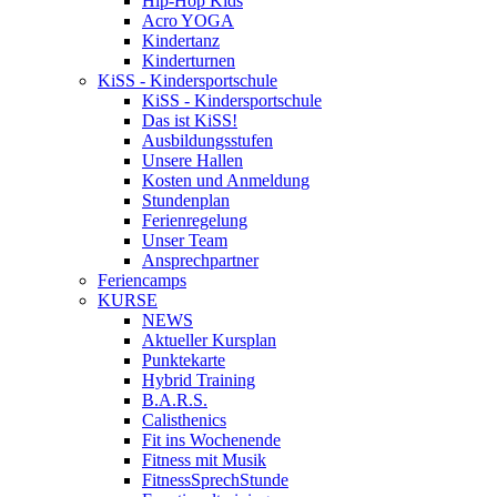
Hip-Hop Kids
Acro YOGA
Kindertanz
Kinderturnen
KiSS - Kindersportschule
KiSS - Kindersportschule
Das ist KiSS!
Ausbildungsstufen
Unsere Hallen
Kosten und Anmeldung
Stundenplan
Ferienregelung
Unser Team
Ansprechpartner
Feriencamps
KURSE
NEWS
Aktueller Kursplan
Punktekarte
Hybrid Training
B.A.R.S.
Calisthenics
Fit ins Wochenende
Fitness mit Musik
FitnessSprechStunde