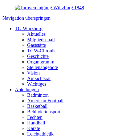
Navigation überspringen
TG Würzburg
Aktuelles
Mitgliedschaft
Gaststätte
TGW-Chronik
Geschichte
Organigramm
Stellenangebote
Vision
Aufsichtsrat
Wichtiges
Abteilungen
Badminton
American Football
Basketball
Behindertensport
Fechten
Handball
Karate
Leichtathletik