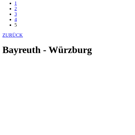
1
2
3
4
5
ZURÜCK
Bayreuth - Würzburg