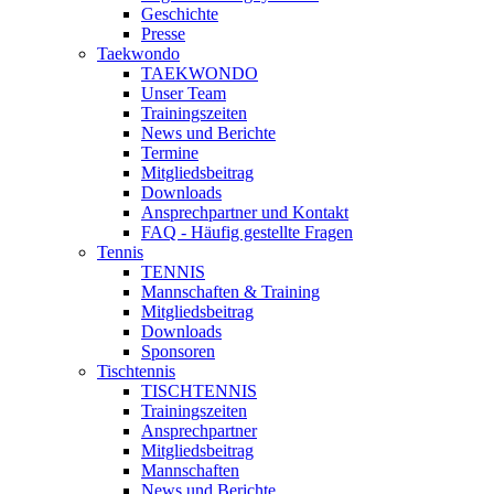
Geschichte
Presse
Taekwondo
TAEKWONDO
Unser Team
Trainingszeiten
News und Berichte
Termine
Mitgliedsbeitrag
Downloads
Ansprechpartner und Kontakt
FAQ - Häufig gestellte Fragen
Tennis
TENNIS
Mannschaften & Training
Mitgliedsbeitrag
Downloads
Sponsoren
Tischtennis
TISCHTENNIS
Trainingszeiten
Ansprechpartner
Mitgliedsbeitrag
Mannschaften
News und Berichte