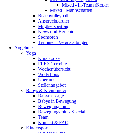
Mixed - In-Team (Kopie)
Mixed - Mannschaften
Beachvolleyball
Ansprechpartner
Mitgliedsbeitrag
News und Berichte
Sponsoren
Termine + Veranstaltungen
Angebote
Yoga
Kursblöcke
FLEX Termine
Wochenübersicht
Workshops
Über uns
Stellenangebot
Babys & Kleinkinder
Babymassage
Babys in Bewegung
Bewegungsminis
Bewegungsminis Special
Team
Kontakt & FAQ
Kindersport