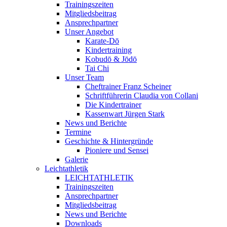
Trainingszeiten
Mitgliedsbeitrag
Ansprechpartner
Unser Angebot
Karate-Dō
Kindertraining
Kobudō & Jōdō
Tai Chi
Unser Team
Cheftrainer Franz Scheiner
Schriftführerin Claudia von Collani
Die Kindertrainer
Kassenwart Jürgen Stark
News und Berichte
Termine
Geschichte & Hintergründe
Pioniere und Sensei
Galerie
Leichtathletik
LEICHTATHLETIK
Trainingszeiten
Ansprechpartner
Mitgliedsbeitrag
News und Berichte
Downloads