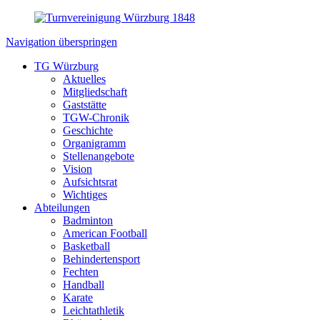
Navigation überspringen
TG Würzburg
Aktuelles
Mitgliedschaft
Gaststätte
TGW-Chronik
Geschichte
Organigramm
Stellenangebote
Vision
Aufsichtsrat
Wichtiges
Abteilungen
Badminton
American Football
Basketball
Behindertensport
Fechten
Handball
Karate
Leichtathletik