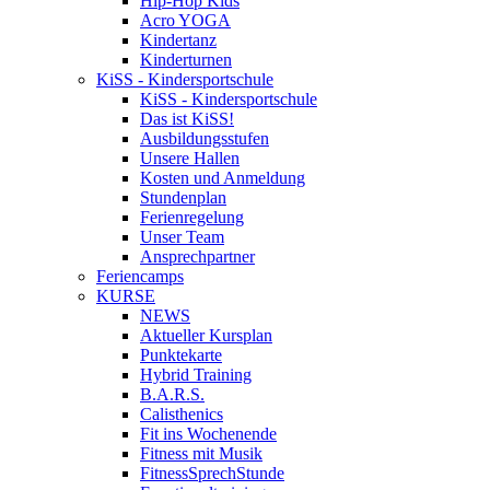
Hip-Hop Kids
Acro YOGA
Kindertanz
Kinderturnen
KiSS - Kindersportschule
KiSS - Kindersportschule
Das ist KiSS!
Ausbildungsstufen
Unsere Hallen
Kosten und Anmeldung
Stundenplan
Ferienregelung
Unser Team
Ansprechpartner
Feriencamps
KURSE
NEWS
Aktueller Kursplan
Punktekarte
Hybrid Training
B.A.R.S.
Calisthenics
Fit ins Wochenende
Fitness mit Musik
FitnessSprechStunde