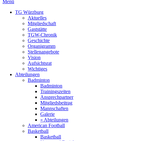
Menü
TG Würzburg
Aktuelles
Mitgliedschaft
Gaststätte
TGW-Chronik
Geschichte
Organigramm
Stellenangebote
Vision
Aufsichtsrat
Wichtiges
Abteilungen
Badminton
Badminton
Trainingszeiten
Ansprechpartner
Mitgliedsbeitrag
Mannschaften
Galerie
« Abteilungen
American Football
Basketball
Basketball