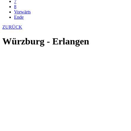
7
8
Vorwärts
Ende
ZURÜCK
Würzburg - Erlangen