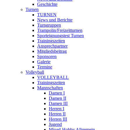
Geschichte
Turnen
TURNEN
News und Berichte
Turngruppen
Trampolin/Freizeitturnen
Sporteignungstest Turnen
Trainingszeiten
Ansprechpartner
Mitgliedsbeitrag
Sponsoren
Galerie
Termine
Volleyball
VOLLEYBALL
Trainingszeiten
Mannschaften
Damen I
Damen II
Damen III
Herren I
Herren II
Herren III
Jugend
Mixed-Hobby Allgemein