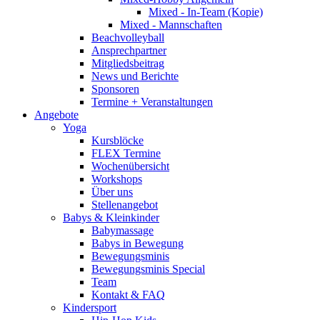
Mixed - In-Team (Kopie)
Mixed - Mannschaften
Beachvolleyball
Ansprechpartner
Mitgliedsbeitrag
News und Berichte
Sponsoren
Termine + Veranstaltungen
Angebote
Yoga
Kursblöcke
FLEX Termine
Wochenübersicht
Workshops
Über uns
Stellenangebot
Babys & Kleinkinder
Babymassage
Babys in Bewegung
Bewegungsminis
Bewegungsminis Special
Team
Kontakt & FAQ
Kindersport