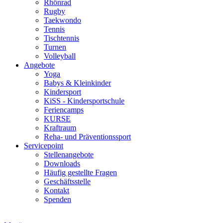
Rhönrad
Rugby
Taekwondo
Tennis
Tischtennis
Turnen
Volleyball
Angebote
Yoga
Babys & Kleinkinder
Kindersport
KiSS - Kindersportschule
Feriencamps
KURSE
Kraftraum
Reha- und Präventionssport
Servicepoint
Stellenangebote
Downloads
Häufig gestellte Fragen
Geschäftsstelle
Kontakt
Spenden