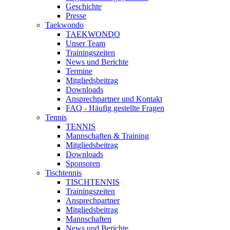
Geschichte
Presse
Taekwondo
TAEKWONDO
Unser Team
Trainingszeiten
News und Berichte
Termine
Mitgliedsbeitrag
Downloads
Ansprechpartner und Kontakt
FAQ - Häufig gestellte Fragen
Tennis
TENNIS
Mannschaften & Training
Mitgliedsbeitrag
Downloads
Sponsoren
Tischtennis
TISCHTENNIS
Trainingszeiten
Ansprechpartner
Mitgliedsbeitrag
Mannschaften
News und Berichte