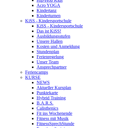
Hip-Hop Kids
Acro YOGA
Kindertanz
Kinderturnen
KiSS - Kindersportschule
KiSS - Kindersportschule
Das ist KiSS!
Ausbildungsstufen
Unsere Hallen
Kosten und Anmeldung
Stundenplan
Ferienregelung
Unser Team
Ansprechpartner
Feriencamps
KURSE
NEWS
Aktueller Kursplan
Punktekarte
Hybrid Training
B.A.R.S.
Calisthenics
Fit ins Wochenende
Fitness mit Musik
FitnessSprechStunde