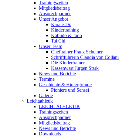
Trainingszeiten
Mitgliedsbeitrag
Ansprechpartner
Unser Angebot
Karate-Dō
Kindertraining
Kobudō & Jōdō
Tai Chi
Unser Team
Cheftrainer Franz Scheiner
Schriftführerin Claudia von Collani
Die Kindertrainer
Kassenwart Jürgen Stark
News und Berichte
Termine
Geschichte & Hintergründe
Pioniere und Sensei
Galerie
Leichtathletik
LEICHTATHLETIK
Trainingszeiten
Ansprechpartner
Mitgliedsbeitrag
News und Berichte
Downloads