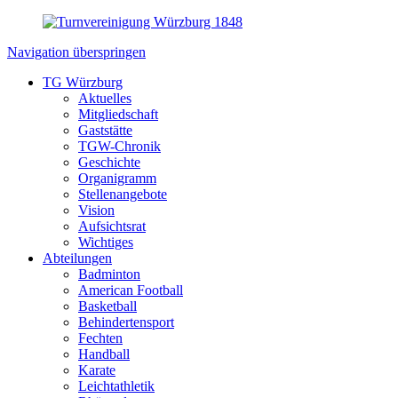
Navigation überspringen
TG Würzburg
Aktuelles
Mitgliedschaft
Gaststätte
TGW-Chronik
Geschichte
Organigramm
Stellenangebote
Vision
Aufsichtsrat
Wichtiges
Abteilungen
Badminton
American Football
Basketball
Behindertensport
Fechten
Handball
Karate
Leichtathletik