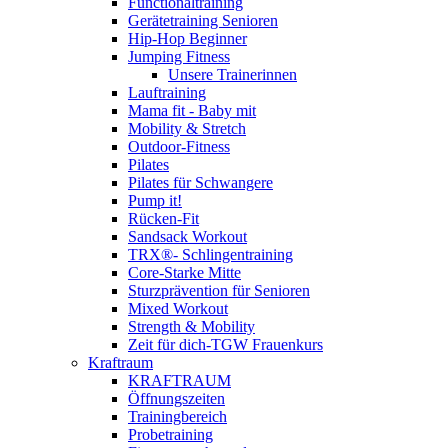
Functionaltraining
Gerätetraining Senioren
Hip-Hop Beginner
Jumping Fitness
Unsere Trainerinnen
Lauftraining
Mama fit - Baby mit
Mobility & Stretch
Outdoor-Fitness
Pilates
Pilates für Schwangere
Pump it!
Rücken-Fit
Sandsack Workout
TRX®- Schlingentraining
Core-Starke Mitte
Sturzprävention für Senioren
Mixed Workout
Strength & Mobility
Zeit für dich-TGW Frauenkurs
Kraftraum
KRAFTRAUM
Öffnungszeiten
Trainingbereich
Probetraining