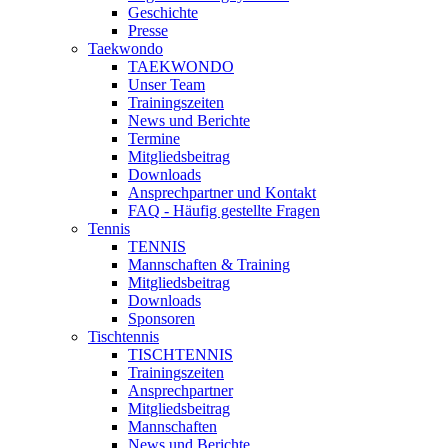
Geschichte
Presse
Taekwondo
TAEKWONDO
Unser Team
Trainingszeiten
News und Berichte
Termine
Mitgliedsbeitrag
Downloads
Ansprechpartner und Kontakt
FAQ - Häufig gestellte Fragen
Tennis
TENNIS
Mannschaften & Training
Mitgliedsbeitrag
Downloads
Sponsoren
Tischtennis
TISCHTENNIS
Trainingszeiten
Ansprechpartner
Mitgliedsbeitrag
Mannschaften
News und Berichte