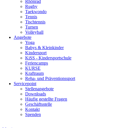
Rhönrad
Rugby
Taekwondo
Tennis
Tischtennis
Turnen
Volleyball
Angebote
Yoga
Babys & Kleinkinder
Kindersport
KiSS - Kindersportschule
Feriencamps
KURSE
Kraftraum
Reha- und Präventionssport
Servicepoint
Stellenangebote
Downloads
Häufig gestellte Fragen
Geschäftsstelle
Kontakt
Spenden