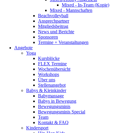
Mixed - In-Team (Kopie)
Mixed - Mannschaften
Beachvolleyball
Ansprechpartner
Mitgliedsbeitrag
News und Berichte
Sponsoren
Termine + Veranstaltungen
Angebote
Yoga
Kursblöcke
FLEX Termine
Wochenübersicht
Workshops
Über uns
Stellenangebot
Babys & Kleinkinder
Babymassage
Babys in Bewegung
Bewegungsminis
Bewegungsminis Special
Team
Kontakt & FAQ
Kindersport