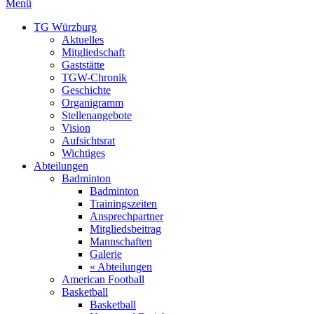
Menü
TG Würzburg
Aktuelles
Mitgliedschaft
Gaststätte
TGW-Chronik
Geschichte
Organigramm
Stellenangebote
Vision
Aufsichtsrat
Wichtiges
Abteilungen
Badminton
Badminton
Trainingszeiten
Ansprechpartner
Mitgliedsbeitrag
Mannschaften
Galerie
« Abteilungen
American Football
Basketball
Basketball