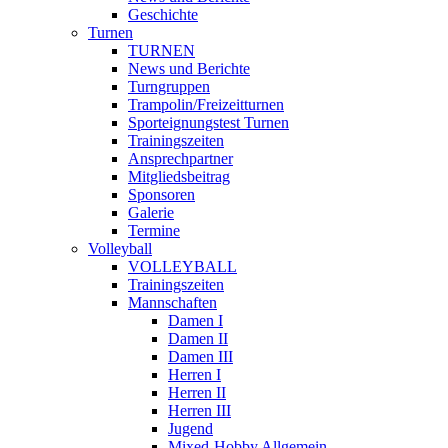
Geschichte
Turnen
TURNEN
News und Berichte
Turngruppen
Trampolin/Freizeitturnen
Sporteignungstest Turnen
Trainingszeiten
Ansprechpartner
Mitgliedsbeitrag
Sponsoren
Galerie
Termine
Volleyball
VOLLEYBALL
Trainingszeiten
Mannschaften
Damen I
Damen II
Damen III
Herren I
Herren II
Herren III
Jugend
Mixed-Hobby Allgemein