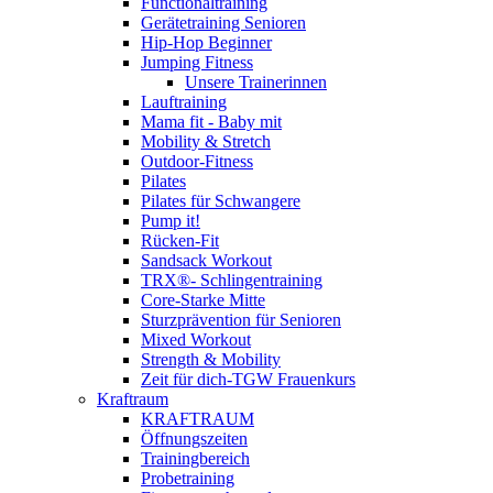
Functionaltraining
Gerätetraining Senioren
Hip-Hop Beginner
Jumping Fitness
Unsere Trainerinnen
Lauftraining
Mama fit - Baby mit
Mobility & Stretch
Outdoor-Fitness
Pilates
Pilates für Schwangere
Pump it!
Rücken-Fit
Sandsack Workout
TRX®- Schlingentraining
Core-Starke Mitte
Sturzprävention für Senioren
Mixed Workout
Strength & Mobility
Zeit für dich-TGW Frauenkurs
Kraftraum
KRAFTRAUM
Öffnungszeiten
Trainingbereich
Probetraining