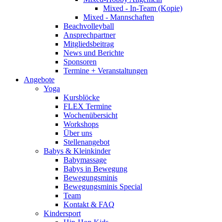
Mixed - In-Team (Kopie)
Mixed - Mannschaften
Beachvolleyball
Ansprechpartner
Mitgliedsbeitrag
News und Berichte
Sponsoren
Termine + Veranstaltungen
Angebote
Yoga
Kursblöcke
FLEX Termine
Wochenübersicht
Workshops
Über uns
Stellenangebot
Babys & Kleinkinder
Babymassage
Babys in Bewegung
Bewegungsminis
Bewegungsminis Special
Team
Kontakt & FAQ
Kindersport