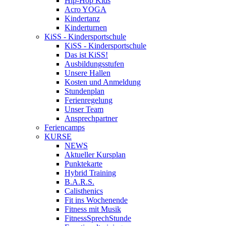
Hip-Hop Kids
Acro YOGA
Kindertanz
Kinderturnen
KiSS - Kindersportschule
KiSS - Kindersportschule
Das ist KiSS!
Ausbildungsstufen
Unsere Hallen
Kosten und Anmeldung
Stundenplan
Ferienregelung
Unser Team
Ansprechpartner
Feriencamps
KURSE
NEWS
Aktueller Kursplan
Punktekarte
Hybrid Training
B.A.R.S.
Calisthenics
Fit ins Wochenende
Fitness mit Musik
FitnessSprechStunde