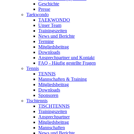
Geschichte
Presse
Taekwondo
TAEKWONDO
Unser Team
Trainingszeiten
News und Berichte
Termine
Mitgliedsbeitrag
Downloads
Ansprechpartner und Kontakt
FAQ - Häufig gestellte Fragen
Tennis
TENNIS
Mannschaften & Training
Mitgliedsbeitrag
Downloads
Sponsoren
Tischtennis
TISCHTENNIS
Trainingszeiten
Ansprechpartner
Mitgliedsbeitrag
Mannschaften
News und Berichte