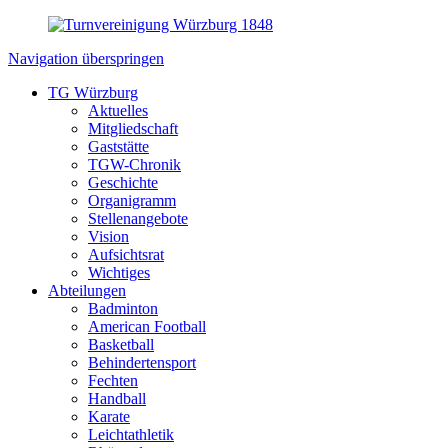
Navigation überspringen
TG Würzburg
Aktuelles
Mitgliedschaft
Gaststätte
TGW-Chronik
Geschichte
Organigramm
Stellenangebote
Vision
Aufsichtsrat
Wichtiges
Abteilungen
Badminton
American Football
Basketball
Behindertensport
Fechten
Handball
Karate
Leichtathletik