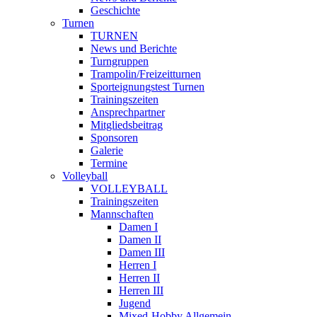
Geschichte
Turnen
TURNEN
News und Berichte
Turngruppen
Trampolin/Freizeitturnen
Sporteignungstest Turnen
Trainingszeiten
Ansprechpartner
Mitgliedsbeitrag
Sponsoren
Galerie
Termine
Volleyball
VOLLEYBALL
Trainingszeiten
Mannschaften
Damen I
Damen II
Damen III
Herren I
Herren II
Herren III
Jugend
Mixed-Hobby Allgemein