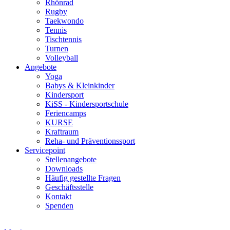
Rhönrad
Rugby
Taekwondo
Tennis
Tischtennis
Turnen
Volleyball
Angebote
Yoga
Babys & Kleinkinder
Kindersport
KiSS - Kindersportschule
Feriencamps
KURSE
Kraftraum
Reha- und Präventionssport
Servicepoint
Stellenangebote
Downloads
Häufig gestellte Fragen
Geschäftsstelle
Kontakt
Spenden