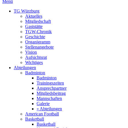
Menü
TG Würzburg
Aktuelles
Mitgliedschaft
Gaststätte
TGW-Chronik
Geschichte
Organigramm
Stellenangebote
Vision
Aufsichtsrat
Wichtiges
Abteilungen
Badminton
Badminton
Trainingszeiten
Ansprechpartner
Mitgliedsbeitrag
Mannschaften
Galerie
« Abteilungen
American Football
Basketball
Basketball