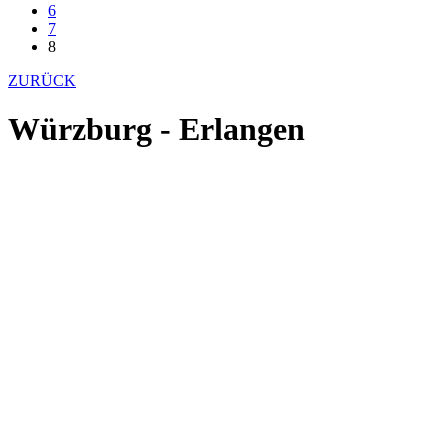
6
7
8
ZURÜCK
Würzburg - Erlangen