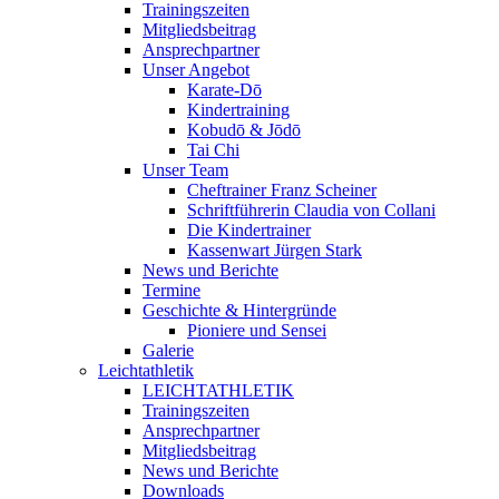
Trainingszeiten
Mitgliedsbeitrag
Ansprechpartner
Unser Angebot
Karate-Dō
Kindertraining
Kobudō & Jōdō
Tai Chi
Unser Team
Cheftrainer Franz Scheiner
Schriftführerin Claudia von Collani
Die Kindertrainer
Kassenwart Jürgen Stark
News und Berichte
Termine
Geschichte & Hintergründe
Pioniere und Sensei
Galerie
Leichtathletik
LEICHTATHLETIK
Trainingszeiten
Ansprechpartner
Mitgliedsbeitrag
News und Berichte
Downloads