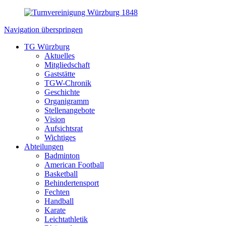
Navigation überspringen
TG Würzburg
Aktuelles
Mitgliedschaft
Gaststätte
TGW-Chronik
Geschichte
Organigramm
Stellenangebote
Vision
Aufsichtsrat
Wichtiges
Abteilungen
Badminton
American Football
Basketball
Behindertensport
Fechten
Handball
Karate
Leichtathletik