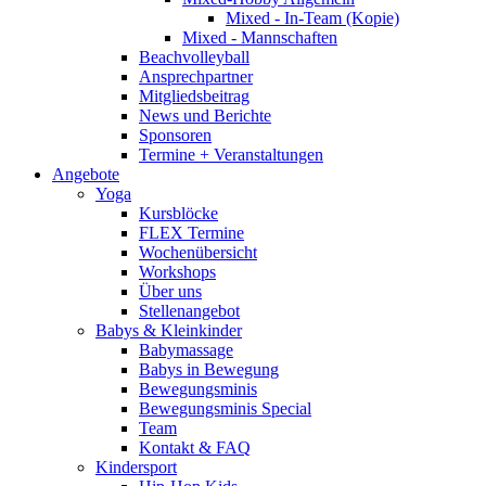
Mixed - In-Team (Kopie)
Mixed - Mannschaften
Beachvolleyball
Ansprechpartner
Mitgliedsbeitrag
News und Berichte
Sponsoren
Termine + Veranstaltungen
Angebote
Yoga
Kursblöcke
FLEX Termine
Wochenübersicht
Workshops
Über uns
Stellenangebot
Babys & Kleinkinder
Babymassage
Babys in Bewegung
Bewegungsminis
Bewegungsminis Special
Team
Kontakt & FAQ
Kindersport