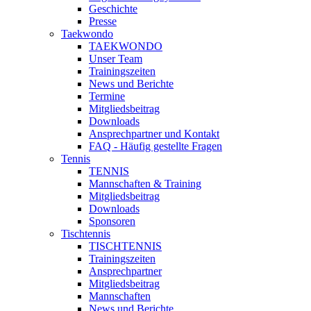
Geschichte
Presse
Taekwondo
TAEKWONDO
Unser Team
Trainingszeiten
News und Berichte
Termine
Mitgliedsbeitrag
Downloads
Ansprechpartner und Kontakt
FAQ - Häufig gestellte Fragen
Tennis
TENNIS
Mannschaften & Training
Mitgliedsbeitrag
Downloads
Sponsoren
Tischtennis
TISCHTENNIS
Trainingszeiten
Ansprechpartner
Mitgliedsbeitrag
Mannschaften
News und Berichte