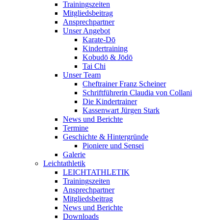
Trainingszeiten
Mitgliedsbeitrag
Ansprechpartner
Unser Angebot
Karate-Dō
Kindertraining
Kobudō & Jōdō
Tai Chi
Unser Team
Cheftrainer Franz Scheiner
Schriftführerin Claudia von Collani
Die Kindertrainer
Kassenwart Jürgen Stark
News und Berichte
Termine
Geschichte & Hintergründe
Pioniere und Sensei
Galerie
Leichtathletik
LEICHTATHLETIK
Trainingszeiten
Ansprechpartner
Mitgliedsbeitrag
News und Berichte
Downloads