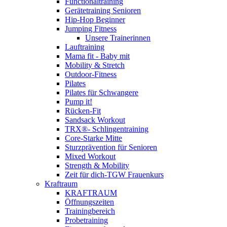
Functionaltraining
Gerätetraining Senioren
Hip-Hop Beginner
Jumping Fitness
Unsere Trainerinnen
Lauftraining
Mama fit - Baby mit
Mobility & Stretch
Outdoor-Fitness
Pilates
Pilates für Schwangere
Pump it!
Rücken-Fit
Sandsack Workout
TRX®- Schlingentraining
Core-Starke Mitte
Sturzprävention für Senioren
Mixed Workout
Strength & Mobility
Zeit für dich-TGW Frauenkurs
Kraftraum
KRAFTRAUM
Öffnungszeiten
Trainingbereich
Probetraining