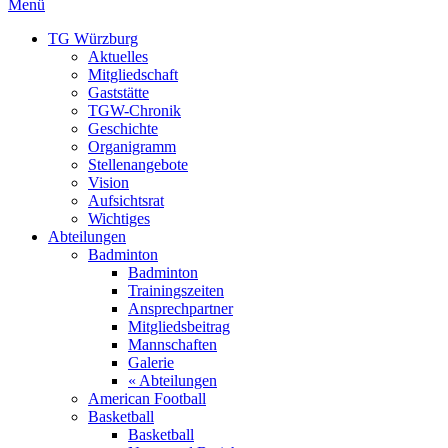
Menü
TG Würzburg
Aktuelles
Mitgliedschaft
Gaststätte
TGW-Chronik
Geschichte
Organigramm
Stellenangebote
Vision
Aufsichtsrat
Wichtiges
Abteilungen
Badminton
Badminton
Trainingszeiten
Ansprechpartner
Mitgliedsbeitrag
Mannschaften
Galerie
« Abteilungen
American Football
Basketball
Basketball