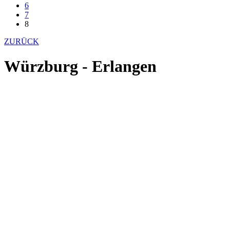
6
7
8
ZURÜCK
Würzburg - Erlangen