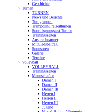
Geschichte
Turnen
TURNEN
News und Berichte
Turngruppen
Trampolin/Freizeitturnen
Sporteignungstest Turnen
Trainingszeiten
Ansprechpartner
Mitgliedsbeitrag
Sponsoren
Galerie
Termine
Volleyball
VOLLEYBALL
Trainingszeiten
Mannschaften
Damen I
Damen II
Damen III
Herren I
Herren II
Herren III
Jugend
Mixed-Hobby Allgemein