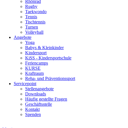
Rhönrad
Rugby
Taekwondo
Tennis
Tischtennis
Turnen
Volleyball
Angebote
Yoga
Babys & Kleinkinder
Kindersport
KiSS - Kindersportschule
Feriencamps
KURSE
Kraftraum
Reha- und Präventionssport
Servicepoint
Stellenangebote
Downloads
Häufig gestellte Fragen
Geschäftsstelle
Kontakt
Spenden