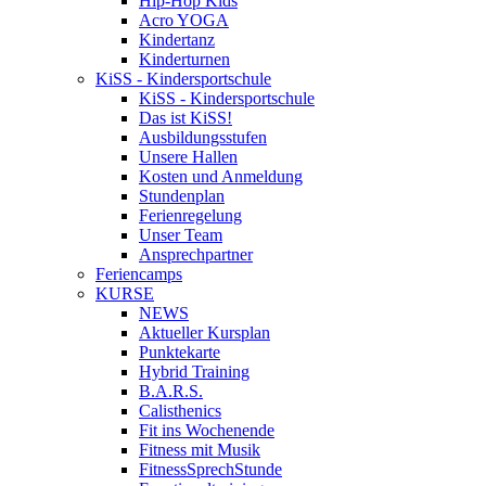
Hip-Hop Kids
Acro YOGA
Kindertanz
Kinderturnen
KiSS - Kindersportschule
KiSS - Kindersportschule
Das ist KiSS!
Ausbildungsstufen
Unsere Hallen
Kosten und Anmeldung
Stundenplan
Ferienregelung
Unser Team
Ansprechpartner
Feriencamps
KURSE
NEWS
Aktueller Kursplan
Punktekarte
Hybrid Training
B.A.R.S.
Calisthenics
Fit ins Wochenende
Fitness mit Musik
FitnessSprechStunde