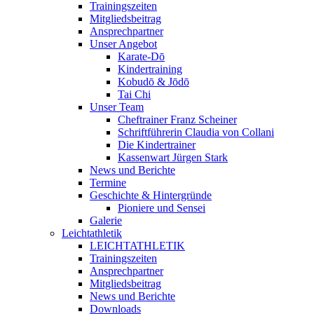
Trainingszeiten
Mitgliedsbeitrag
Ansprechpartner
Unser Angebot
Karate-Dō
Kindertraining
Kobudō & Jōdō
Tai Chi
Unser Team
Cheftrainer Franz Scheiner
Schriftführerin Claudia von Collani
Die Kindertrainer
Kassenwart Jürgen Stark
News und Berichte
Termine
Geschichte & Hintergründe
Pioniere und Sensei
Galerie
Leichtathletik
LEICHTATHLETIK
Trainingszeiten
Ansprechpartner
Mitgliedsbeitrag
News und Berichte
Downloads