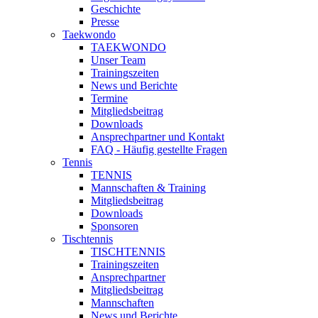
Geschichte
Presse
Taekwondo
TAEKWONDO
Unser Team
Trainingszeiten
News und Berichte
Termine
Mitgliedsbeitrag
Downloads
Ansprechpartner und Kontakt
FAQ - Häufig gestellte Fragen
Tennis
TENNIS
Mannschaften & Training
Mitgliedsbeitrag
Downloads
Sponsoren
Tischtennis
TISCHTENNIS
Trainingszeiten
Ansprechpartner
Mitgliedsbeitrag
Mannschaften
News und Berichte