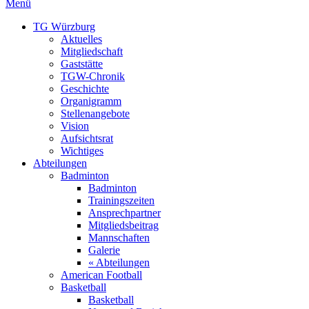
Menü
TG Würzburg
Aktuelles
Mitgliedschaft
Gaststätte
TGW-Chronik
Geschichte
Organigramm
Stellenangebote
Vision
Aufsichtsrat
Wichtiges
Abteilungen
Badminton
Badminton
Trainingszeiten
Ansprechpartner
Mitgliedsbeitrag
Mannschaften
Galerie
« Abteilungen
American Football
Basketball
Basketball