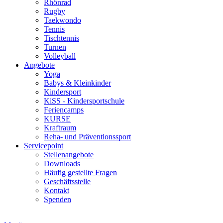
Rhönrad
Rugby
Taekwondo
Tennis
Tischtennis
Turnen
Volleyball
Angebote
Yoga
Babys & Kleinkinder
Kindersport
KiSS - Kindersportschule
Feriencamps
KURSE
Kraftraum
Reha- und Präventionssport
Servicepoint
Stellenangebote
Downloads
Häufig gestellte Fragen
Geschäftsstelle
Kontakt
Spenden