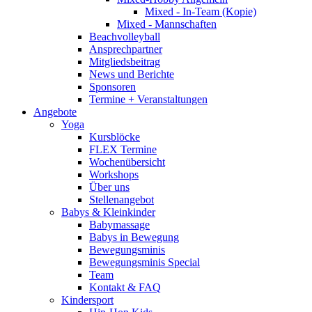
Mixed - In-Team (Kopie)
Mixed - Mannschaften
Beachvolleyball
Ansprechpartner
Mitgliedsbeitrag
News und Berichte
Sponsoren
Termine + Veranstaltungen
Angebote
Yoga
Kursblöcke
FLEX Termine
Wochenübersicht
Workshops
Über uns
Stellenangebot
Babys & Kleinkinder
Babymassage
Babys in Bewegung
Bewegungsminis
Bewegungsminis Special
Team
Kontakt & FAQ
Kindersport