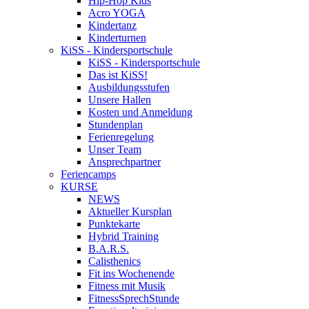
Hip-Hop Kids
Acro YOGA
Kindertanz
Kinderturnen
KiSS - Kindersportschule
KiSS - Kindersportschule
Das ist KiSS!
Ausbildungsstufen
Unsere Hallen
Kosten und Anmeldung
Stundenplan
Ferienregelung
Unser Team
Ansprechpartner
Feriencamps
KURSE
NEWS
Aktueller Kursplan
Punktekarte
Hybrid Training
B.A.R.S.
Calisthenics
Fit ins Wochenende
Fitness mit Musik
FitnessSprechStunde