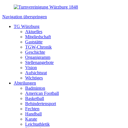
Navigation überspringen
TG Würzburg
Aktuelles
Mitgliedschaft
Gaststätte
TGW-Chronik
Geschichte
Organigramm
Stellenangebote
Vision
Aufsichtsrat
Wichtiges
Abteilungen
Badminton
American Football
Basketball
Behindertensport
Fechten
Handball
Karate
Leichtathletik