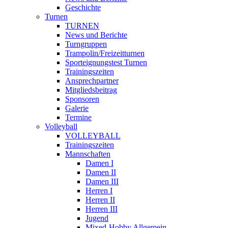
Geschichte
Turnen
TURNEN
News und Berichte
Turngruppen
Trampolin/Freizeitturnen
Sporteignungstest Turnen
Trainingszeiten
Ansprechpartner
Mitgliedsbeitrag
Sponsoren
Galerie
Termine
Volleyball
VOLLEYBALL
Trainingszeiten
Mannschaften
Damen I
Damen II
Damen III
Herren I
Herren II
Herren III
Jugend
Mixed-Hobby Allgemein