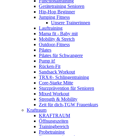
Functionaltraining
Gerätetraining Senioren
Hip-Hop Beginner
Jumping Fitness
Unsere Trainerinnen
Lauftraining
Mama fit - Baby mit
Mobility & Stretch
Outdoor-Fitness
Pilates
Pilates für Schwangere
Pump it!
Rücken-Fit
Sandsack Workout
TRX®- Schlingentraining
Core-Starke Mitte
Sturzprävention für Senioren
Mixed Workout
Strength & Mobility
Zeit für dich-TGW Frauenkurs
Kraftraum
KRAFTRAUM
Öffnungszeiten
Trainingbereich
Probetraining