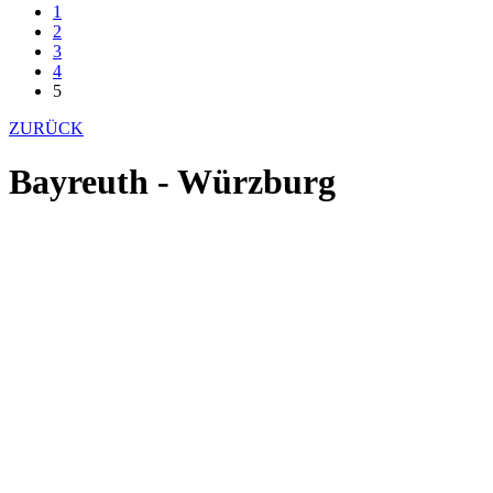
1
2
3
4
5
ZURÜCK
Bayreuth - Würzburg