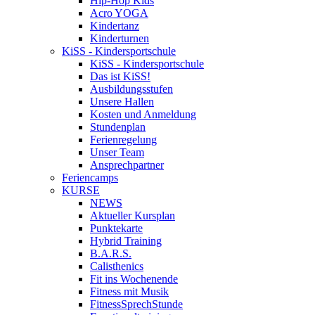
Hip-Hop Kids
Acro YOGA
Kindertanz
Kinderturnen
KiSS - Kindersportschule
KiSS - Kindersportschule
Das ist KiSS!
Ausbildungsstufen
Unsere Hallen
Kosten und Anmeldung
Stundenplan
Ferienregelung
Unser Team
Ansprechpartner
Feriencamps
KURSE
NEWS
Aktueller Kursplan
Punktekarte
Hybrid Training
B.A.R.S.
Calisthenics
Fit ins Wochenende
Fitness mit Musik
FitnessSprechStunde