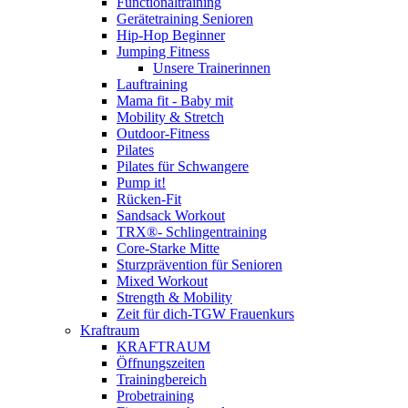
Functionaltraining
Gerätetraining Senioren
Hip-Hop Beginner
Jumping Fitness
Unsere Trainerinnen
Lauftraining
Mama fit - Baby mit
Mobility & Stretch
Outdoor-Fitness
Pilates
Pilates für Schwangere
Pump it!
Rücken-Fit
Sandsack Workout
TRX®- Schlingentraining
Core-Starke Mitte
Sturzprävention für Senioren
Mixed Workout
Strength & Mobility
Zeit für dich-TGW Frauenkurs
Kraftraum
KRAFTRAUM
Öffnungszeiten
Trainingbereich
Probetraining