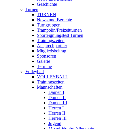
Geschichte
Turnen
TURNEN
News und Berichte
Turngruppen
Trampolin/Freizeitturnen
Sporteignungstest Turnen
Trainingszeiten
Ansprechpartner
Mitgliedsbeitrag
Sponsoren
Galerie
Termine
Volleyball
VOLLEYBALL
Trainingszeiten
Mannschaften
Damen I
Damen II
Damen III
Herren I
Herren II
Herren III
Jugend
Mixed-Hobby Allgemein