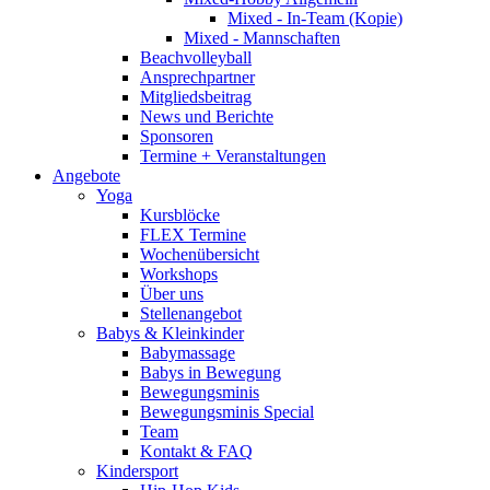
Mixed - In-Team (Kopie)
Mixed - Mannschaften
Beachvolleyball
Ansprechpartner
Mitgliedsbeitrag
News und Berichte
Sponsoren
Termine + Veranstaltungen
Angebote
Yoga
Kursblöcke
FLEX Termine
Wochenübersicht
Workshops
Über uns
Stellenangebot
Babys & Kleinkinder
Babymassage
Babys in Bewegung
Bewegungsminis
Bewegungsminis Special
Team
Kontakt & FAQ
Kindersport