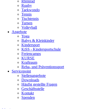
Rhönrad
Rugby
Taekwondo
Tennis
Tischtennis
Turnen
Volleyball
Angebote
Yoga
Babys & Kleinkinder
Kindersport
KiSS - Kindersportschule
Feriencamps
KURSE
Kraftraum
Reha- und Präventionssport
Servicepoint
Stellenangebote
Downloads
Häufig gestellte Fragen
Geschäftsstelle
Kontakt
Spenden