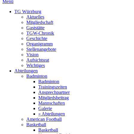
Menü
TG Würzburg
Aktuelles
Mitgliedschaft
Gaststätte
TGW-Chronik
Geschichte
Organigramm
Stellenangebote
Vision
Aufsichtsrat
Wichtiges
Abteilungen
Badminton
Badminton
Trainingszeiten
Ansprechpartner
Mitgliedsbeitrag
Mannschaften
Galerie
« Abteilungen
American Football
Basketball
Basketball