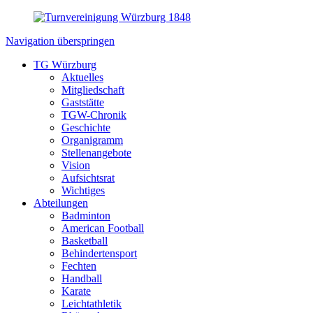
Navigation überspringen
TG Würzburg
Aktuelles
Mitgliedschaft
Gaststätte
TGW-Chronik
Geschichte
Organigramm
Stellenangebote
Vision
Aufsichtsrat
Wichtiges
Abteilungen
Badminton
American Football
Basketball
Behindertensport
Fechten
Handball
Karate
Leichtathletik