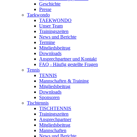
Geschichte
Presse
Taekwondo
TAEKWONDO
Unser Team
Trainingszeiten
News und Berichte
Termine
Mitgliedsbeitrag
Downloads
Ansprechpartner und Kontakt
FAQ - Häufig gestellte Fragen
Tennis
TENNIS
Mannschaften & Training
Mitgliedsbeitrag
Downloads
Sponsoren
Tischtennis
TISCHTENNIS
Trainingszeiten
Ansprechpartner
Mitgliedsbeitrag
Mannschaften
News und Berichte