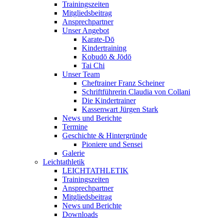
Trainingszeiten
Mitgliedsbeitrag
Ansprechpartner
Unser Angebot
Karate-Dō
Kindertraining
Kobudō & Jōdō
Tai Chi
Unser Team
Cheftrainer Franz Scheiner
Schriftführerin Claudia von Collani
Die Kindertrainer
Kassenwart Jürgen Stark
News und Berichte
Termine
Geschichte & Hintergründe
Pioniere und Sensei
Galerie
Leichtathletik
LEICHTATHLETIK
Trainingszeiten
Ansprechpartner
Mitgliedsbeitrag
News und Berichte
Downloads