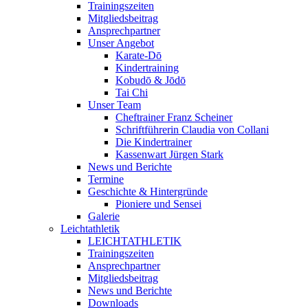
Trainingszeiten
Mitgliedsbeitrag
Ansprechpartner
Unser Angebot
Karate-Dō
Kindertraining
Kobudō & Jōdō
Tai Chi
Unser Team
Cheftrainer Franz Scheiner
Schriftführerin Claudia von Collani
Die Kindertrainer
Kassenwart Jürgen Stark
News und Berichte
Termine
Geschichte & Hintergründe
Pioniere und Sensei
Galerie
Leichtathletik
LEICHTATHLETIK
Trainingszeiten
Ansprechpartner
Mitgliedsbeitrag
News und Berichte
Downloads