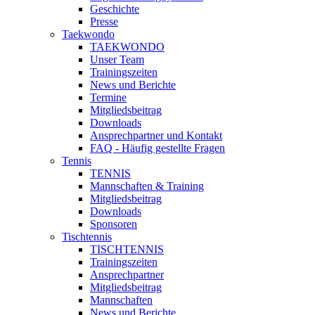
Geschichte
Presse
Taekwondo
TAEKWONDO
Unser Team
Trainingszeiten
News und Berichte
Termine
Mitgliedsbeitrag
Downloads
Ansprechpartner und Kontakt
FAQ - Häufig gestellte Fragen
Tennis
TENNIS
Mannschaften & Training
Mitgliedsbeitrag
Downloads
Sponsoren
Tischtennis
TISCHTENNIS
Trainingszeiten
Ansprechpartner
Mitgliedsbeitrag
Mannschaften
News und Berichte