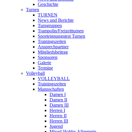
Geschichte
Turnen
TURNEN
News und Berichte
Turngruppen
Trampolin/Freizeitturnen
Sporteignungstest Turnen
Trainingszeiten
Ansprechpartner
Mitgliedsbeitrag
Sponsoren
Galerie
Termine
Volleyball
VOLLEYBALL
Trainingszeiten
Mannschaften
Damen I
Damen II
Damen III
Herren I
Herren II
Herren III
Jugend
Mixed-Hobby Allgemein