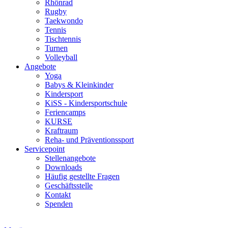
Rhönrad
Rugby
Taekwondo
Tennis
Tischtennis
Turnen
Volleyball
Angebote
Yoga
Babys & Kleinkinder
Kindersport
KiSS - Kindersportschule
Feriencamps
KURSE
Kraftraum
Reha- und Präventionssport
Servicepoint
Stellenangebote
Downloads
Häufig gestellte Fragen
Geschäftsstelle
Kontakt
Spenden