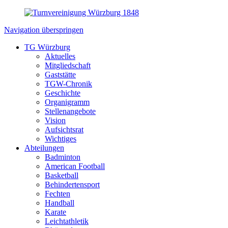
Navigation überspringen
TG Würzburg
Aktuelles
Mitgliedschaft
Gaststätte
TGW-Chronik
Geschichte
Organigramm
Stellenangebote
Vision
Aufsichtsrat
Wichtiges
Abteilungen
Badminton
American Football
Basketball
Behindertensport
Fechten
Handball
Karate
Leichtathletik