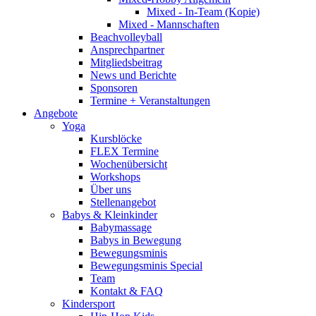
Mixed - In-Team (Kopie)
Mixed - Mannschaften
Beachvolleyball
Ansprechpartner
Mitgliedsbeitrag
News und Berichte
Sponsoren
Termine + Veranstaltungen
Angebote
Yoga
Kursblöcke
FLEX Termine
Wochenübersicht
Workshops
Über uns
Stellenangebot
Babys & Kleinkinder
Babymassage
Babys in Bewegung
Bewegungsminis
Bewegungsminis Special
Team
Kontakt & FAQ
Kindersport