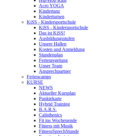
Hip-Hop Kids
Acro YOGA
Kindertanz
Kinderturnen
KiSS - Kindersportschule
KiSS - Kindersportschule
Das ist KiSS!
Ausbildungsstufen
Unsere Hallen
Kosten und Anmeldung
Stundenplan
Ferienregelung
Unser Team
Ansprechpartner
Feriencamps
KURSE
NEWS
Aktueller Kursplan
Punktekarte
Hybrid Training
B.A.R.S.
Calisthenics
Fit ins Wochenende
Fitness mit Musik
FitnessSprechStunde