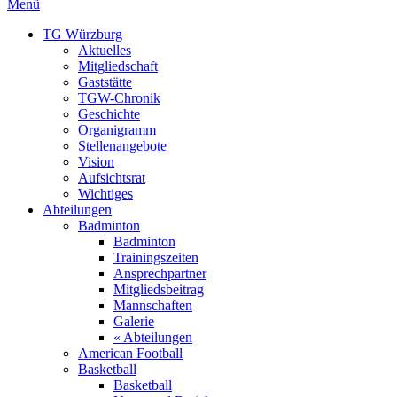
Menü
TG Würzburg
Aktuelles
Mitgliedschaft
Gaststätte
TGW-Chronik
Geschichte
Organigramm
Stellenangebote
Vision
Aufsichtsrat
Wichtiges
Abteilungen
Badminton
Badminton
Trainingszeiten
Ansprechpartner
Mitgliedsbeitrag
Mannschaften
Galerie
« Abteilungen
American Football
Basketball
Basketball