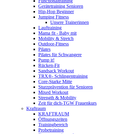
Functionaltraining
Gerätetraining Senioren
Hip-Hop Beginner
Jumping Fitness
Unsere Trainerinnen
Lauftraining
Mama fit - Baby mit
Mobility & Stretch
Outdoor-Fitness
Pilates
Pilates für Schwangere
Pump it!
Rücken-Fit
Sandsack Workout
TRX®- Schlingentraining
Core-Starke Mitte
Sturzprävention für Senioren
Mixed Workout
Strength & Mobility
Zeit für dich-TGW Frauenkurs
Kraftraum
KRAFTRAUM
Öffnungszeiten
Trainingbereich
Probetraining