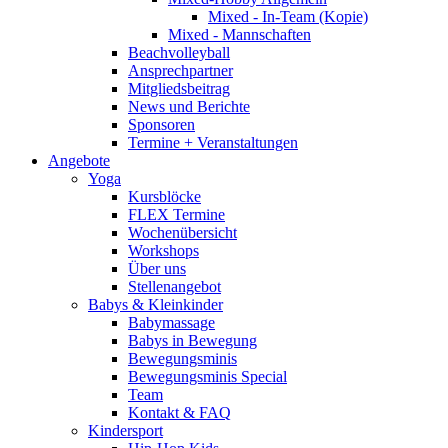
Mixed - In-Team (Kopie)
Mixed - Mannschaften
Beachvolleyball
Ansprechpartner
Mitgliedsbeitrag
News und Berichte
Sponsoren
Termine + Veranstaltungen
Angebote
Yoga
Kursblöcke
FLEX Termine
Wochenübersicht
Workshops
Über uns
Stellenangebot
Babys & Kleinkinder
Babymassage
Babys in Bewegung
Bewegungsminis
Bewegungsminis Special
Team
Kontakt & FAQ
Kindersport