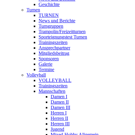
Geschichte
Turnen
TURNEN
News und Berichte
Turngruppen
Trampolin/Freizeitturnen
Sporteignungstest Turnen
Trainingszeiten
Ansprechpartner
Mitgliedsbeitrag
Sponsoren
Galerie
Termine
Volleyball
VOLLEYBALL
Trainingszeiten
Mannschaften
Damen I
Damen II
Damen III
Herren I
Herren II
Herren III
Jugend
Mixed-Hobby Allgemein