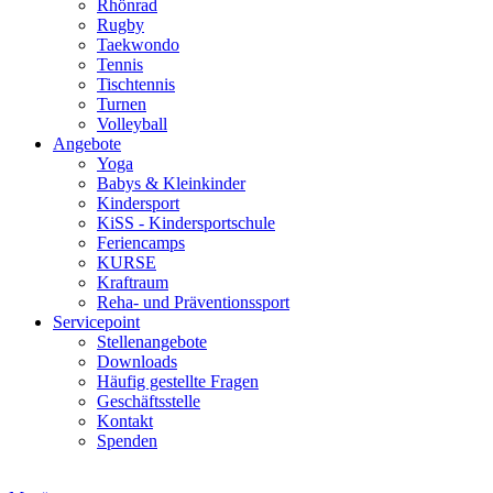
Rhönrad
Rugby
Taekwondo
Tennis
Tischtennis
Turnen
Volleyball
Angebote
Yoga
Babys & Kleinkinder
Kindersport
KiSS - Kindersportschule
Feriencamps
KURSE
Kraftraum
Reha- und Präventionssport
Servicepoint
Stellenangebote
Downloads
Häufig gestellte Fragen
Geschäftsstelle
Kontakt
Spenden