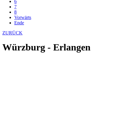
6
7
8
Vorwärts
Ende
ZURÜCK
Würzburg - Erlangen