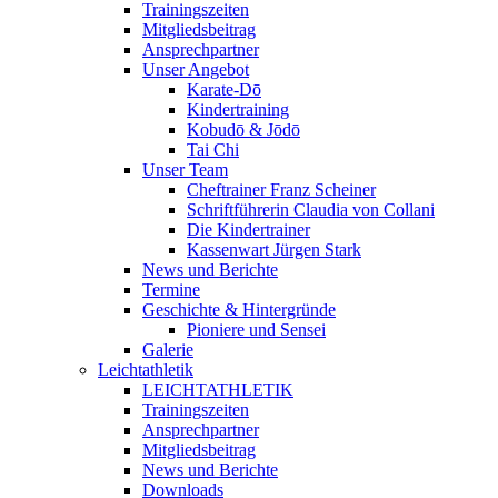
Trainingszeiten
Mitgliedsbeitrag
Ansprechpartner
Unser Angebot
Karate-Dō
Kindertraining
Kobudō & Jōdō
Tai Chi
Unser Team
Cheftrainer Franz Scheiner
Schriftführerin Claudia von Collani
Die Kindertrainer
Kassenwart Jürgen Stark
News und Berichte
Termine
Geschichte & Hintergründe
Pioniere und Sensei
Galerie
Leichtathletik
LEICHTATHLETIK
Trainingszeiten
Ansprechpartner
Mitgliedsbeitrag
News und Berichte
Downloads