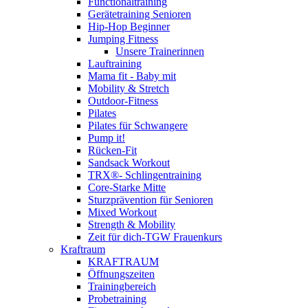
Functionaltraining
Gerätetraining Senioren
Hip-Hop Beginner
Jumping Fitness
Unsere Trainerinnen
Lauftraining
Mama fit - Baby mit
Mobility & Stretch
Outdoor-Fitness
Pilates
Pilates für Schwangere
Pump it!
Rücken-Fit
Sandsack Workout
TRX®- Schlingentraining
Core-Starke Mitte
Sturzprävention für Senioren
Mixed Workout
Strength & Mobility
Zeit für dich-TGW Frauenkurs
Kraftraum
KRAFTRAUM
Öffnungszeiten
Trainingbereich
Probetraining