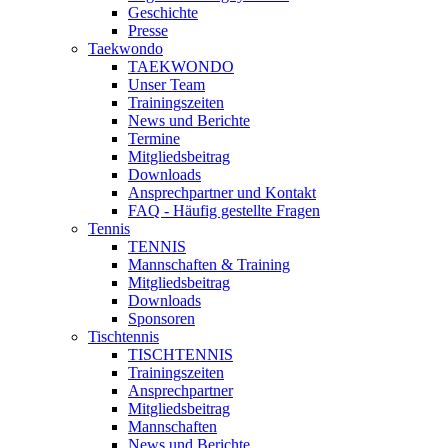
Geschichte
Presse
Taekwondo
TAEKWONDO
Unser Team
Trainingszeiten
News und Berichte
Termine
Mitgliedsbeitrag
Downloads
Ansprechpartner und Kontakt
FAQ - Häufig gestellte Fragen
Tennis
TENNIS
Mannschaften & Training
Mitgliedsbeitrag
Downloads
Sponsoren
Tischtennis
TISCHTENNIS
Trainingszeiten
Ansprechpartner
Mitgliedsbeitrag
Mannschaften
News und Berichte