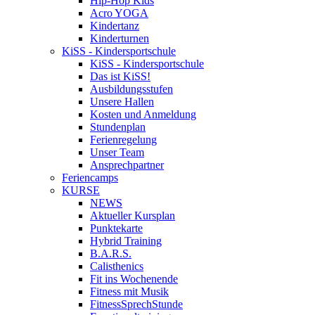
Hip-Hop Kids
Acro YOGA
Kindertanz
Kinderturnen
KiSS - Kindersportschule
KiSS - Kindersportschule
Das ist KiSS!
Ausbildungsstufen
Unsere Hallen
Kosten und Anmeldung
Stundenplan
Ferienregelung
Unser Team
Ansprechpartner
Feriencamps
KURSE
NEWS
Aktueller Kursplan
Punktekarte
Hybrid Training
B.A.R.S.
Calisthenics
Fit ins Wochenende
Fitness mit Musik
FitnessSprechStunde