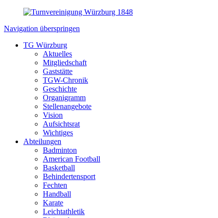
Navigation überspringen
TG Würzburg
Aktuelles
Mitgliedschaft
Gaststätte
TGW-Chronik
Geschichte
Organigramm
Stellenangebote
Vision
Aufsichtsrat
Wichtiges
Abteilungen
Badminton
American Football
Basketball
Behindertensport
Fechten
Handball
Karate
Leichtathletik