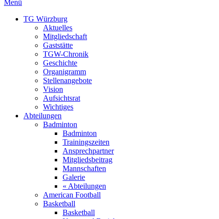
Menü
TG Würzburg
Aktuelles
Mitgliedschaft
Gaststätte
TGW-Chronik
Geschichte
Organigramm
Stellenangebote
Vision
Aufsichtsrat
Wichtiges
Abteilungen
Badminton
Badminton
Trainingszeiten
Ansprechpartner
Mitgliedsbeitrag
Mannschaften
Galerie
« Abteilungen
American Football
Basketball
Basketball