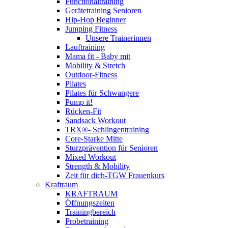
Functionaltraining
Gerätetraining Senioren
Hip-Hop Beginner
Jumping Fitness
Unsere Trainerinnen
Lauftraining
Mama fit - Baby mit
Mobility & Stretch
Outdoor-Fitness
Pilates
Pilates für Schwangere
Pump it!
Rücken-Fit
Sandsack Workout
TRX®- Schlingentraining
Core-Starke Mitte
Sturzprävention für Senioren
Mixed Workout
Strength & Mobility
Zeit für dich-TGW Frauenkurs
Kraftraum
KRAFTRAUM
Öffnungszeiten
Trainingbereich
Probetraining