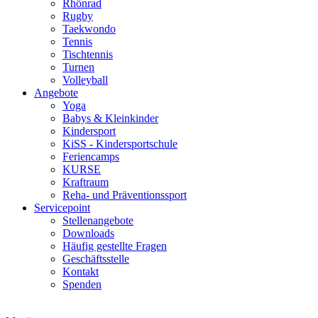
Rhönrad
Rugby
Taekwondo
Tennis
Tischtennis
Turnen
Volleyball
Angebote
Yoga
Babys & Kleinkinder
Kindersport
KiSS - Kindersportschule
Feriencamps
KURSE
Kraftraum
Reha- und Präventionssport
Servicepoint
Stellenangebote
Downloads
Häufig gestellte Fragen
Geschäftsstelle
Kontakt
Spenden