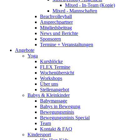
Mixed - In-Team (Kopie)
Mixed - Mannschaften
Beachvolleyball
Ansprechpartner
Mitgliedsbeitrag
News und Berichte
Sponsoren
Termine + Veranstaltungen
Angebote
Yoga
Kursblöcke
FLEX Termine
Wochenübersicht
Workshops
Über uns
Stellenangebot
Babys & Kleinkinder
Babymassage
Babys in Bewegung
Bewegungsminis
Bewegungsminis Special
Team
Kontakt & FAQ
Kindersport