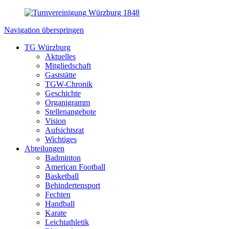
Navigation überspringen
TG Würzburg
Aktuelles
Mitgliedschaft
Gaststätte
TGW-Chronik
Geschichte
Organigramm
Stellenangebote
Vision
Aufsichtsrat
Wichtiges
Abteilungen
Badminton
American Football
Basketball
Behindertensport
Fechten
Handball
Karate
Leichtathletik