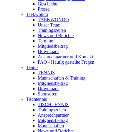
Geschichte
Presse
Taekwondo
TAEKWONDO
Unser Team
Trainingszeiten
News und Berichte
Termine
Mitgliedsbeitrag
Downloads
Ansprechpartner und Kontakt
FAQ - Häufig gestellte Fragen
Tennis
TENNIS
Mannschaften & Training
Mitgliedsbeitrag
Downloads
Sponsoren
Tischtennis
TISCHTENNIS
Trainingszeiten
Ansprechpartner
Mitgliedsbeitrag
Mannschaften
News und Berichte