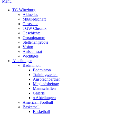
Menü
TG Würzburg
Aktuelles
Mitgliedschaft
Gaststätte
TGW-Chronik
Geschichte
Organigramm
Stellenangebote
Vision
Aufsichtsrat
Wichtiges
Abteilungen
Badminton
Badminton
Trainingszeiten
Ansprechpartner
Mitgliedsbeitrag
Mannschaften
Galerie
« Abteilungen
American Football
Basketball
Basketball