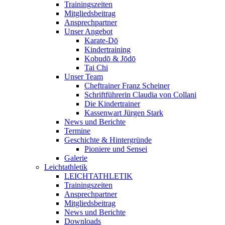
Trainingszeiten
Mitgliedsbeitrag
Ansprechpartner
Unser Angebot
Karate-Dō
Kindertraining
Kobudō & Jōdō
Tai Chi
Unser Team
Cheftrainer Franz Scheiner
Schriftführerin Claudia von Collani
Die Kindertrainer
Kassenwart Jürgen Stark
News und Berichte
Termine
Geschichte & Hintergründe
Pioniere und Sensei
Galerie
Leichtathletik
LEICHTATHLETIK
Trainingszeiten
Ansprechpartner
Mitgliedsbeitrag
News und Berichte
Downloads