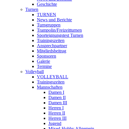
Geschichte
Turnen
TURNEN
News und Berichte
Turngruppen
Trampolin/Freizeitturnen
Sporteignungstest Turnen
Trainingszeiten
Ansprechpartner
Mitgliedsbeitrag
Sponsoren
Galerie
Termine
Volleyball
VOLLEYBALL
Trainingszeiten
Mannschaften
Damen I
Damen II
Damen III
Herren I
Herren II
Herren III
Jugend
Mixed-Hobby Allgemein