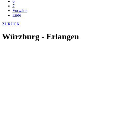
6
7
Vorwärts
Ende
ZURÜCK
Würzburg - Erlangen