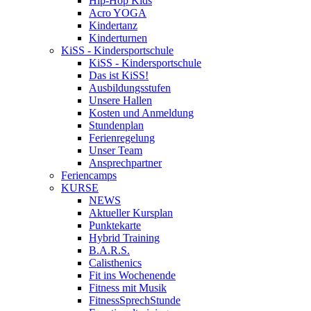
Hip-Hop Kids
Acro YOGA
Kindertanz
Kinderturnen
KiSS - Kindersportschule
KiSS - Kindersportschule
Das ist KiSS!
Ausbildungsstufen
Unsere Hallen
Kosten und Anmeldung
Stundenplan
Ferienregelung
Unser Team
Ansprechpartner
Feriencamps
KURSE
NEWS
Aktueller Kursplan
Punktekarte
Hybrid Training
B.A.R.S.
Calisthenics
Fit ins Wochenende
Fitness mit Musik
FitnessSprechStunde