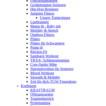
Functionaltraining
Gerätetraining Senioren
Hip-Hop Beginner
Jumping Fitness
Unsere Trainerinnen
Lauftraining
Mama fit - Baby mit
Mobility & Stretch
Outdoor-Fitness
Pilates
Pilates für Schwangere
Pump it!
Rücken-Fit
Sandsack Workout
TRX®- Schlingentraining
Core-Starke Mitte
Sturzprävention für Senioren
Mixed Workout
Strength & Mobility
Zeit für dich-TGW Frauenkurs
Kraftraum
KRAFTRAUM
Öffnungszeiten
Trainingbereich
Probetraining