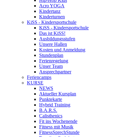
Hip-Hop Kids
Acro YOGA
Kindertanz
Kinderturnen
KiSS - Kindersportschule
KiSS - Kindersportschule
Das ist KiSS!
Ausbildungsstufen
Unsere Hallen
Kosten und Anmeldung
Stundenplan
Ferienregelung
Unser Team
Ansprechpartner
Feriencamps
KURSE
NEWS
Aktueller Kursplan
Punktekarte
Hybrid Training
B.A.R.S.
Calisthenics
Fit ins Wochenende
Fitness mit Musik
FitnessSprechStunde