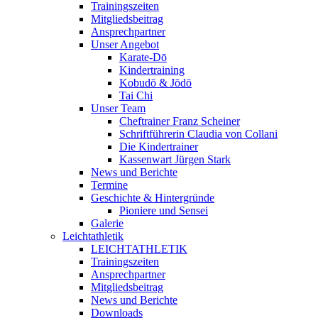
Trainingszeiten
Mitgliedsbeitrag
Ansprechpartner
Unser Angebot
Karate-Dō
Kindertraining
Kobudō & Jōdō
Tai Chi
Unser Team
Cheftrainer Franz Scheiner
Schriftführerin Claudia von Collani
Die Kindertrainer
Kassenwart Jürgen Stark
News und Berichte
Termine
Geschichte & Hintergründe
Pioniere und Sensei
Galerie
Leichtathletik
LEICHTATHLETIK
Trainingszeiten
Ansprechpartner
Mitgliedsbeitrag
News und Berichte
Downloads