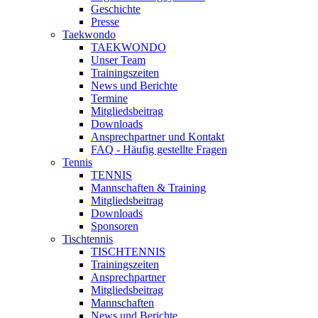
Geschichte
Presse
Taekwondo
TAEKWONDO
Unser Team
Trainingszeiten
News und Berichte
Termine
Mitgliedsbeitrag
Downloads
Ansprechpartner und Kontakt
FAQ - Häufig gestellte Fragen
Tennis
TENNIS
Mannschaften & Training
Mitgliedsbeitrag
Downloads
Sponsoren
Tischtennis
TISCHTENNIS
Trainingszeiten
Ansprechpartner
Mitgliedsbeitrag
Mannschaften
News und Berichte