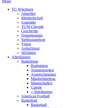
Menü
TG Würzburg
Aktuelles
Mitgliedschaft
Gaststätte
TGW-Chronik
Geschichte
Organigramm
Stellenangebote
Vision
Aufsichtsrat
Wichtiges
Abteilungen
Badminton
Badminton
Trainingszeiten
Ansprechpartner
Mitgliedsbeitrag
Mannschaften
Galerie
« Abteilungen
American Football
Basketball
Basketball