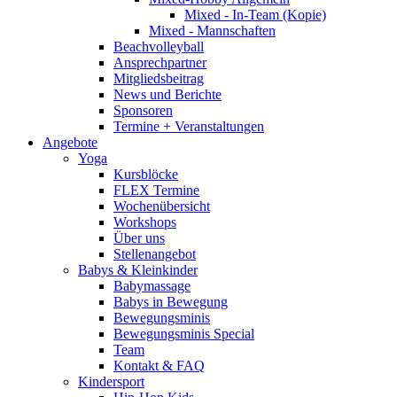
Mixed - In-Team (Kopie)
Mixed - Mannschaften
Beachvolleyball
Ansprechpartner
Mitgliedsbeitrag
News und Berichte
Sponsoren
Termine + Veranstaltungen
Angebote
Yoga
Kursblöcke
FLEX Termine
Wochenübersicht
Workshops
Über uns
Stellenangebot
Babys & Kleinkinder
Babymassage
Babys in Bewegung
Bewegungsminis
Bewegungsminis Special
Team
Kontakt & FAQ
Kindersport