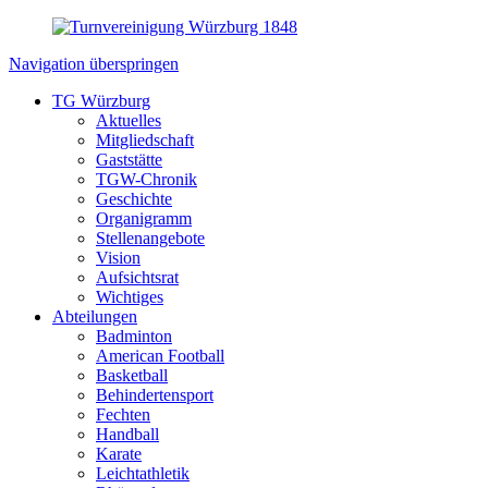
Navigation überspringen
TG Würzburg
Aktuelles
Mitgliedschaft
Gaststätte
TGW-Chronik
Geschichte
Organigramm
Stellenangebote
Vision
Aufsichtsrat
Wichtiges
Abteilungen
Badminton
American Football
Basketball
Behindertensport
Fechten
Handball
Karate
Leichtathletik