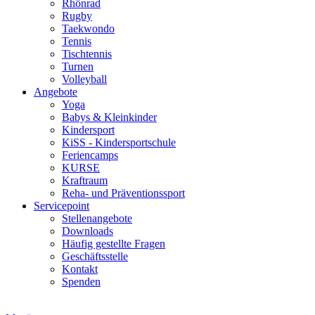
Rhönrad
Rugby
Taekwondo
Tennis
Tischtennis
Turnen
Volleyball
Angebote
Yoga
Babys & Kleinkinder
Kindersport
KiSS - Kindersportschule
Feriencamps
KURSE
Kraftraum
Reha- und Präventionssport
Servicepoint
Stellenangebote
Downloads
Häufig gestellte Fragen
Geschäftsstelle
Kontakt
Spenden