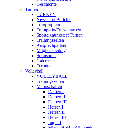
Geschichte
Turnen
TURNEN
News und Berichte
Turngruppen
Trampolin/Freizeitturnen
Sporteignungstest Turnen
Trainingszeiten
Ansprechpartner
Mitgliedsbeitrag
Sponsoren
Galerie
Termine
Volleyball
VOLLEYBALL
Trainingszeiten
Mannschaften
Damen I
Damen II
Damen III
Herren I
Herren II
Herren III
Jugend
Mixed-Hobby Allgemein