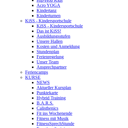
Hip-Hop Kids
Acro YOGA
Kindertanz
Kinderturnen
KiSS - Kindersportschule
KiSS - Kindersportschule
Das ist KiSS!
Ausbildungsstufen
Unsere Hallen
Kosten und Anmeldung
Stundenplan
Ferienregelung
Unser Team
Ansprechpartner
Feriencamps
KURSE
NEWS
Aktueller Kursplan
Punktekarte
Hybrid Training
B.A.R.S.
Calisthenics
Fit ins Wochenende
Fitness mit Musik
FitnessSprechStunde