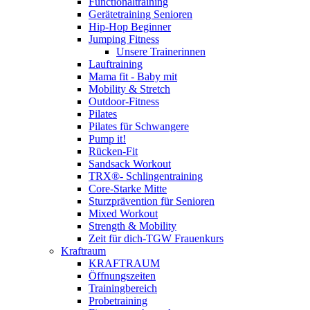
Functionaltraining
Gerätetraining Senioren
Hip-Hop Beginner
Jumping Fitness
Unsere Trainerinnen
Lauftraining
Mama fit - Baby mit
Mobility & Stretch
Outdoor-Fitness
Pilates
Pilates für Schwangere
Pump it!
Rücken-Fit
Sandsack Workout
TRX®- Schlingentraining
Core-Starke Mitte
Sturzprävention für Senioren
Mixed Workout
Strength & Mobility
Zeit für dich-TGW Frauenkurs
Kraftraum
KRAFTRAUM
Öffnungszeiten
Trainingbereich
Probetraining