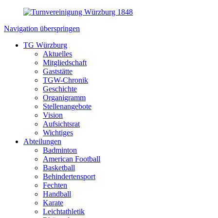
Navigation überspringen
TG Würzburg
Aktuelles
Mitgliedschaft
Gaststätte
TGW-Chronik
Geschichte
Organigramm
Stellenangebote
Vision
Aufsichtsrat
Wichtiges
Abteilungen
Badminton
American Football
Basketball
Behindertensport
Fechten
Handball
Karate
Leichtathletik