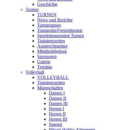
Geschichte
Turnen
TURNEN
News und Berichte
Turngruppen
Trampolin/Freizeitturnen
Sporteignungstest Turnen
Trainingszeiten
Ansprechpartner
Mitgliedsbeitrag
Sponsoren
Galerie
Termine
Volleyball
VOLLEYBALL
Trainingszeiten
Mannschaften
Damen I
Damen II
Damen III
Herren I
Herren II
Herren III
Jugend
Mixed-Hobby Allgemein