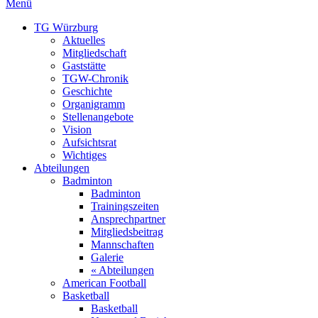
Menü
TG Würzburg
Aktuelles
Mitgliedschaft
Gaststätte
TGW-Chronik
Geschichte
Organigramm
Stellenangebote
Vision
Aufsichtsrat
Wichtiges
Abteilungen
Badminton
Badminton
Trainingszeiten
Ansprechpartner
Mitgliedsbeitrag
Mannschaften
Galerie
« Abteilungen
American Football
Basketball
Basketball