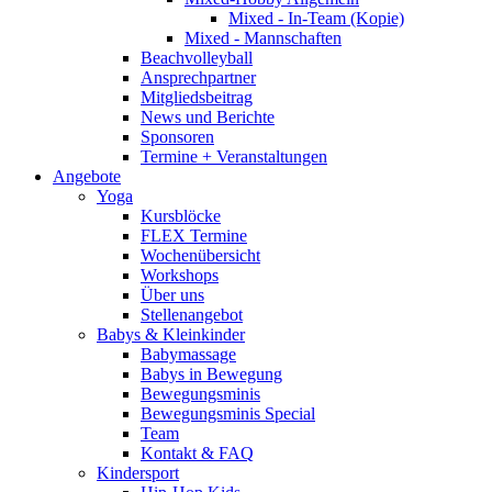
Mixed - In-Team (Kopie)
Mixed - Mannschaften
Beachvolleyball
Ansprechpartner
Mitgliedsbeitrag
News und Berichte
Sponsoren
Termine + Veranstaltungen
Angebote
Yoga
Kursblöcke
FLEX Termine
Wochenübersicht
Workshops
Über uns
Stellenangebot
Babys & Kleinkinder
Babymassage
Babys in Bewegung
Bewegungsminis
Bewegungsminis Special
Team
Kontakt & FAQ
Kindersport