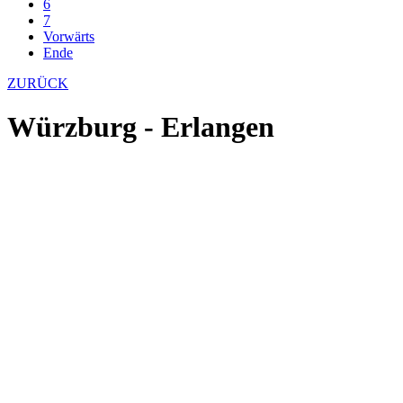
6
7
Vorwärts
Ende
ZURÜCK
Würzburg - Erlangen