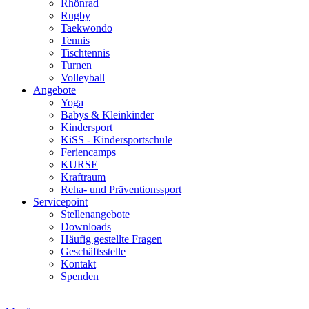
Rhönrad
Rugby
Taekwondo
Tennis
Tischtennis
Turnen
Volleyball
Angebote
Yoga
Babys & Kleinkinder
Kindersport
KiSS - Kindersportschule
Feriencamps
KURSE
Kraftraum
Reha- und Präventionssport
Servicepoint
Stellenangebote
Downloads
Häufig gestellte Fragen
Geschäftsstelle
Kontakt
Spenden