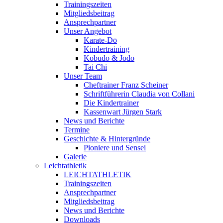
Trainingszeiten
Mitgliedsbeitrag
Ansprechpartner
Unser Angebot
Karate-Dō
Kindertraining
Kobudō & Jōdō
Tai Chi
Unser Team
Cheftrainer Franz Scheiner
Schriftführerin Claudia von Collani
Die Kindertrainer
Kassenwart Jürgen Stark
News und Berichte
Termine
Geschichte & Hintergründe
Pioniere und Sensei
Galerie
Leichtathletik
LEICHTATHLETIK
Trainingszeiten
Ansprechpartner
Mitgliedsbeitrag
News und Berichte
Downloads