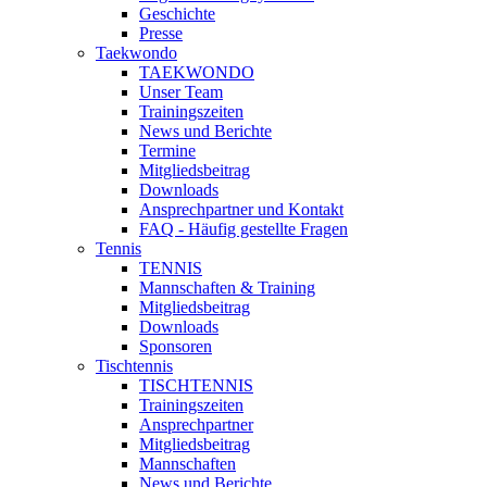
Geschichte
Presse
Taekwondo
TAEKWONDO
Unser Team
Trainingszeiten
News und Berichte
Termine
Mitgliedsbeitrag
Downloads
Ansprechpartner und Kontakt
FAQ - Häufig gestellte Fragen
Tennis
TENNIS
Mannschaften & Training
Mitgliedsbeitrag
Downloads
Sponsoren
Tischtennis
TISCHTENNIS
Trainingszeiten
Ansprechpartner
Mitgliedsbeitrag
Mannschaften
News und Berichte