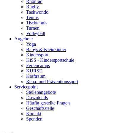
Rhönrad
Rugby
Taekwondo
Tennis
Tischtennis
Turnen
Volleyball
Angebote
Yoga
Babys & Kleinkinder
Kindersport
KiSS - Kindersportschule
Feriencamps
KURSE
Kraftraum
Reha- und Präventionssport
Servicepoint
Stellenangebote
Downloads
Häufig gestellte Fragen
Geschäftsstelle
Kontakt
Spenden