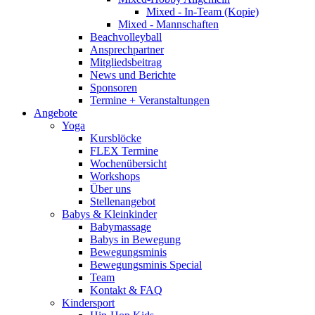
Mixed - In-Team (Kopie)
Mixed - Mannschaften
Beachvolleyball
Ansprechpartner
Mitgliedsbeitrag
News und Berichte
Sponsoren
Termine + Veranstaltungen
Angebote
Yoga
Kursblöcke
FLEX Termine
Wochenübersicht
Workshops
Über uns
Stellenangebot
Babys & Kleinkinder
Babymassage
Babys in Bewegung
Bewegungsminis
Bewegungsminis Special
Team
Kontakt & FAQ
Kindersport