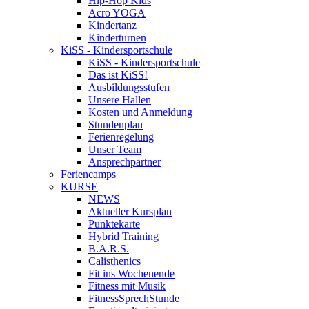
Hip-Hop Kids
Acro YOGA
Kindertanz
Kinderturnen
KiSS - Kindersportschule
KiSS - Kindersportschule
Das ist KiSS!
Ausbildungsstufen
Unsere Hallen
Kosten und Anmeldung
Stundenplan
Ferienregelung
Unser Team
Ansprechpartner
Feriencamps
KURSE
NEWS
Aktueller Kursplan
Punktekarte
Hybrid Training
B.A.R.S.
Calisthenics
Fit ins Wochenende
Fitness mit Musik
FitnessSprechStunde