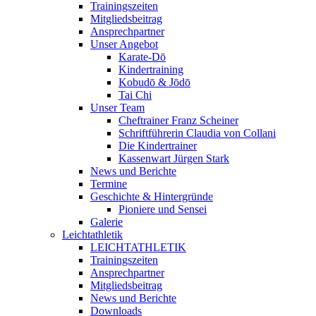
Trainingszeiten
Mitgliedsbeitrag
Ansprechpartner
Unser Angebot
Karate-Dō
Kindertraining
Kobudō & Jōdō
Tai Chi
Unser Team
Cheftrainer Franz Scheiner
Schriftführerin Claudia von Collani
Die Kindertrainer
Kassenwart Jürgen Stark
News und Berichte
Termine
Geschichte & Hintergründe
Pioniere und Sensei
Galerie
Leichtathletik
LEICHTATHLETIK
Trainingszeiten
Ansprechpartner
Mitgliedsbeitrag
News und Berichte
Downloads