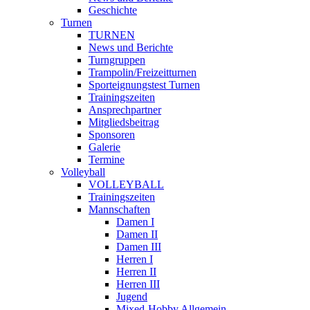
Geschichte
Turnen
TURNEN
News und Berichte
Turngruppen
Trampolin/Freizeitturnen
Sporteignungstest Turnen
Trainingszeiten
Ansprechpartner
Mitgliedsbeitrag
Sponsoren
Galerie
Termine
Volleyball
VOLLEYBALL
Trainingszeiten
Mannschaften
Damen I
Damen II
Damen III
Herren I
Herren II
Herren III
Jugend
Mixed-Hobby Allgemein