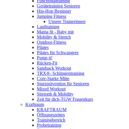
Functionaltraining
Gerätetraining Senioren
Hip-Hop Beginner
Jumping Fitness
Unsere Trainerinnen
Lauftraining
Mama fit - Baby mit
Mobility & Stretch
Outdoor-Fitness
Pilates
Pilates für Schwangere
Pump it!
Rücken-Fit
Sandsack Workout
TRX®- Schlingentraining
Core-Starke Mitte
Sturzprävention für Senioren
Mixed Workout
Strength & Mobility
Zeit für dich-TGW Frauenkurs
Kraftraum
KRAFTRAUM
Öffnungszeiten
Trainingbereich
Probetraining