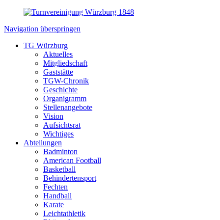
Navigation überspringen
TG Würzburg
Aktuelles
Mitgliedschaft
Gaststätte
TGW-Chronik
Geschichte
Organigramm
Stellenangebote
Vision
Aufsichtsrat
Wichtiges
Abteilungen
Badminton
American Football
Basketball
Behindertensport
Fechten
Handball
Karate
Leichtathletik