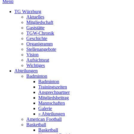
Menü
TG Würzburg
Aktuelles
Mitgliedschaft
Gaststätte
TGW-Chronik
Geschichte
Organigramm
Stellenangebote
Vision
Aufsichtsrat
Wichtiges
Abteilungen
Badminton
Badminton
Trainingszeiten
Ansprechpartner
Mitgliedsbeitrag
Mannschaften
Galerie
« Abteilungen
American Football
Basketball
Basketball