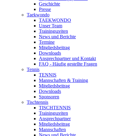
Geschichte
Presse
Taekwondo
TAEKWONDO
Unser Team
Trainingszeiten
News und Berichte
Termine
Mitgliedsbeitrag
Downloads
Ansprechpartner und Kontakt
FAQ - Häufig gestellte Fragen
Tennis
TENNIS
Mannschaften & Training
Mitgliedsbeitrag
Downloads
Sponsoren
Tischtennis
TISCHTENNIS
Trainingszeiten
Ansprechpartner
Mitgliedsbeitrag
Mannschaften
News und Berichte