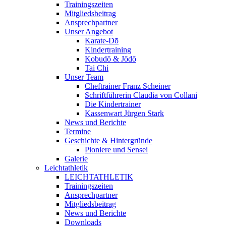
Trainingszeiten
Mitgliedsbeitrag
Ansprechpartner
Unser Angebot
Karate-Dō
Kindertraining
Kobudō & Jōdō
Tai Chi
Unser Team
Cheftrainer Franz Scheiner
Schriftführerin Claudia von Collani
Die Kindertrainer
Kassenwart Jürgen Stark
News und Berichte
Termine
Geschichte & Hintergründe
Pioniere und Sensei
Galerie
Leichtathletik
LEICHTATHLETIK
Trainingszeiten
Ansprechpartner
Mitgliedsbeitrag
News und Berichte
Downloads