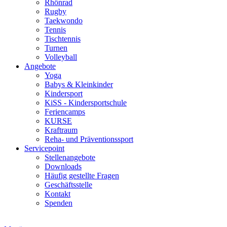
Rhönrad
Rugby
Taekwondo
Tennis
Tischtennis
Turnen
Volleyball
Angebote
Yoga
Babys & Kleinkinder
Kindersport
KiSS - Kindersportschule
Feriencamps
KURSE
Kraftraum
Reha- und Präventionssport
Servicepoint
Stellenangebote
Downloads
Häufig gestellte Fragen
Geschäftsstelle
Kontakt
Spenden