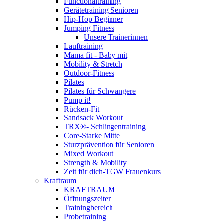
Functionaltraining
Gerätetraining Senioren
Hip-Hop Beginner
Jumping Fitness
Unsere Trainerinnen
Lauftraining
Mama fit - Baby mit
Mobility & Stretch
Outdoor-Fitness
Pilates
Pilates für Schwangere
Pump it!
Rücken-Fit
Sandsack Workout
TRX®- Schlingentraining
Core-Starke Mitte
Sturzprävention für Senioren
Mixed Workout
Strength & Mobility
Zeit für dich-TGW Frauenkurs
Kraftraum
KRAFTRAUM
Öffnungszeiten
Trainingbereich
Probetraining