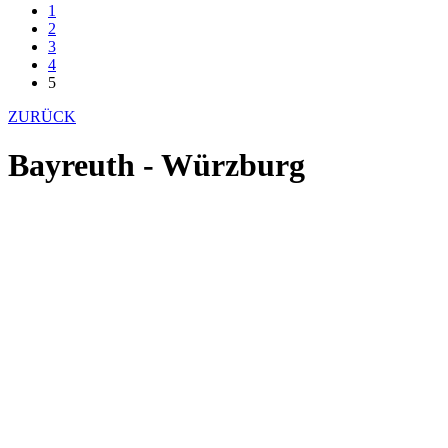
1
2
3
4
5
ZURÜCK
Bayreuth - Würzburg