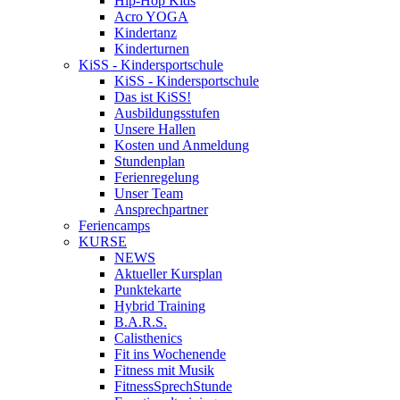
Hip-Hop Kids
Acro YOGA
Kindertanz
Kinderturnen
KiSS - Kindersportschule
KiSS - Kindersportschule
Das ist KiSS!
Ausbildungsstufen
Unsere Hallen
Kosten und Anmeldung
Stundenplan
Ferienregelung
Unser Team
Ansprechpartner
Feriencamps
KURSE
NEWS
Aktueller Kursplan
Punktekarte
Hybrid Training
B.A.R.S.
Calisthenics
Fit ins Wochenende
Fitness mit Musik
FitnessSprechStunde