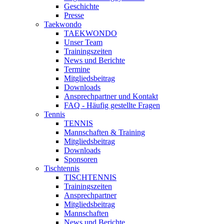
Geschichte
Presse
Taekwondo
TAEKWONDO
Unser Team
Trainingszeiten
News und Berichte
Termine
Mitgliedsbeitrag
Downloads
Ansprechpartner und Kontakt
FAQ - Häufig gestellte Fragen
Tennis
TENNIS
Mannschaften & Training
Mitgliedsbeitrag
Downloads
Sponsoren
Tischtennis
TISCHTENNIS
Trainingszeiten
Ansprechpartner
Mitgliedsbeitrag
Mannschaften
News und Berichte