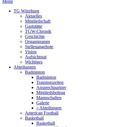
Menü
TG Würzburg
Aktuelles
Mitgliedschaft
Gaststätte
TGW-Chronik
Geschichte
Organigramm
Stellenangebote
Vision
Aufsichtsrat
Wichtiges
Abteilungen
Badminton
Badminton
Trainingszeiten
Ansprechpartner
Mitgliedsbeitrag
Mannschaften
Galerie
« Abteilungen
American Football
Basketball
Basketball