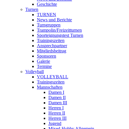
Geschichte
Turnen
TURNEN
News und Berichte
Turngruppen
Trampolin/Freizeitturnen
Sporteignungstest Turnen
Trainingszeiten
Ansprechpartner
Mitgliedsbeitrag
Sponsoren
Galerie
Termine
Volleyball
VOLLEYBALL
Trainingszeiten
Mannschaften
Damen I
Damen II
Damen III
Herren I
Herren II
Herren III
Jugend
Mixed-Hobby Allgemein