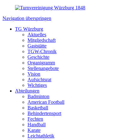
Navigation überspringen
TG Würzburg
Aktuelles
Mitgliedschaft
Gaststätte
TGW-Chronik
Geschichte
Organigramm
Stellenangebote
Vision
Aufsichtsrat
Wichtiges
Abteilungen
Badminton
American Football
Basketball
Behindertensport
Fechten
Handball
Karate
Leichtathletik