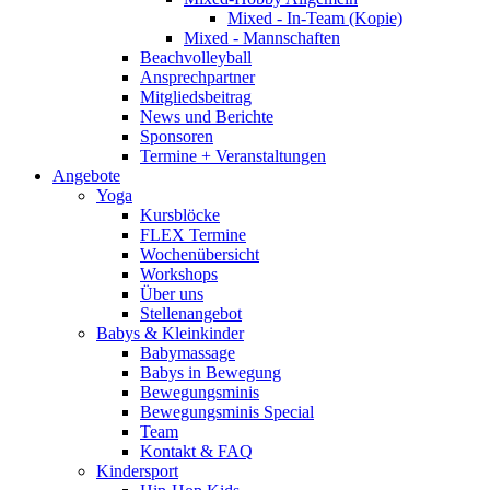
Mixed - In-Team (Kopie)
Mixed - Mannschaften
Beachvolleyball
Ansprechpartner
Mitgliedsbeitrag
News und Berichte
Sponsoren
Termine + Veranstaltungen
Angebote
Yoga
Kursblöcke
FLEX Termine
Wochenübersicht
Workshops
Über uns
Stellenangebot
Babys & Kleinkinder
Babymassage
Babys in Bewegung
Bewegungsminis
Bewegungsminis Special
Team
Kontakt & FAQ
Kindersport