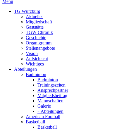
Menü
TG Würzburg
Aktuelles
Mitgliedschaft
Gaststätte
TGW-Chronik
Geschichte
Organigramm
Stellenangebote
Vision
Aufsichtsrat
Wichtiges
Abteilungen
Badminton
Badminton
Trainingszeiten
Ansprechpartner
Mitgliedsbeitrag
Mannschaften
Galerie
« Abteilungen
American Football
Basketball
Basketball