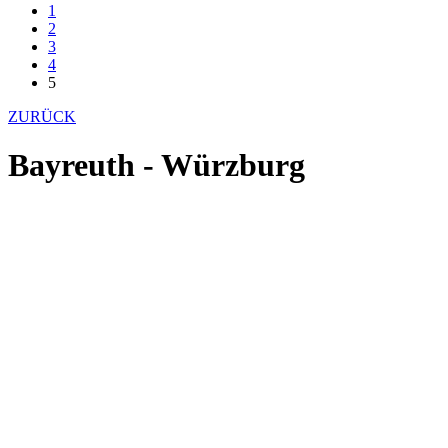
1
2
3
4
5
ZURÜCK
Bayreuth - Würzburg