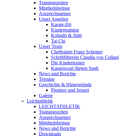
Trainingszeiten
Mitgliedsbeitrag
Ansprechpartner
Unser Angebot
Karate-Dō
Kindertraining
Kobudō & Jōdō
Tai Chi
Unser Team
Cheftrainer Franz Scheiner
Schriftführerin Claudia von Collani
Die Kindertrainer
Kassenwart Jürgen Stark
News und Berichte
Termine
Geschichte & Hintergründe
Pioniere und Sensei
Galerie
Leichtathletik
LEICHTATHLETIK
Trainingszeiten
Ansprechpartner
Mitgliedsbeitrag
News und Berichte
Downloads