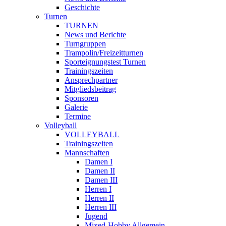
Geschichte
Turnen
TURNEN
News und Berichte
Turngruppen
Trampolin/Freizeitturnen
Sporteignungstest Turnen
Trainingszeiten
Ansprechpartner
Mitgliedsbeitrag
Sponsoren
Galerie
Termine
Volleyball
VOLLEYBALL
Trainingszeiten
Mannschaften
Damen I
Damen II
Damen III
Herren I
Herren II
Herren III
Jugend
Mixed-Hobby Allgemein