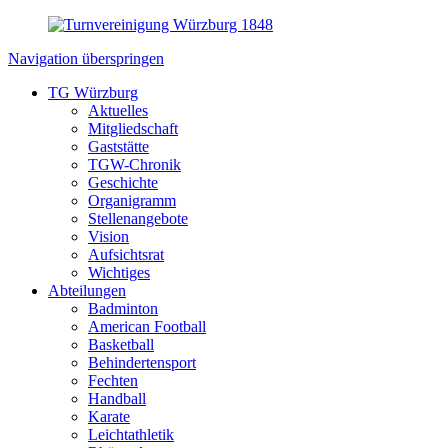
Navigation überspringen
TG Würzburg
Aktuelles
Mitgliedschaft
Gaststätte
TGW-Chronik
Geschichte
Organigramm
Stellenangebote
Vision
Aufsichtsrat
Wichtiges
Abteilungen
Badminton
American Football
Basketball
Behindertensport
Fechten
Handball
Karate
Leichtathletik