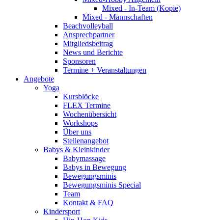
Mixed - In-Team (Kopie)
Mixed - Mannschaften
Beachvolleyball
Ansprechpartner
Mitgliedsbeitrag
News und Berichte
Sponsoren
Termine + Veranstaltungen
Angebote
Yoga
Kursblöcke
FLEX Termine
Wochenübersicht
Workshops
Über uns
Stellenangebot
Babys & Kleinkinder
Babymassage
Babys in Bewegung
Bewegungsminis
Bewegungsminis Special
Team
Kontakt & FAQ
Kindersport