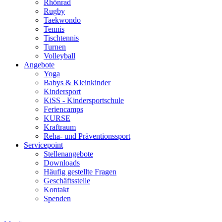
Rhönrad
Rugby
Taekwondo
Tennis
Tischtennis
Turnen
Volleyball
Angebote
Yoga
Babys & Kleinkinder
Kindersport
KiSS - Kindersportschule
Feriencamps
KURSE
Kraftraum
Reha- und Präventionssport
Servicepoint
Stellenangebote
Downloads
Häufig gestellte Fragen
Geschäftsstelle
Kontakt
Spenden