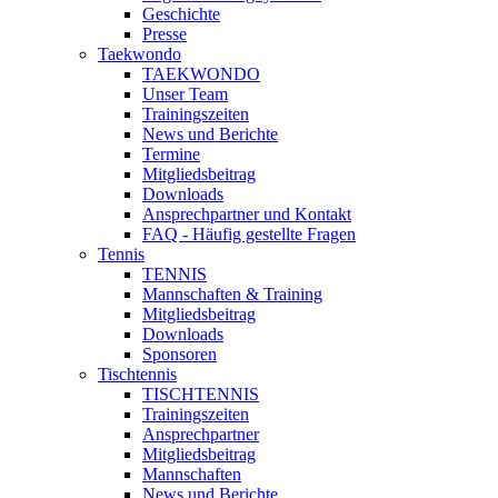
Geschichte
Presse
Taekwondo
TAEKWONDO
Unser Team
Trainingszeiten
News und Berichte
Termine
Mitgliedsbeitrag
Downloads
Ansprechpartner und Kontakt
FAQ - Häufig gestellte Fragen
Tennis
TENNIS
Mannschaften & Training
Mitgliedsbeitrag
Downloads
Sponsoren
Tischtennis
TISCHTENNIS
Trainingszeiten
Ansprechpartner
Mitgliedsbeitrag
Mannschaften
News und Berichte