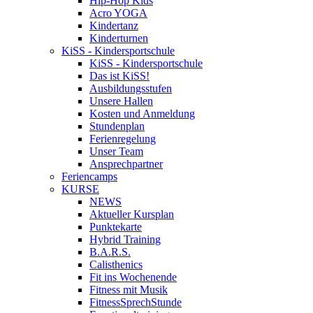
Hip-Hop Kids
Acro YOGA
Kindertanz
Kinderturnen
KiSS - Kindersportschule
KiSS - Kindersportschule
Das ist KiSS!
Ausbildungsstufen
Unsere Hallen
Kosten und Anmeldung
Stundenplan
Ferienregelung
Unser Team
Ansprechpartner
Feriencamps
KURSE
NEWS
Aktueller Kursplan
Punktekarte
Hybrid Training
B.A.R.S.
Calisthenics
Fit ins Wochenende
Fitness mit Musik
FitnessSprechStunde