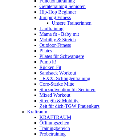
Functionaltraining
Gerätetraining Senioren
Hip-Hop Beginner
Jumping Fitness
Unsere Trainerinnen
Lauftraining
Mama fit - Baby mit
Mobility & Stretch
Outdoor-Fitness
Pilates
Pilates für Schwangere
Pump it!
Rücken-Fit
Sandsack Workout
TRX®- Schlingentraining
Core-Starke Mitte
Sturzprävention für Senioren
Mixed Workout
Strength & Mobility
Zeit für dich-TGW Frauenkurs
Kraftraum
KRAFTRAUM
Öffnungszeiten
Trainingbereich
Probetraining