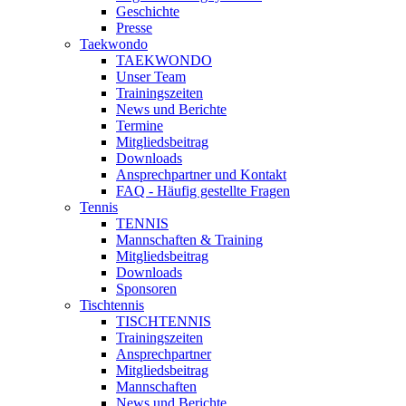
Geschichte
Presse
Taekwondo
TAEKWONDO
Unser Team
Trainingszeiten
News und Berichte
Termine
Mitgliedsbeitrag
Downloads
Ansprechpartner und Kontakt
FAQ - Häufig gestellte Fragen
Tennis
TENNIS
Mannschaften & Training
Mitgliedsbeitrag
Downloads
Sponsoren
Tischtennis
TISCHTENNIS
Trainingszeiten
Ansprechpartner
Mitgliedsbeitrag
Mannschaften
News und Berichte