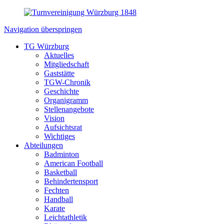
Navigation überspringen
TG Würzburg
Aktuelles
Mitgliedschaft
Gaststätte
TGW-Chronik
Geschichte
Organigramm
Stellenangebote
Vision
Aufsichtsrat
Wichtiges
Abteilungen
Badminton
American Football
Basketball
Behindertensport
Fechten
Handball
Karate
Leichtathletik