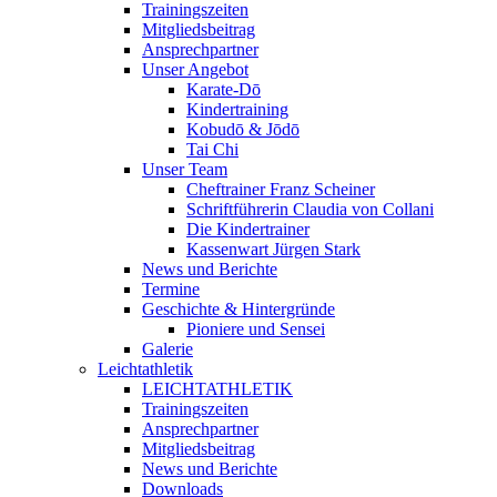
Trainingszeiten
Mitgliedsbeitrag
Ansprechpartner
Unser Angebot
Karate-Dō
Kindertraining
Kobudō & Jōdō
Tai Chi
Unser Team
Cheftrainer Franz Scheiner
Schriftführerin Claudia von Collani
Die Kindertrainer
Kassenwart Jürgen Stark
News und Berichte
Termine
Geschichte & Hintergründe
Pioniere und Sensei
Galerie
Leichtathletik
LEICHTATHLETIK
Trainingszeiten
Ansprechpartner
Mitgliedsbeitrag
News und Berichte
Downloads