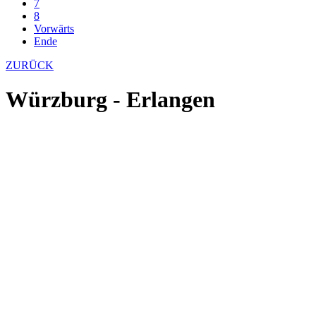
7
8
Vorwärts
Ende
ZURÜCK
Würzburg - Erlangen