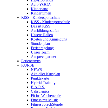
Hip-Hop Kids
Acro YOGA
Kindertanz
Kinderturnen
KiSS - Kindersportschule
KiSS - Kindersportschule
Das ist KiSS!
Ausbildungsstufen
Unsere Hallen
Kosten und Anmeldung
Stundenplan
Ferienregelung
Unser Team
Ansprechpartner
Feriencamps
KURSE
NEWS
Aktueller Kursplan
Punktekarte
Hybrid Training
B.A.R.S.
Calisthenics
Fit ins Wochenende
Fitness mit Musik
FitnessSprechStunde