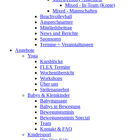
Mixed - In-Team (Kopie)
Mixed - Mannschaften
Beachvolleyball
Ansprechpartner
Mitgliedsbeitrag
News und Berichte
Sponsoren
Termine + Veranstaltungen
Angebote
Yoga
Kursblöcke
FLEX Termine
Wochenübersicht
Workshops
Über uns
Stellenangebot
Babys & Kleinkinder
Babymassage
Babys in Bewegung
Bewegungsminis
Bewegungsminis Special
Team
Kontakt & FAQ
Kindersport