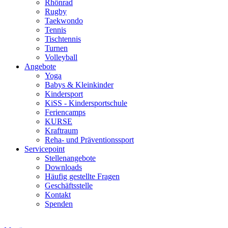
Rhönrad
Rugby
Taekwondo
Tennis
Tischtennis
Turnen
Volleyball
Angebote
Yoga
Babys & Kleinkinder
Kindersport
KiSS - Kindersportschule
Feriencamps
KURSE
Kraftraum
Reha- und Präventionssport
Servicepoint
Stellenangebote
Downloads
Häufig gestellte Fragen
Geschäftsstelle
Kontakt
Spenden