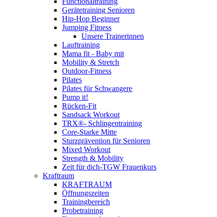
Functionaltraining
Gerätetraining Senioren
Hip-Hop Beginner
Jumping Fitness
Unsere Trainerinnen
Lauftraining
Mama fit - Baby mit
Mobility & Stretch
Outdoor-Fitness
Pilates
Pilates für Schwangere
Pump it!
Rücken-Fit
Sandsack Workout
TRX®- Schlingentraining
Core-Starke Mitte
Sturzprävention für Senioren
Mixed Workout
Strength & Mobility
Zeit für dich-TGW Frauenkurs
Kraftraum
KRAFTRAUM
Öffnungszeiten
Trainingbereich
Probetraining