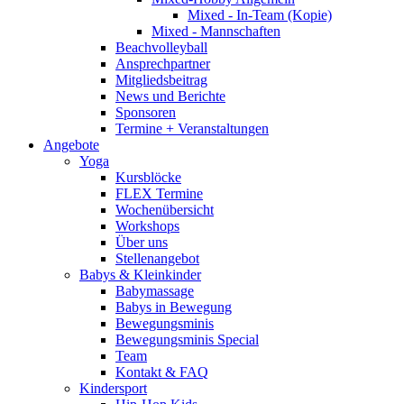
Mixed - In-Team (Kopie)
Mixed - Mannschaften
Beachvolleyball
Ansprechpartner
Mitgliedsbeitrag
News und Berichte
Sponsoren
Termine + Veranstaltungen
Angebote
Yoga
Kursblöcke
FLEX Termine
Wochenübersicht
Workshops
Über uns
Stellenangebot
Babys & Kleinkinder
Babymassage
Babys in Bewegung
Bewegungsminis
Bewegungsminis Special
Team
Kontakt & FAQ
Kindersport