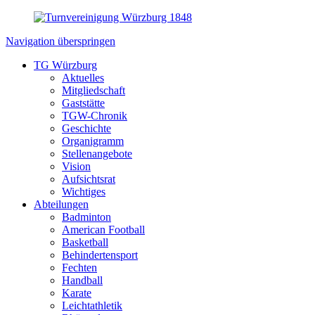
Navigation überspringen
TG Würzburg
Aktuelles
Mitgliedschaft
Gaststätte
TGW-Chronik
Geschichte
Organigramm
Stellenangebote
Vision
Aufsichtsrat
Wichtiges
Abteilungen
Badminton
American Football
Basketball
Behindertensport
Fechten
Handball
Karate
Leichtathletik