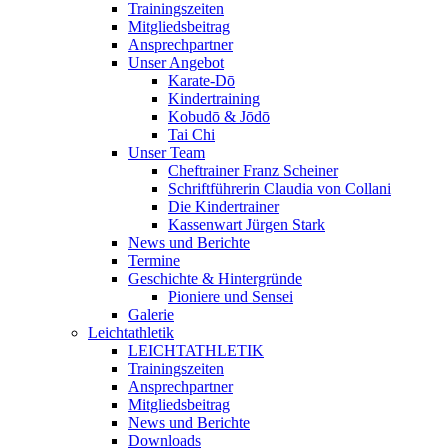
Trainingszeiten
Mitgliedsbeitrag
Ansprechpartner
Unser Angebot
Karate-Dō
Kindertraining
Kobudō & Jōdō
Tai Chi
Unser Team
Cheftrainer Franz Scheiner
Schriftführerin Claudia von Collani
Die Kindertrainer
Kassenwart Jürgen Stark
News und Berichte
Termine
Geschichte & Hintergründe
Pioniere und Sensei
Galerie
Leichtathletik
LEICHTATHLETIK
Trainingszeiten
Ansprechpartner
Mitgliedsbeitrag
News und Berichte
Downloads