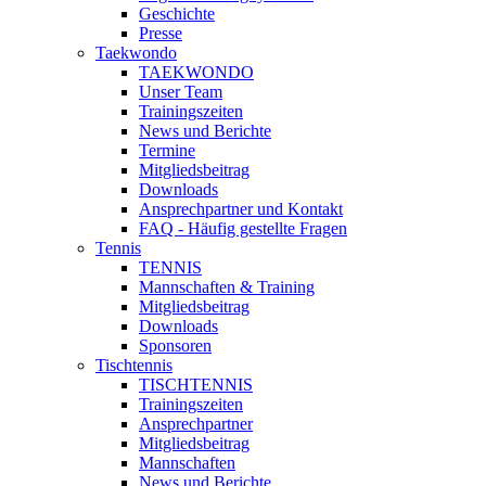
Geschichte
Presse
Taekwondo
TAEKWONDO
Unser Team
Trainingszeiten
News und Berichte
Termine
Mitgliedsbeitrag
Downloads
Ansprechpartner und Kontakt
FAQ - Häufig gestellte Fragen
Tennis
TENNIS
Mannschaften & Training
Mitgliedsbeitrag
Downloads
Sponsoren
Tischtennis
TISCHTENNIS
Trainingszeiten
Ansprechpartner
Mitgliedsbeitrag
Mannschaften
News und Berichte