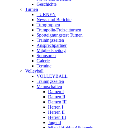
Geschichte
Turnen
TURNEN
News und Berichte
Turngruppen
Trampolin/Freizeitturnen
Sporteignungstest Turnen
Trainingszeiten
Ansprechpartner
Mitgliedsbeitrag
Sponsoren
Galerie
Termine
Volleyball
VOLLEYBALL
Trainingszeiten
Mannschaften
Damen I
Damen II
Damen III
Herren I
Herren II
Herren III
Jugend
Mixed-Hobby Allgemein