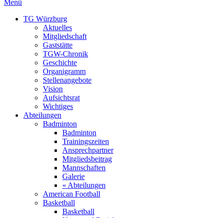
Menü
TG Würzburg
Aktuelles
Mitgliedschaft
Gaststätte
TGW-Chronik
Geschichte
Organigramm
Stellenangebote
Vision
Aufsichtsrat
Wichtiges
Abteilungen
Badminton
Badminton
Trainingszeiten
Ansprechpartner
Mitgliedsbeitrag
Mannschaften
Galerie
« Abteilungen
American Football
Basketball
Basketball