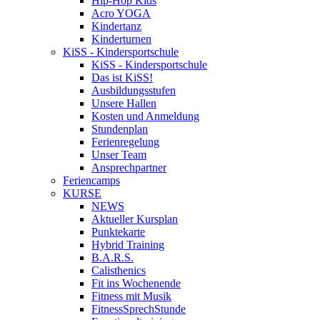
Hip-Hop Kids
Acro YOGA
Kindertanz
Kinderturnen
KiSS - Kindersportschule
KiSS - Kindersportschule
Das ist KiSS!
Ausbildungsstufen
Unsere Hallen
Kosten und Anmeldung
Stundenplan
Ferienregelung
Unser Team
Ansprechpartner
Feriencamps
KURSE
NEWS
Aktueller Kursplan
Punktekarte
Hybrid Training
B.A.R.S.
Calisthenics
Fit ins Wochenende
Fitness mit Musik
FitnessSprechStunde