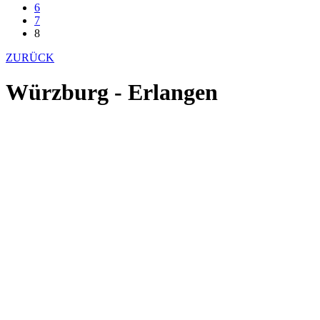
6
7
8
ZURÜCK
Würzburg - Erlangen