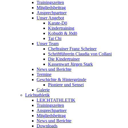
Trainingszeiten
Mitgliedsbeitrag
Ansprechpartner
Unser Angebot
Karate-Dō
Kindertraining
Kobudō & Jōdō
Tai Chi
Unser Team
Cheftrainer Franz Scheiner
Schriftführerin Claudia von Collani
Die Kindertrainer
Kassenwart Jürgen Stark
News und Berichte
Termine
Geschichte & Hintergründe
Pioniere und Sensei
Galerie
Leichtathletik
LEICHTATHLETIK
Trainingszeiten
Ansprechpartner
Mitgliedsbeitrag
News und Berichte
Downloads