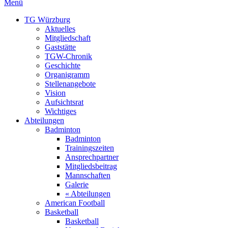
Menü
TG Würzburg
Aktuelles
Mitgliedschaft
Gaststätte
TGW-Chronik
Geschichte
Organigramm
Stellenangebote
Vision
Aufsichtsrat
Wichtiges
Abteilungen
Badminton
Badminton
Trainingszeiten
Ansprechpartner
Mitgliedsbeitrag
Mannschaften
Galerie
« Abteilungen
American Football
Basketball
Basketball