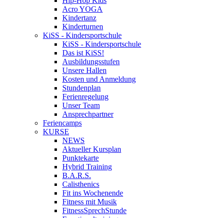
Hip-Hop Kids
Acro YOGA
Kindertanz
Kinderturnen
KiSS - Kindersportschule
KiSS - Kindersportschule
Das ist KiSS!
Ausbildungsstufen
Unsere Hallen
Kosten und Anmeldung
Stundenplan
Ferienregelung
Unser Team
Ansprechpartner
Feriencamps
KURSE
NEWS
Aktueller Kursplan
Punktekarte
Hybrid Training
B.A.R.S.
Calisthenics
Fit ins Wochenende
Fitness mit Musik
FitnessSprechStunde