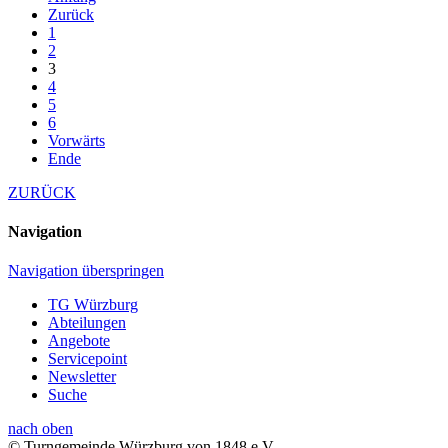
Zurück
1
2
3
4
5
6
Vorwärts
Ende
ZURÜCK
Navigation
Navigation überspringen
TG Würzburg
Abteilungen
Angebote
Servicepoint
Newsletter
Suche
nach oben
© Turngemeinde Würzburg von 1848 e.V.