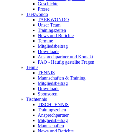
Geschichte
Presse
Taekwondo
TAEKWONDO
Unser Team
Trainingszeiten
News und Berichte
Termine
Mitgliedsbeitrag
Downloads
Ansprechpartner und Kontakt
FAQ - Häufig gestellte Fragen
Tennis
TENNIS
Mannschaften & Training
Mitgliedsbeitrag
Downloads
Sponsoren
Tischtennis
TISCHTENNIS
Trainingszeiten
Ansprechpartner
Mitgliedsbeitrag
Mannschaften
News und Berichte