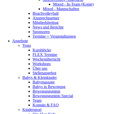
Mixed - In-Team (Kopie)
Mixed - Mannschaften
Beachvolleyball
Ansprechpartner
Mitgliedsbeitrag
News und Berichte
Sponsoren
Termine + Veranstaltungen
Angebote
Yoga
Kursblöcke
FLEX Termine
Wochenübersicht
Workshops
Über uns
Stellenangebot
Babys & Kleinkinder
Babymassage
Babys in Bewegung
Bewegungsminis
Bewegungsminis Special
Team
Kontakt & FAQ
Kindersport