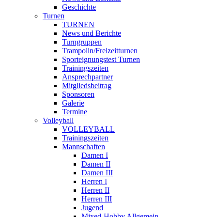
Geschichte
Turnen
TURNEN
News und Berichte
Turngruppen
Trampolin/Freizeitturnen
Sporteignungstest Turnen
Trainingszeiten
Ansprechpartner
Mitgliedsbeitrag
Sponsoren
Galerie
Termine
Volleyball
VOLLEYBALL
Trainingszeiten
Mannschaften
Damen I
Damen II
Damen III
Herren I
Herren II
Herren III
Jugend
Mixed-Hobby Allgemein