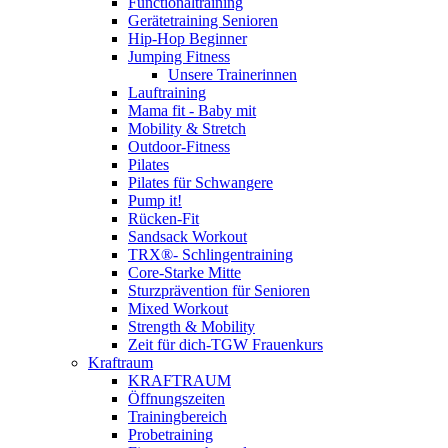
Functionaltraining
Gerätetraining Senioren
Hip-Hop Beginner
Jumping Fitness
Unsere Trainerinnen
Lauftraining
Mama fit - Baby mit
Mobility & Stretch
Outdoor-Fitness
Pilates
Pilates für Schwangere
Pump it!
Rücken-Fit
Sandsack Workout
TRX®- Schlingentraining
Core-Starke Mitte
Sturzprävention für Senioren
Mixed Workout
Strength & Mobility
Zeit für dich-TGW Frauenkurs
Kraftraum
KRAFTRAUM
Öffnungszeiten
Trainingbereich
Probetraining