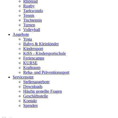
Rhönrad
Rugby
Taekwondo
Tennis
Tischtennis
Turnen
Volleyball
Angebote
Yoga
Babys & Kleinkinder
Kindersport
KiSS - Kindersportschule
Feriencamps
KURSE
Kraftraum
Reha- und Präventionssport
Servicepoint
Stellenangebote
Downloads
Häufig gestellte Fragen
Geschäftsstelle
Kontakt
Spenden