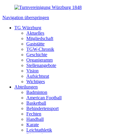
Navigation überspringen
TG Würzburg
Aktuelles
Mitgliedschaft
Gaststätte
TGW-Chronik
Geschichte
Organigramm
Stellenangebote
Vision
Aufsichtsrat
Wichtiges
Abteilungen
Badminton
American Football
Basketball
Behindertensport
Fechten
Handball
Karate
Leichtathletik