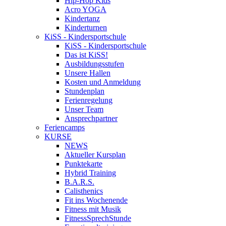
Hip-Hop Kids
Acro YOGA
Kindertanz
Kinderturnen
KiSS - Kindersportschule
KiSS - Kindersportschule
Das ist KiSS!
Ausbildungsstufen
Unsere Hallen
Kosten und Anmeldung
Stundenplan
Ferienregelung
Unser Team
Ansprechpartner
Feriencamps
KURSE
NEWS
Aktueller Kursplan
Punktekarte
Hybrid Training
B.A.R.S.
Calisthenics
Fit ins Wochenende
Fitness mit Musik
FitnessSprechStunde