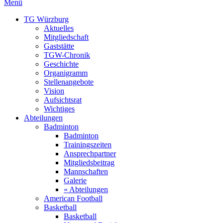
Menü
TG Würzburg
Aktuelles
Mitgliedschaft
Gaststätte
TGW-Chronik
Geschichte
Organigramm
Stellenangebote
Vision
Aufsichtsrat
Wichtiges
Abteilungen
Badminton
Badminton
Trainingszeiten
Ansprechpartner
Mitgliedsbeitrag
Mannschaften
Galerie
« Abteilungen
American Football
Basketball
Basketball