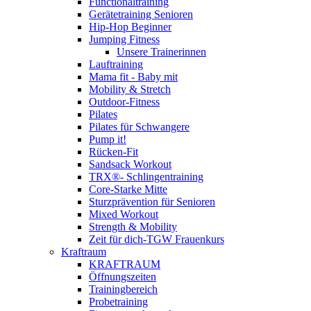
Functionaltraining
Gerätetraining Senioren
Hip-Hop Beginner
Jumping Fitness
Unsere Trainerinnen
Lauftraining
Mama fit - Baby mit
Mobility & Stretch
Outdoor-Fitness
Pilates
Pilates für Schwangere
Pump it!
Rücken-Fit
Sandsack Workout
TRX®- Schlingentraining
Core-Starke Mitte
Sturzprävention für Senioren
Mixed Workout
Strength & Mobility
Zeit für dich-TGW Frauenkurs
Kraftraum
KRAFTRAUM
Öffnungszeiten
Trainingbereich
Probetraining