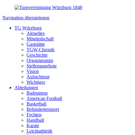
Navigation überspringen
TG Würzburg
Aktuelles
Mitgliedschaft
Gaststätte
TGW-Chronik
Geschichte
Organigramm
Stellenangebote
Vision
Aufsichtsrat
Wichtiges
Abteilungen
Badminton
American Football
Basketball
Behindertensport
Fechten
Handball
Karate
Leichtathletik