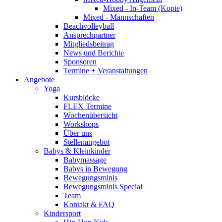
Mixed - In-Team (Kopie)
Mixed - Mannschaften
Beachvolleyball
Ansprechpartner
Mitgliedsbeitrag
News und Berichte
Sponsoren
Termine + Veranstaltungen
Angebote
Yoga
Kursblöcke
FLEX Termine
Wochenübersicht
Workshops
Über uns
Stellenangebot
Babys & Kleinkinder
Babymassage
Babys in Bewegung
Bewegungsminis
Bewegungsminis Special
Team
Kontakt & FAQ
Kindersport