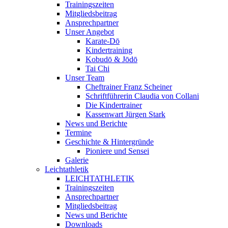
Trainingszeiten
Mitgliedsbeitrag
Ansprechpartner
Unser Angebot
Karate-Dō
Kindertraining
Kobudō & Jōdō
Tai Chi
Unser Team
Cheftrainer Franz Scheiner
Schriftführerin Claudia von Collani
Die Kindertrainer
Kassenwart Jürgen Stark
News und Berichte
Termine
Geschichte & Hintergründe
Pioniere und Sensei
Galerie
Leichtathletik
LEICHTATHLETIK
Trainingszeiten
Ansprechpartner
Mitgliedsbeitrag
News und Berichte
Downloads