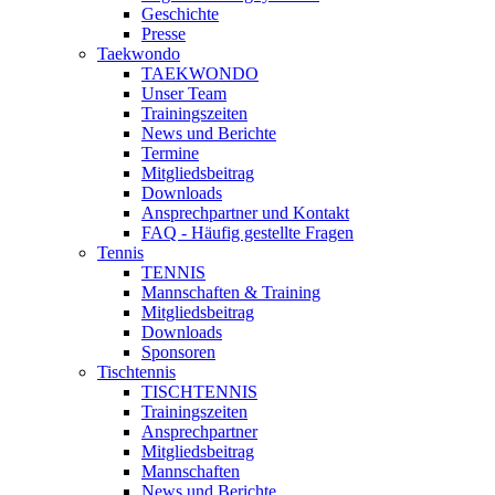
Geschichte
Presse
Taekwondo
TAEKWONDO
Unser Team
Trainingszeiten
News und Berichte
Termine
Mitgliedsbeitrag
Downloads
Ansprechpartner und Kontakt
FAQ - Häufig gestellte Fragen
Tennis
TENNIS
Mannschaften & Training
Mitgliedsbeitrag
Downloads
Sponsoren
Tischtennis
TISCHTENNIS
Trainingszeiten
Ansprechpartner
Mitgliedsbeitrag
Mannschaften
News und Berichte