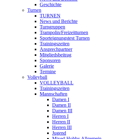
Geschichte
Turnen
TURNEN
News und Berichte
Turngruppen
Trampolin/Freizeitturnen
Sporteignungstest Turnen
Trainingszeiten
Ansprechpartner
Mitgliedsbeitrag
Sponsoren
Galerie
Termine
Volleyball
VOLLEYBALL
Trainingszeiten
Mannschaften
Damen I
Damen II
Damen III
Herren I
Herren II
Herren III
Jugend
Mixed-Hobby Allgemein