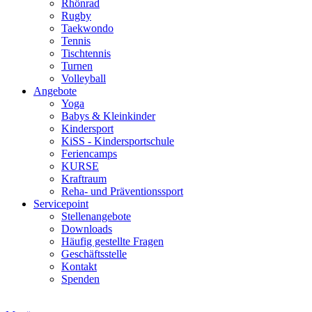
Rhönrad
Rugby
Taekwondo
Tennis
Tischtennis
Turnen
Volleyball
Angebote
Yoga
Babys & Kleinkinder
Kindersport
KiSS - Kindersportschule
Feriencamps
KURSE
Kraftraum
Reha- und Präventionssport
Servicepoint
Stellenangebote
Downloads
Häufig gestellte Fragen
Geschäftsstelle
Kontakt
Spenden