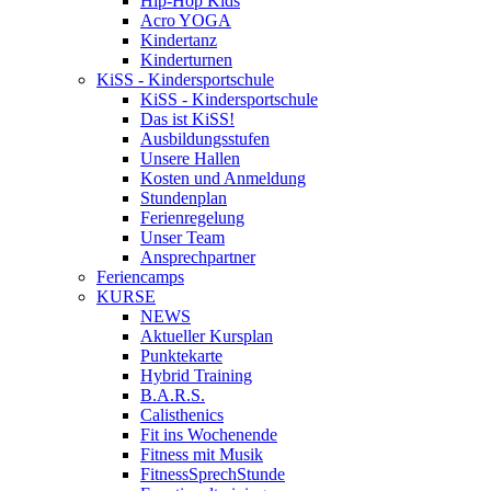
Hip-Hop Kids
Acro YOGA
Kindertanz
Kinderturnen
KiSS - Kindersportschule
KiSS - Kindersportschule
Das ist KiSS!
Ausbildungsstufen
Unsere Hallen
Kosten und Anmeldung
Stundenplan
Ferienregelung
Unser Team
Ansprechpartner
Feriencamps
KURSE
NEWS
Aktueller Kursplan
Punktekarte
Hybrid Training
B.A.R.S.
Calisthenics
Fit ins Wochenende
Fitness mit Musik
FitnessSprechStunde