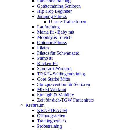
Functionaltraining
Gerätetraining Senioren
Hip-Hop Beginner
Jumping Fitness
Unsere Trainerinnen
Lauftraining
Mama fit - Baby mit
Mobility & Stretch
Outdoor-Fitness
Pilates
Pilates für Schwangere
Pump it!
Rücken-Fit
Sandsack Workout
TRX®- Schlingentraining
Core-Starke Mitte
Sturzprävention für Senioren
Mixed Workout
Strength & Mobility
Zeit für dich-TGW Frauenkurs
Kraftraum
KRAFTRAUM
Öffnungszeiten
Trainingbereich
Probetraining