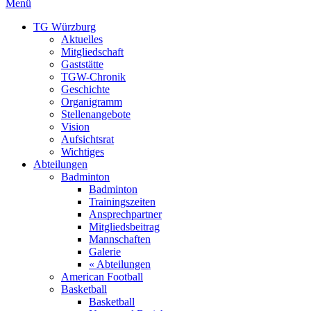
Menü
TG Würzburg
Aktuelles
Mitgliedschaft
Gaststätte
TGW-Chronik
Geschichte
Organigramm
Stellenangebote
Vision
Aufsichtsrat
Wichtiges
Abteilungen
Badminton
Badminton
Trainingszeiten
Ansprechpartner
Mitgliedsbeitrag
Mannschaften
Galerie
« Abteilungen
American Football
Basketball
Basketball