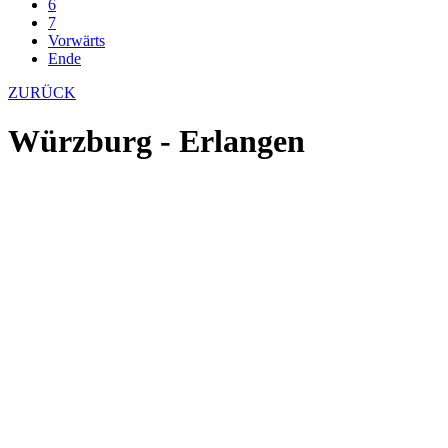
6
7
Vorwärts
Ende
ZURÜCK
Würzburg - Erlangen