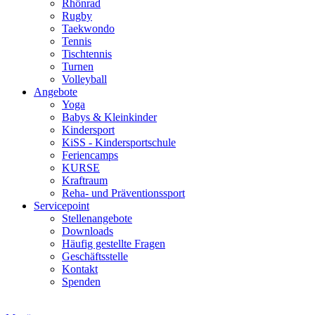
Rhönrad
Rugby
Taekwondo
Tennis
Tischtennis
Turnen
Volleyball
Angebote
Yoga
Babys & Kleinkinder
Kindersport
KiSS - Kindersportschule
Feriencamps
KURSE
Kraftraum
Reha- und Präventionssport
Servicepoint
Stellenangebote
Downloads
Häufig gestellte Fragen
Geschäftsstelle
Kontakt
Spenden