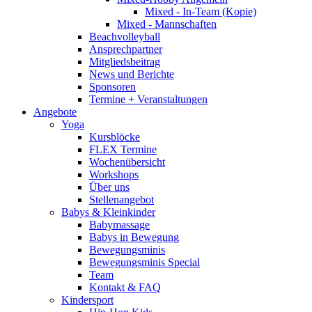
Mixed - In-Team (Kopie)
Mixed - Mannschaften
Beachvolleyball
Ansprechpartner
Mitgliedsbeitrag
News und Berichte
Sponsoren
Termine + Veranstaltungen
Angebote
Yoga
Kursblöcke
FLEX Termine
Wochenübersicht
Workshops
Über uns
Stellenangebot
Babys & Kleinkinder
Babymassage
Babys in Bewegung
Bewegungsminis
Bewegungsminis Special
Team
Kontakt & FAQ
Kindersport