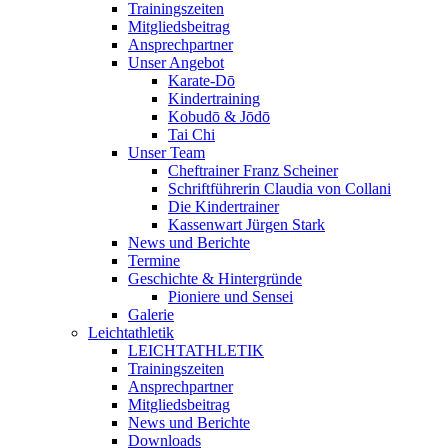
Trainingszeiten
Mitgliedsbeitrag
Ansprechpartner
Unser Angebot
Karate-Dō
Kindertraining
Kobudō & Jōdō
Tai Chi
Unser Team
Cheftrainer Franz Scheiner
Schriftführerin Claudia von Collani
Die Kindertrainer
Kassenwart Jürgen Stark
News und Berichte
Termine
Geschichte & Hintergründe
Pioniere und Sensei
Galerie
Leichtathletik
LEICHTATHLETIK
Trainingszeiten
Ansprechpartner
Mitgliedsbeitrag
News und Berichte
Downloads