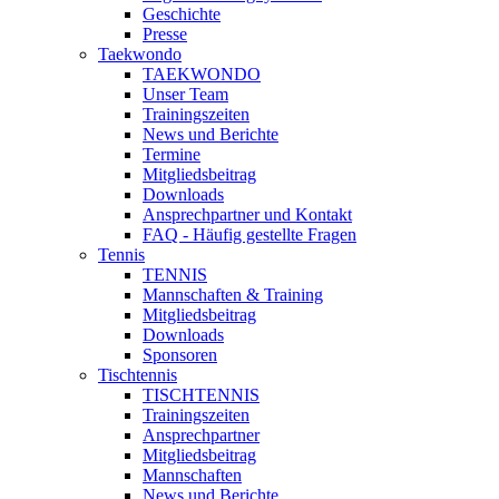
Geschichte
Presse
Taekwondo
TAEKWONDO
Unser Team
Trainingszeiten
News und Berichte
Termine
Mitgliedsbeitrag
Downloads
Ansprechpartner und Kontakt
FAQ - Häufig gestellte Fragen
Tennis
TENNIS
Mannschaften & Training
Mitgliedsbeitrag
Downloads
Sponsoren
Tischtennis
TISCHTENNIS
Trainingszeiten
Ansprechpartner
Mitgliedsbeitrag
Mannschaften
News und Berichte