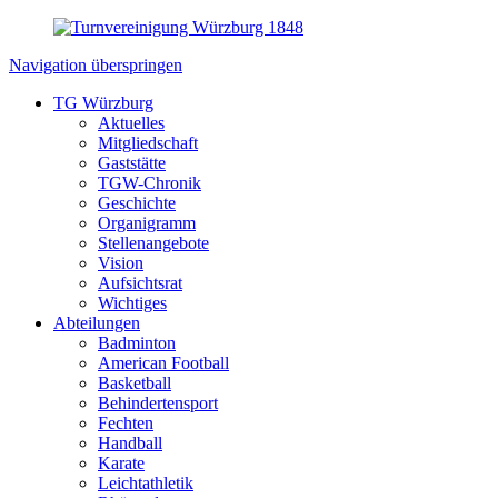
Navigation überspringen
TG Würzburg
Aktuelles
Mitgliedschaft
Gaststätte
TGW-Chronik
Geschichte
Organigramm
Stellenangebote
Vision
Aufsichtsrat
Wichtiges
Abteilungen
Badminton
American Football
Basketball
Behindertensport
Fechten
Handball
Karate
Leichtathletik