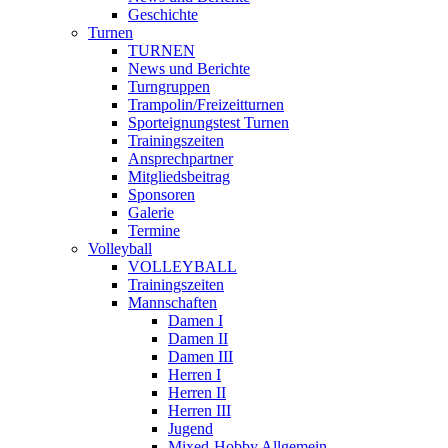
Geschichte
Turnen
TURNEN
News und Berichte
Turngruppen
Trampolin/Freizeitturnen
Sporteignungstest Turnen
Trainingszeiten
Ansprechpartner
Mitgliedsbeitrag
Sponsoren
Galerie
Termine
Volleyball
VOLLEYBALL
Trainingszeiten
Mannschaften
Damen I
Damen II
Damen III
Herren I
Herren II
Herren III
Jugend
Mixed-Hobby Allgemein