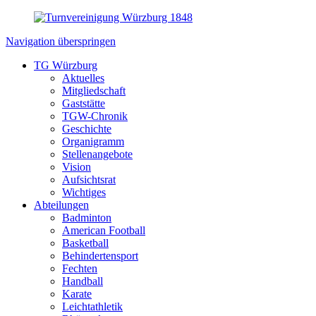
Navigation überspringen
TG Würzburg
Aktuelles
Mitgliedschaft
Gaststätte
TGW-Chronik
Geschichte
Organigramm
Stellenangebote
Vision
Aufsichtsrat
Wichtiges
Abteilungen
Badminton
American Football
Basketball
Behindertensport
Fechten
Handball
Karate
Leichtathletik