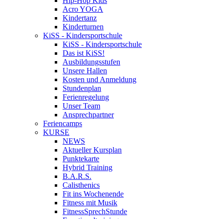
Hip-Hop Kids
Acro YOGA
Kindertanz
Kinderturnen
KiSS - Kindersportschule
KiSS - Kindersportschule
Das ist KiSS!
Ausbildungsstufen
Unsere Hallen
Kosten und Anmeldung
Stundenplan
Ferienregelung
Unser Team
Ansprechpartner
Feriencamps
KURSE
NEWS
Aktueller Kursplan
Punktekarte
Hybrid Training
B.A.R.S.
Calisthenics
Fit ins Wochenende
Fitness mit Musik
FitnessSprechStunde