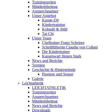
Trainingszeiten
Mitgliedsbeitrag
Ansprechpartner
Unser Angebot
Karate-Dō
Kindertraining
Kobudō & Jōdō
Tai Chi
Unser Team
Cheftrainer Franz Scheiner
Schriftführerin Claudia von Collani
Die Kindertrainer
Kassenwart Jürgen Stark
News und Berichte
Termine
Geschichte & Hintergründe
Pioniere und Sensei
Galerie
Leichtathletik
LEICHTATHLETIK
Trainingszeiten
Ansprechpartner
Mitgliedsbeitrag
News und Berichte
Downloads