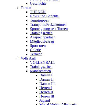
Geschichte
Turnen
TURNEN
News und Berichte
Turngruppen
Trampolin/Freizeitturnen
Sporteignungstest Turnen
Trainingszeiten
Ansprechpartner
Mitgliedsbeitrag
Sponsoren
Galerie
Termine
Volleyball
VOLLEYBALL
Trainingszeiten
Mannschaften
Damen I
Damen II
Damen III
Herren I
Herren II
Herren III
Jugend
Mixed-Hobby Allgemein