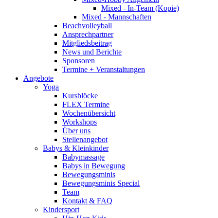
Mixed - In-Team (Kopie)
Mixed - Mannschaften
Beachvolleyball
Ansprechpartner
Mitgliedsbeitrag
News und Berichte
Sponsoren
Termine + Veranstaltungen
Angebote
Yoga
Kursblöcke
FLEX Termine
Wochenübersicht
Workshops
Über uns
Stellenangebot
Babys & Kleinkinder
Babymassage
Babys in Bewegung
Bewegungsminis
Bewegungsminis Special
Team
Kontakt & FAQ
Kindersport