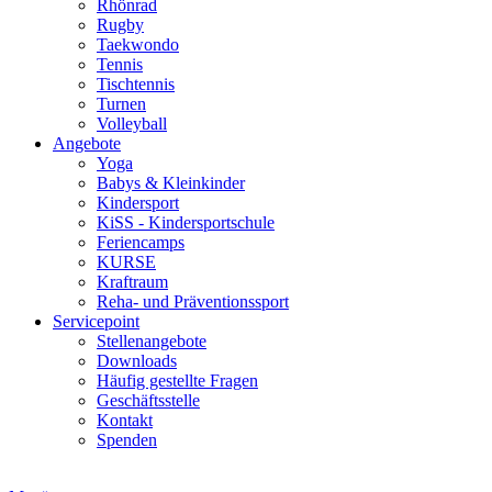
Rhönrad
Rugby
Taekwondo
Tennis
Tischtennis
Turnen
Volleyball
Angebote
Yoga
Babys & Kleinkinder
Kindersport
KiSS - Kindersportschule
Feriencamps
KURSE
Kraftraum
Reha- und Präventionssport
Servicepoint
Stellenangebote
Downloads
Häufig gestellte Fragen
Geschäftsstelle
Kontakt
Spenden