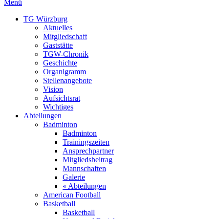
Menü
TG Würzburg
Aktuelles
Mitgliedschaft
Gaststätte
TGW-Chronik
Geschichte
Organigramm
Stellenangebote
Vision
Aufsichtsrat
Wichtiges
Abteilungen
Badminton
Badminton
Trainingszeiten
Ansprechpartner
Mitgliedsbeitrag
Mannschaften
Galerie
« Abteilungen
American Football
Basketball
Basketball