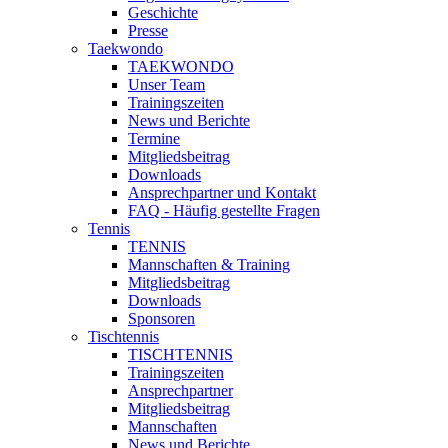
Geschichte
Presse
Taekwondo
TAEKWONDO
Unser Team
Trainingszeiten
News und Berichte
Termine
Mitgliedsbeitrag
Downloads
Ansprechpartner und Kontakt
FAQ - Häufig gestellte Fragen
Tennis
TENNIS
Mannschaften & Training
Mitgliedsbeitrag
Downloads
Sponsoren
Tischtennis
TISCHTENNIS
Trainingszeiten
Ansprechpartner
Mitgliedsbeitrag
Mannschaften
News und Berichte