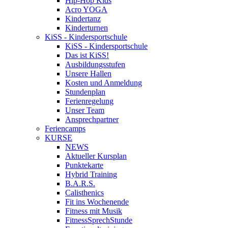
Hip-Hop Kids
Acro YOGA
Kindertanz
Kinderturnen
KiSS - Kindersportschule
KiSS - Kindersportschule
Das ist KiSS!
Ausbildungsstufen
Unsere Hallen
Kosten und Anmeldung
Stundenplan
Ferienregelung
Unser Team
Ansprechpartner
Feriencamps
KURSE
NEWS
Aktueller Kursplan
Punktekarte
Hybrid Training
B.A.R.S.
Calisthenics
Fit ins Wochenende
Fitness mit Musik
FitnessSprechStunde