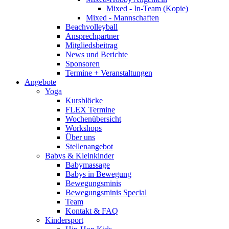
Mixed - In-Team (Kopie)
Mixed - Mannschaften
Beachvolleyball
Ansprechpartner
Mitgliedsbeitrag
News und Berichte
Sponsoren
Termine + Veranstaltungen
Angebote
Yoga
Kursblöcke
FLEX Termine
Wochenübersicht
Workshops
Über uns
Stellenangebot
Babys & Kleinkinder
Babymassage
Babys in Bewegung
Bewegungsminis
Bewegungsminis Special
Team
Kontakt & FAQ
Kindersport