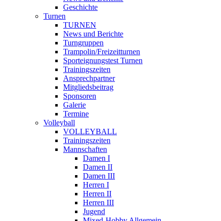
Geschichte
Turnen
TURNEN
News und Berichte
Turngruppen
Trampolin/Freizeitturnen
Sporteignungstest Turnen
Trainingszeiten
Ansprechpartner
Mitgliedsbeitrag
Sponsoren
Galerie
Termine
Volleyball
VOLLEYBALL
Trainingszeiten
Mannschaften
Damen I
Damen II
Damen III
Herren I
Herren II
Herren III
Jugend
Mixed-Hobby Allgemein