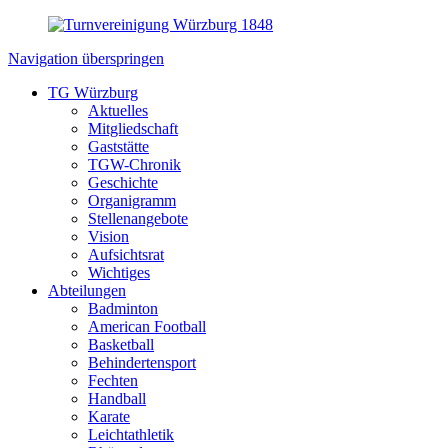
Navigation überspringen
TG Würzburg
Aktuelles
Mitgliedschaft
Gaststätte
TGW-Chronik
Geschichte
Organigramm
Stellenangebote
Vision
Aufsichtsrat
Wichtiges
Abteilungen
Badminton
American Football
Basketball
Behindertensport
Fechten
Handball
Karate
Leichtathletik