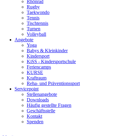
Rhönrad
Rugby
Taekwondo
Tennis
Tischtennis
Turnen
Volleyball
Angebote
Yoga
Babys & Kleinkinder
Kindersport
KiSS - Kindersportschule
Feriencamps
KURSE
Kraftraum
Reha- und Präventionssport
Servicepoint
Stellenangebote
Downloads
Häufig gestellte Fragen
Geschäftsstelle
Kontakt
Spenden