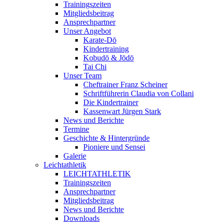
Trainingszeiten
Mitgliedsbeitrag
Ansprechpartner
Unser Angebot
Karate-Dō
Kindertraining
Kobudō & Jōdō
Tai Chi
Unser Team
Cheftrainer Franz Scheiner
Schriftführerin Claudia von Collani
Die Kindertrainer
Kassenwart Jürgen Stark
News und Berichte
Termine
Geschichte & Hintergründe
Pioniere und Sensei
Galerie
Leichtathletik
LEICHTATHLETIK
Trainingszeiten
Ansprechpartner
Mitgliedsbeitrag
News und Berichte
Downloads