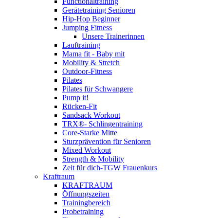
Functionaltraining
Gerätetraining Senioren
Hip-Hop Beginner
Jumping Fitness
Unsere Trainerinnen
Lauftraining
Mama fit - Baby mit
Mobility & Stretch
Outdoor-Fitness
Pilates
Pilates für Schwangere
Pump it!
Rücken-Fit
Sandsack Workout
TRX®- Schlingentraining
Core-Starke Mitte
Sturzprävention für Senioren
Mixed Workout
Strength & Mobility
Zeit für dich-TGW Frauenkurs
Kraftraum
KRAFTRAUM
Öffnungszeiten
Trainingbereich
Probetraining