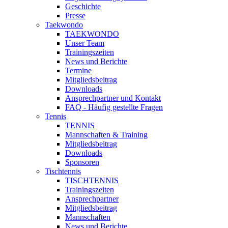
Geschichte
Presse
Taekwondo
TAEKWONDO
Unser Team
Trainingszeiten
News und Berichte
Termine
Mitgliedsbeitrag
Downloads
Ansprechpartner und Kontakt
FAQ - Häufig gestellte Fragen
Tennis
TENNIS
Mannschaften & Training
Mitgliedsbeitrag
Downloads
Sponsoren
Tischtennis
TISCHTENNIS
Trainingszeiten
Ansprechpartner
Mitgliedsbeitrag
Mannschaften
News und Berichte