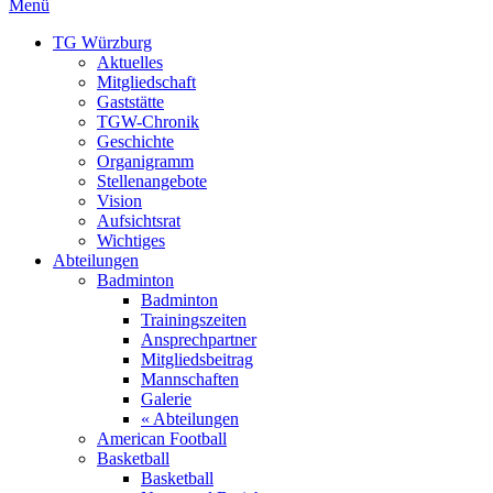
Menü
TG Würzburg
Aktuelles
Mitgliedschaft
Gaststätte
TGW-Chronik
Geschichte
Organigramm
Stellenangebote
Vision
Aufsichtsrat
Wichtiges
Abteilungen
Badminton
Badminton
Trainingszeiten
Ansprechpartner
Mitgliedsbeitrag
Mannschaften
Galerie
« Abteilungen
American Football
Basketball
Basketball