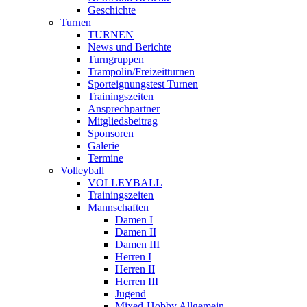
Geschichte
Turnen
TURNEN
News und Berichte
Turngruppen
Trampolin/Freizeitturnen
Sporteignungstest Turnen
Trainingszeiten
Ansprechpartner
Mitgliedsbeitrag
Sponsoren
Galerie
Termine
Volleyball
VOLLEYBALL
Trainingszeiten
Mannschaften
Damen I
Damen II
Damen III
Herren I
Herren II
Herren III
Jugend
Mixed-Hobby Allgemein