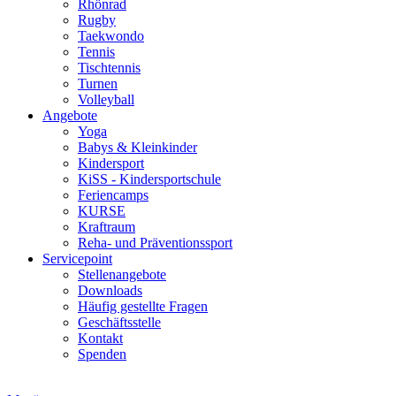
Rhönrad
Rugby
Taekwondo
Tennis
Tischtennis
Turnen
Volleyball
Angebote
Yoga
Babys & Kleinkinder
Kindersport
KiSS - Kindersportschule
Feriencamps
KURSE
Kraftraum
Reha- und Präventionssport
Servicepoint
Stellenangebote
Downloads
Häufig gestellte Fragen
Geschäftsstelle
Kontakt
Spenden