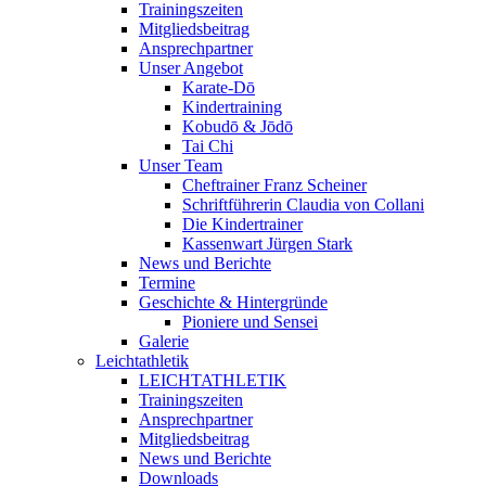
Trainingszeiten
Mitgliedsbeitrag
Ansprechpartner
Unser Angebot
Karate-Dō
Kindertraining
Kobudō & Jōdō
Tai Chi
Unser Team
Cheftrainer Franz Scheiner
Schriftführerin Claudia von Collani
Die Kindertrainer
Kassenwart Jürgen Stark
News und Berichte
Termine
Geschichte & Hintergründe
Pioniere und Sensei
Galerie
Leichtathletik
LEICHTATHLETIK
Trainingszeiten
Ansprechpartner
Mitgliedsbeitrag
News und Berichte
Downloads