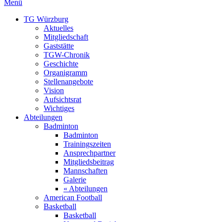
Menü
TG Würzburg
Aktuelles
Mitgliedschaft
Gaststätte
TGW-Chronik
Geschichte
Organigramm
Stellenangebote
Vision
Aufsichtsrat
Wichtiges
Abteilungen
Badminton
Badminton
Trainingszeiten
Ansprechpartner
Mitgliedsbeitrag
Mannschaften
Galerie
« Abteilungen
American Football
Basketball
Basketball