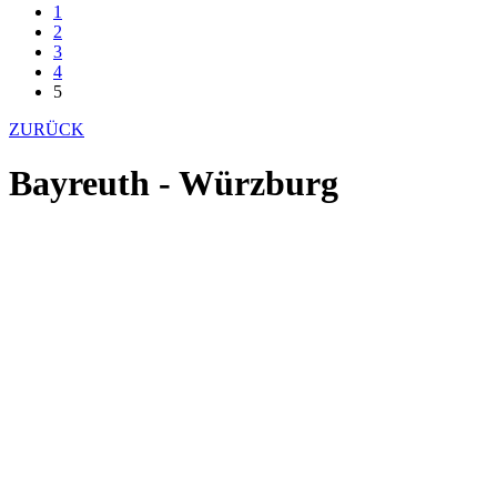
1
2
3
4
5
ZURÜCK
Bayreuth - Würzburg