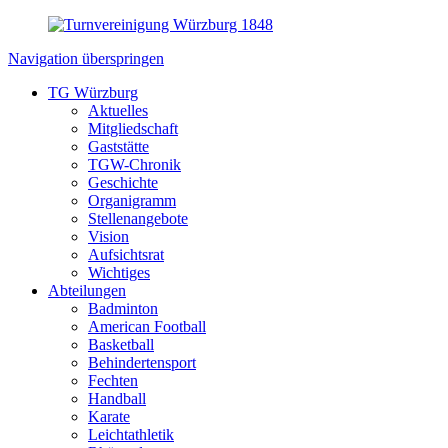
Navigation überspringen
TG Würzburg
Aktuelles
Mitgliedschaft
Gaststätte
TGW-Chronik
Geschichte
Organigramm
Stellenangebote
Vision
Aufsichtsrat
Wichtiges
Abteilungen
Badminton
American Football
Basketball
Behindertensport
Fechten
Handball
Karate
Leichtathletik