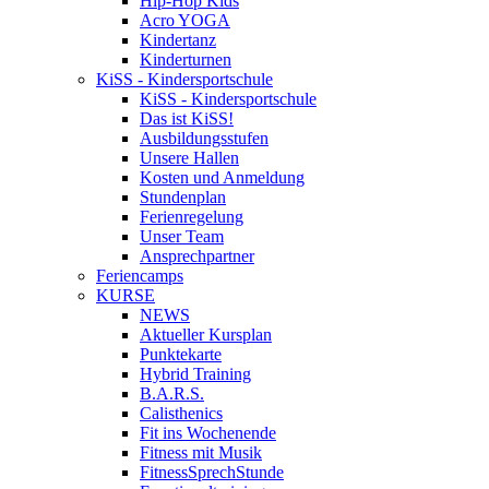
Hip-Hop Kids
Acro YOGA
Kindertanz
Kinderturnen
KiSS - Kindersportschule
KiSS - Kindersportschule
Das ist KiSS!
Ausbildungsstufen
Unsere Hallen
Kosten und Anmeldung
Stundenplan
Ferienregelung
Unser Team
Ansprechpartner
Feriencamps
KURSE
NEWS
Aktueller Kursplan
Punktekarte
Hybrid Training
B.A.R.S.
Calisthenics
Fit ins Wochenende
Fitness mit Musik
FitnessSprechStunde