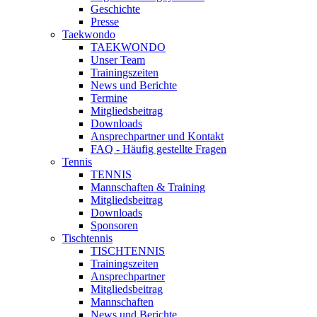
Geschichte
Presse
Taekwondo
TAEKWONDO
Unser Team
Trainingszeiten
News und Berichte
Termine
Mitgliedsbeitrag
Downloads
Ansprechpartner und Kontakt
FAQ - Häufig gestellte Fragen
Tennis
TENNIS
Mannschaften & Training
Mitgliedsbeitrag
Downloads
Sponsoren
Tischtennis
TISCHTENNIS
Trainingszeiten
Ansprechpartner
Mitgliedsbeitrag
Mannschaften
News und Berichte