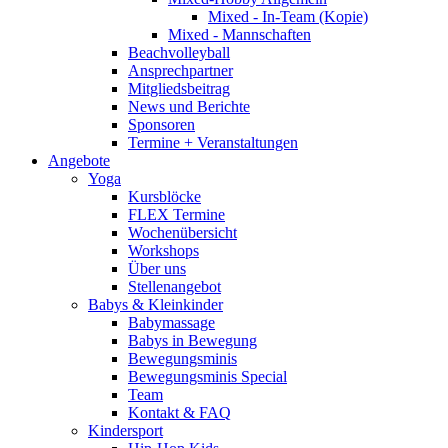
Mixed - In-Team (Kopie)
Mixed - Mannschaften
Beachvolleyball
Ansprechpartner
Mitgliedsbeitrag
News und Berichte
Sponsoren
Termine + Veranstaltungen
Angebote
Yoga
Kursblöcke
FLEX Termine
Wochenübersicht
Workshops
Über uns
Stellenangebot
Babys & Kleinkinder
Babymassage
Babys in Bewegung
Bewegungsminis
Bewegungsminis Special
Team
Kontakt & FAQ
Kindersport