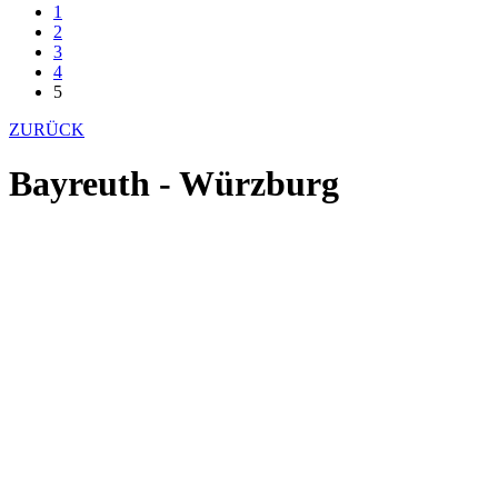
1
2
3
4
5
ZURÜCK
Bayreuth - Würzburg