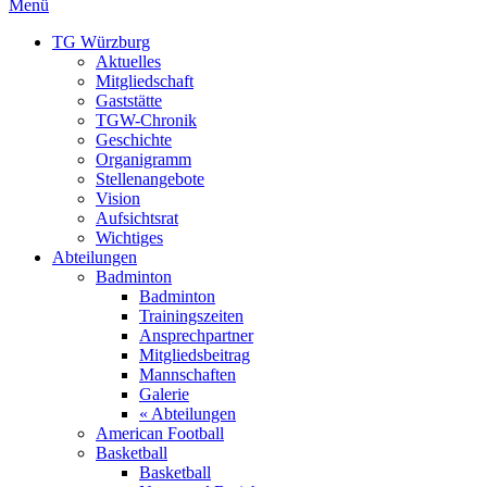
Menü
TG Würzburg
Aktuelles
Mitgliedschaft
Gaststätte
TGW-Chronik
Geschichte
Organigramm
Stellenangebote
Vision
Aufsichtsrat
Wichtiges
Abteilungen
Badminton
Badminton
Trainingszeiten
Ansprechpartner
Mitgliedsbeitrag
Mannschaften
Galerie
« Abteilungen
American Football
Basketball
Basketball