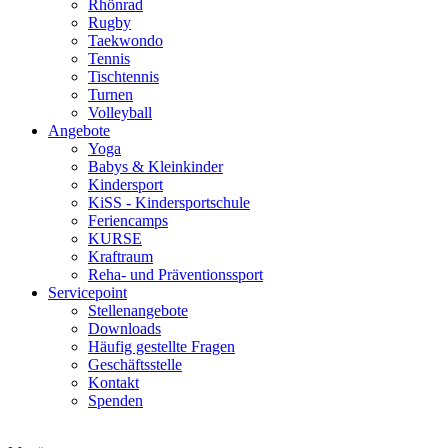
Rhönrad
Rugby
Taekwondo
Tennis
Tischtennis
Turnen
Volleyball
Angebote
Yoga
Babys & Kleinkinder
Kindersport
KiSS - Kindersportschule
Feriencamps
KURSE
Kraftraum
Reha- und Präventionssport
Servicepoint
Stellenangebote
Downloads
Häufig gestellte Fragen
Geschäftsstelle
Kontakt
Spenden