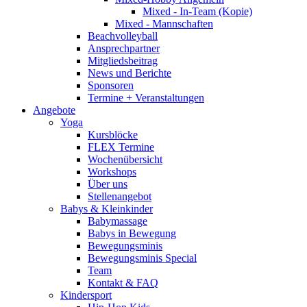
Mixed - In-Team (Kopie)
Mixed - Mannschaften
Beachvolleyball
Ansprechpartner
Mitgliedsbeitrag
News und Berichte
Sponsoren
Termine + Veranstaltungen
Angebote
Yoga
Kursblöcke
FLEX Termine
Wochenübersicht
Workshops
Über uns
Stellenangebot
Babys & Kleinkinder
Babymassage
Babys in Bewegung
Bewegungsminis
Bewegungsminis Special
Team
Kontakt & FAQ
Kindersport