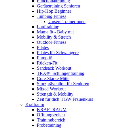
Functionaltraining
Gerätetraining Senioren
Hip-Hop Beginner
Jumping Fitness
Unsere Trainerinnen
Lauftraining
Mama fit - Baby mit
Mobility & Stretch
Outdoor-Fitness
Pilates
Pilates für Schwangere
Pump it!
Rücken-Fit
Sandsack Workout
TRX®- Schlingentraining
Core-Starke Mitte
Sturzprävention für Senioren
Mixed Workout
Strength & Mobility
Zeit für dich-TGW Frauenkurs
Kraftraum
KRAFTRAUM
Öffnungszeiten
Trainingbereich
Probetraining