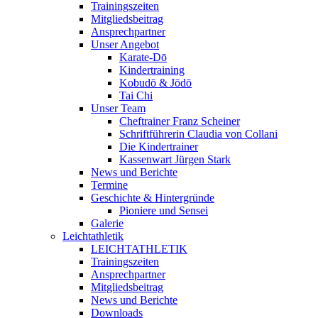
Trainingszeiten
Mitgliedsbeitrag
Ansprechpartner
Unser Angebot
Karate-Dō
Kindertraining
Kobudō & Jōdō
Tai Chi
Unser Team
Cheftrainer Franz Scheiner
Schriftführerin Claudia von Collani
Die Kindertrainer
Kassenwart Jürgen Stark
News und Berichte
Termine
Geschichte & Hintergründe
Pioniere und Sensei
Galerie
Leichtathletik
LEICHTATHLETIK
Trainingszeiten
Ansprechpartner
Mitgliedsbeitrag
News und Berichte
Downloads