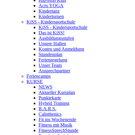
Hip-Hop Kids
Acro YOGA
Kindertanz
Kinderturnen
KiSS - Kindersportschule
KiSS - Kindersportschule
Das ist KiSS!
Ausbildungsstufen
Unsere Hallen
Kosten und Anmeldung
Stundenplan
Ferienregelung
Unser Team
Ansprechpartner
Feriencamps
KURSE
NEWS
Aktueller Kursplan
Punktekarte
Hybrid Training
B.A.R.S.
Calisthenics
Fit ins Wochenende
Fitness mit Musik
FitnessSprechStunde