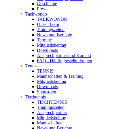
Geschichte
Presse
Taekwondo
TAEKWONDO
Unser Team
Trainingszeiten
News und Berichte
Termine
Mitgliedsbeitrag
Downloads
Ansprechpartner und Kontakt
FAQ - Häufig gestellte Fragen
Tennis
TENNIS
Mannschaften & Training
Mitgliedsbeitrag
Downloads
Sponsoren
Tischtennis
TISCHTENNIS
Trainingszeiten
Ansprechpartner
Mitgliedsbeitrag
Mannschaften
News und Berichte