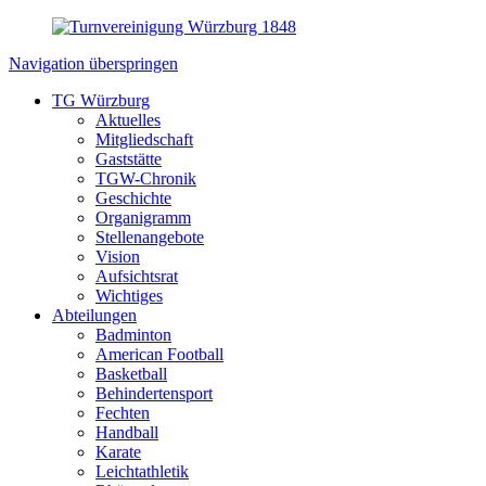
Navigation überspringen
TG Würzburg
Aktuelles
Mitgliedschaft
Gaststätte
TGW-Chronik
Geschichte
Organigramm
Stellenangebote
Vision
Aufsichtsrat
Wichtiges
Abteilungen
Badminton
American Football
Basketball
Behindertensport
Fechten
Handball
Karate
Leichtathletik