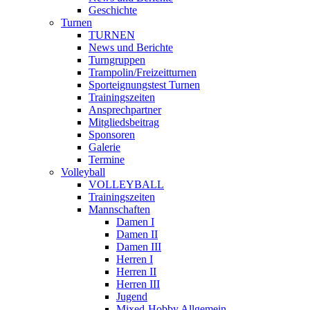
Geschichte
Turnen
TURNEN
News und Berichte
Turngruppen
Trampolin/Freizeitturnen
Sporteignungstest Turnen
Trainingszeiten
Ansprechpartner
Mitgliedsbeitrag
Sponsoren
Galerie
Termine
Volleyball
VOLLEYBALL
Trainingszeiten
Mannschaften
Damen I
Damen II
Damen III
Herren I
Herren II
Herren III
Jugend
Mixed-Hobby Allgemein