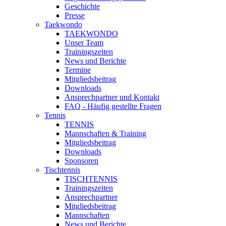
Geschichte
Presse
Taekwondo
TAEKWONDO
Unser Team
Trainingszeiten
News und Berichte
Termine
Mitgliedsbeitrag
Downloads
Ansprechpartner und Kontakt
FAQ - Häufig gestellte Fragen
Tennis
TENNIS
Mannschaften & Training
Mitgliedsbeitrag
Downloads
Sponsoren
Tischtennis
TISCHTENNIS
Trainingszeiten
Ansprechpartner
Mitgliedsbeitrag
Mannschaften
News und Berichte