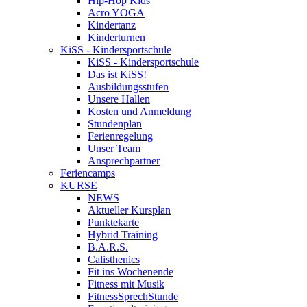
Hip-Hop Kids
Acro YOGA
Kindertanz
Kinderturnen
KiSS - Kindersportschule
KiSS - Kindersportschule
Das ist KiSS!
Ausbildungsstufen
Unsere Hallen
Kosten und Anmeldung
Stundenplan
Ferienregelung
Unser Team
Ansprechpartner
Feriencamps
KURSE
NEWS
Aktueller Kursplan
Punktekarte
Hybrid Training
B.A.R.S.
Calisthenics
Fit ins Wochenende
Fitness mit Musik
FitnessSprechStunde