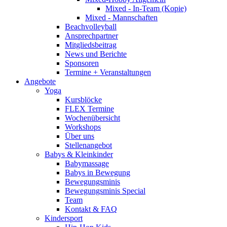
Mixed - In-Team (Kopie)
Mixed - Mannschaften
Beachvolleyball
Ansprechpartner
Mitgliedsbeitrag
News und Berichte
Sponsoren
Termine + Veranstaltungen
Angebote
Yoga
Kursblöcke
FLEX Termine
Wochenübersicht
Workshops
Über uns
Stellenangebot
Babys & Kleinkinder
Babymassage
Babys in Bewegung
Bewegungsminis
Bewegungsminis Special
Team
Kontakt & FAQ
Kindersport