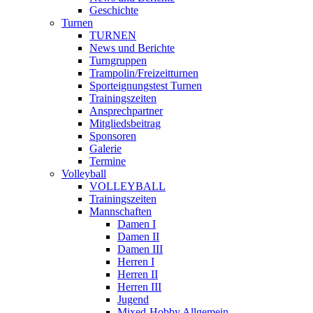
Geschichte
Turnen
TURNEN
News und Berichte
Turngruppen
Trampolin/Freizeitturnen
Sporteignungstest Turnen
Trainingszeiten
Ansprechpartner
Mitgliedsbeitrag
Sponsoren
Galerie
Termine
Volleyball
VOLLEYBALL
Trainingszeiten
Mannschaften
Damen I
Damen II
Damen III
Herren I
Herren II
Herren III
Jugend
Mixed-Hobby Allgemein