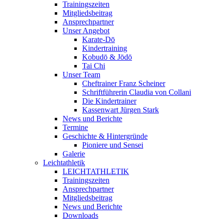
Trainingszeiten
Mitgliedsbeitrag
Ansprechpartner
Unser Angebot
Karate-Dō
Kindertraining
Kobudō & Jōdō
Tai Chi
Unser Team
Cheftrainer Franz Scheiner
Schriftführerin Claudia von Collani
Die Kindertrainer
Kassenwart Jürgen Stark
News und Berichte
Termine
Geschichte & Hintergründe
Pioniere und Sensei
Galerie
Leichtathletik
LEICHTATHLETIK
Trainingszeiten
Ansprechpartner
Mitgliedsbeitrag
News und Berichte
Downloads