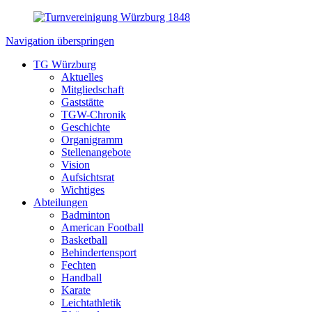
Navigation überspringen
TG Würzburg
Aktuelles
Mitgliedschaft
Gaststätte
TGW-Chronik
Geschichte
Organigramm
Stellenangebote
Vision
Aufsichtsrat
Wichtiges
Abteilungen
Badminton
American Football
Basketball
Behindertensport
Fechten
Handball
Karate
Leichtathletik