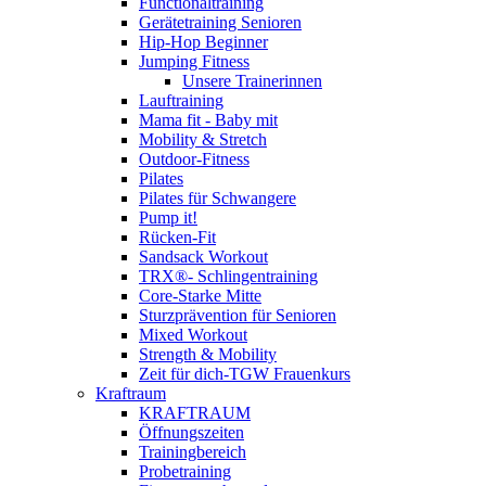
Functionaltraining
Gerätetraining Senioren
Hip-Hop Beginner
Jumping Fitness
Unsere Trainerinnen
Lauftraining
Mama fit - Baby mit
Mobility & Stretch
Outdoor-Fitness
Pilates
Pilates für Schwangere
Pump it!
Rücken-Fit
Sandsack Workout
TRX®- Schlingentraining
Core-Starke Mitte
Sturzprävention für Senioren
Mixed Workout
Strength & Mobility
Zeit für dich-TGW Frauenkurs
Kraftraum
KRAFTRAUM
Öffnungszeiten
Trainingbereich
Probetraining