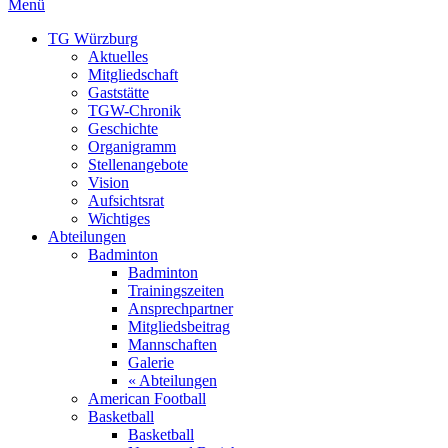
Menü
TG Würzburg
Aktuelles
Mitgliedschaft
Gaststätte
TGW-Chronik
Geschichte
Organigramm
Stellenangebote
Vision
Aufsichtsrat
Wichtiges
Abteilungen
Badminton
Badminton
Trainingszeiten
Ansprechpartner
Mitgliedsbeitrag
Mannschaften
Galerie
« Abteilungen
American Football
Basketball
Basketball