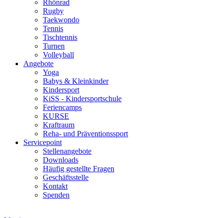
Rhönrad
Rugby
Taekwondo
Tennis
Tischtennis
Turnen
Volleyball
Angebote
Yoga
Babys & Kleinkinder
Kindersport
KiSS - Kindersportschule
Feriencamps
KURSE
Kraftraum
Reha- und Präventionssport
Servicepoint
Stellenangebote
Downloads
Häufig gestellte Fragen
Geschäftsstelle
Kontakt
Spenden