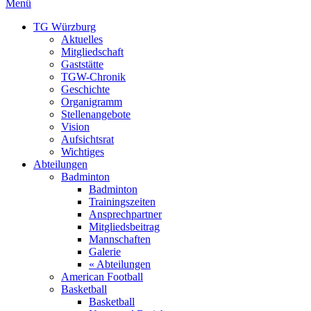
Menü
TG Würzburg
Aktuelles
Mitgliedschaft
Gaststätte
TGW-Chronik
Geschichte
Organigramm
Stellenangebote
Vision
Aufsichtsrat
Wichtiges
Abteilungen
Badminton
Badminton
Trainingszeiten
Ansprechpartner
Mitgliedsbeitrag
Mannschaften
Galerie
« Abteilungen
American Football
Basketball
Basketball