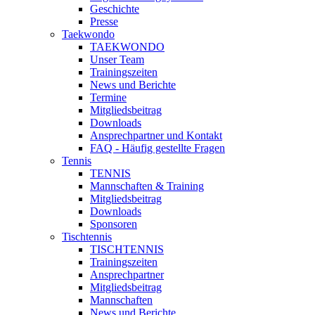
Geschichte
Presse
Taekwondo
TAEKWONDO
Unser Team
Trainingszeiten
News und Berichte
Termine
Mitgliedsbeitrag
Downloads
Ansprechpartner und Kontakt
FAQ - Häufig gestellte Fragen
Tennis
TENNIS
Mannschaften & Training
Mitgliedsbeitrag
Downloads
Sponsoren
Tischtennis
TISCHTENNIS
Trainingszeiten
Ansprechpartner
Mitgliedsbeitrag
Mannschaften
News und Berichte