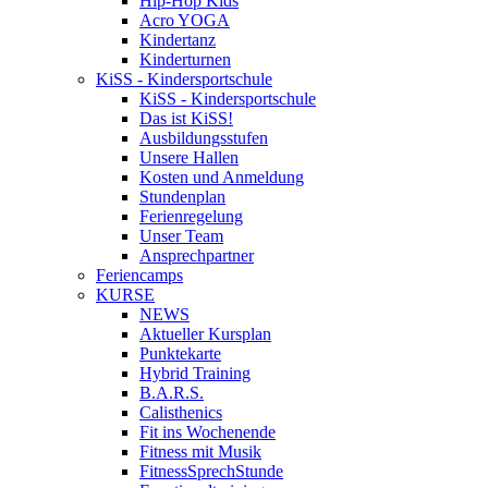
Hip-Hop Kids
Acro YOGA
Kindertanz
Kinderturnen
KiSS - Kindersportschule
KiSS - Kindersportschule
Das ist KiSS!
Ausbildungsstufen
Unsere Hallen
Kosten und Anmeldung
Stundenplan
Ferienregelung
Unser Team
Ansprechpartner
Feriencamps
KURSE
NEWS
Aktueller Kursplan
Punktekarte
Hybrid Training
B.A.R.S.
Calisthenics
Fit ins Wochenende
Fitness mit Musik
FitnessSprechStunde