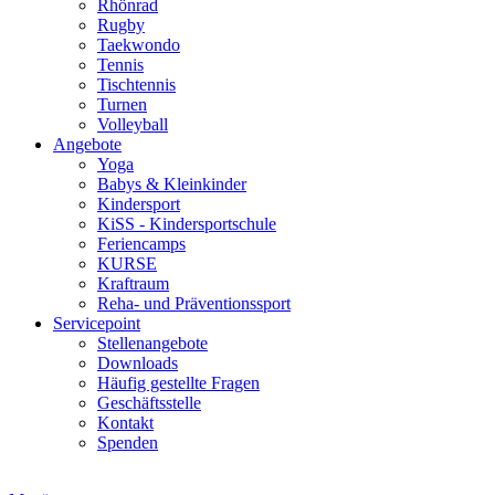
Rhönrad
Rugby
Taekwondo
Tennis
Tischtennis
Turnen
Volleyball
Angebote
Yoga
Babys & Kleinkinder
Kindersport
KiSS - Kindersportschule
Feriencamps
KURSE
Kraftraum
Reha- und Präventionssport
Servicepoint
Stellenangebote
Downloads
Häufig gestellte Fragen
Geschäftsstelle
Kontakt
Spenden