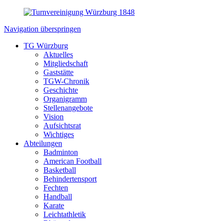
Navigation überspringen
TG Würzburg
Aktuelles
Mitgliedschaft
Gaststätte
TGW-Chronik
Geschichte
Organigramm
Stellenangebote
Vision
Aufsichtsrat
Wichtiges
Abteilungen
Badminton
American Football
Basketball
Behindertensport
Fechten
Handball
Karate
Leichtathletik