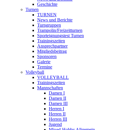
Geschichte
Turnen
TURNEN
News und Berichte
Turngruppen
Trampolin/Freizeitturnen
Sporteignungstest Turnen
Trainingszeiten
Ansprechpartner
Mitgliedsbeitrag
Sponsoren
Galerie
Termine
Volleyball
VOLLEYBALL
Trainingszeiten
Mannschaften
Damen I
Damen II
Damen III
Herren I
Herren II
Herren III
Jugend
Mixed-Hobby Allgemein