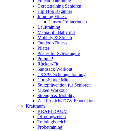
Functionaltraining
Gerätetraining Senioren
Hip-Hop Beginner
Jumping Fitness
Unsere Trainerinnen
Lauftraining
Mama fit - Baby mit
Mobility & Stretch
Outdoor-Fitness
Pilates
Pilates für Schwangere
Pump it!
Rücken-Fit
Sandsack Workout
TRX®- Schlingentraining
Core-Starke Mitte
Sturzprävention für Senioren
Mixed Workout
Strength & Mobility
Zeit für dich-TGW Frauenkurs
Kraftraum
KRAFTRAUM
Öffnungszeiten
Trainingbereich
Probetraining