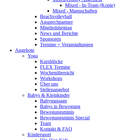
Mixed - In-Team (Kopie)
Mixed - Mannschaften
Beachvolleyball
Ansprechpartner
Mitgliedsbeitrag
News und Berichte
Sponsoren
Termine + Veranstaltungen
Angebote
Yoga
Kursblöcke
FLEX Termine
Wochenübersicht
Workshops
Über uns
Stellenangebot
Babys & Kleinkinder
Babymassage
Babys in Bewegung
Bewegungsminis
Bewegungsminis Special
Team
Kontakt & FAQ
Kindersport