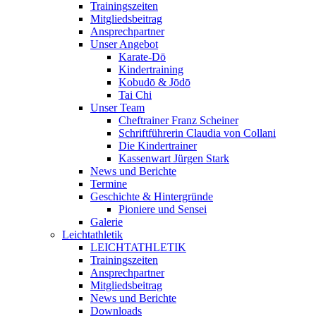
Trainingszeiten
Mitgliedsbeitrag
Ansprechpartner
Unser Angebot
Karate-Dō
Kindertraining
Kobudō & Jōdō
Tai Chi
Unser Team
Cheftrainer Franz Scheiner
Schriftführerin Claudia von Collani
Die Kindertrainer
Kassenwart Jürgen Stark
News und Berichte
Termine
Geschichte & Hintergründe
Pioniere und Sensei
Galerie
Leichtathletik
LEICHTATHLETIK
Trainingszeiten
Ansprechpartner
Mitgliedsbeitrag
News und Berichte
Downloads