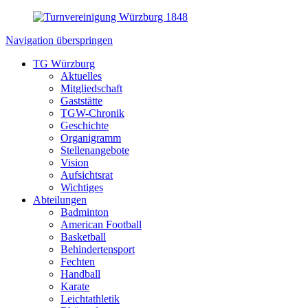
Navigation überspringen
TG Würzburg
Aktuelles
Mitgliedschaft
Gaststätte
TGW-Chronik
Geschichte
Organigramm
Stellenangebote
Vision
Aufsichtsrat
Wichtiges
Abteilungen
Badminton
American Football
Basketball
Behindertensport
Fechten
Handball
Karate
Leichtathletik