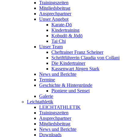
Trainingszeiten
Mitgliedsbeitrag
Ansprechpartner
Unser Angebot
Karate-Dō
Kindertraining
Kobudō & Jōdō
Tai Chi
Unser Team
Cheftrainer Franz Scheiner
Schriftführerin Claudia von Collani
Die Kindertrainer
Kassenwart Jürgen Stark
News und Berichte
Termine
Geschichte & Hintergründe
Pioniere und Sensei
Galerie
Leichtathletik
LEICHTATHLETIK
Trainingszeiten
Ansprechpartner
Mitgliedsbeitrag
News und Berichte
Downloads