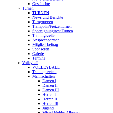
Geschichte
Turnen
TURNEN
News und Berichte
Turngruppen
Trampolin/Freizeitturnen
Sporteignungstest Turnen
Trainingszeiten
Ansprechpartner
Mitgliedsbeitrag
Sponsoren
Galerie
Termine
Volleyball
VOLLEYBALL
Trainingszeiten
Mannschaften
Damen I
Damen II
Damen III
Herren I
Herren II
Herren III
Jugend
Mixed-Hobby Allgemein