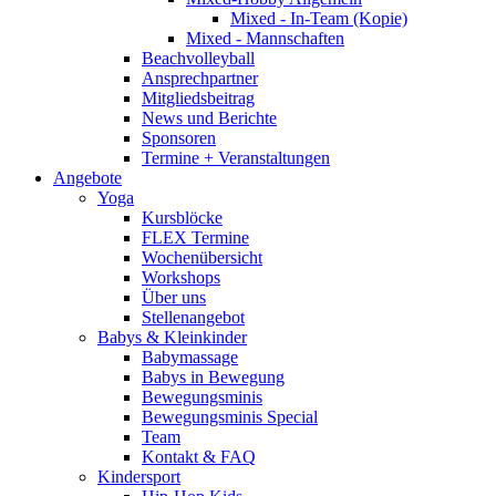
Mixed - In-Team (Kopie)
Mixed - Mannschaften
Beachvolleyball
Ansprechpartner
Mitgliedsbeitrag
News und Berichte
Sponsoren
Termine + Veranstaltungen
Angebote
Yoga
Kursblöcke
FLEX Termine
Wochenübersicht
Workshops
Über uns
Stellenangebot
Babys & Kleinkinder
Babymassage
Babys in Bewegung
Bewegungsminis
Bewegungsminis Special
Team
Kontakt & FAQ
Kindersport