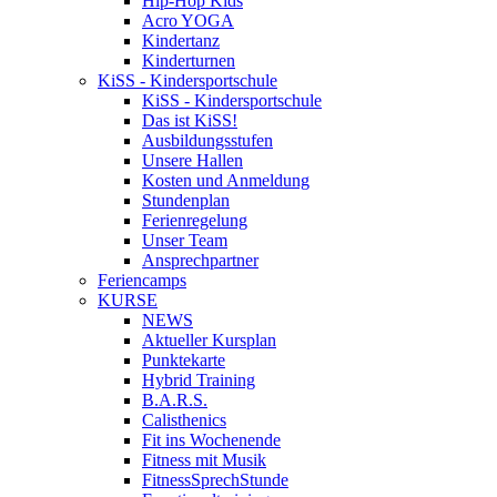
Hip-Hop Kids
Acro YOGA
Kindertanz
Kinderturnen
KiSS - Kindersportschule
KiSS - Kindersportschule
Das ist KiSS!
Ausbildungsstufen
Unsere Hallen
Kosten und Anmeldung
Stundenplan
Ferienregelung
Unser Team
Ansprechpartner
Feriencamps
KURSE
NEWS
Aktueller Kursplan
Punktekarte
Hybrid Training
B.A.R.S.
Calisthenics
Fit ins Wochenende
Fitness mit Musik
FitnessSprechStunde