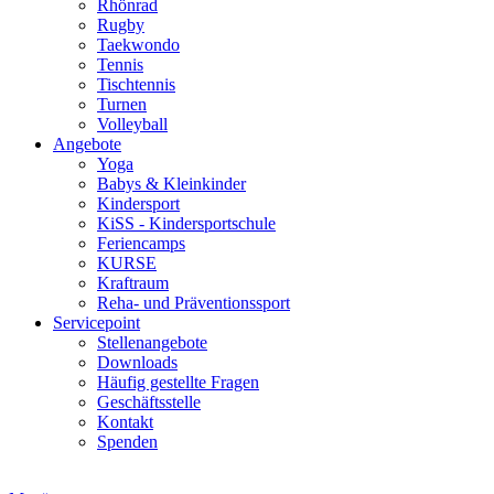
Rhönrad
Rugby
Taekwondo
Tennis
Tischtennis
Turnen
Volleyball
Angebote
Yoga
Babys & Kleinkinder
Kindersport
KiSS - Kindersportschule
Feriencamps
KURSE
Kraftraum
Reha- und Präventionssport
Servicepoint
Stellenangebote
Downloads
Häufig gestellte Fragen
Geschäftsstelle
Kontakt
Spenden