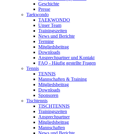
Geschichte
Presse
Taekwondo
TAEKWONDO
Unser Team
Trainingszeiten
News und Berichte
Termine
Mitgliedsbeitrag
Downloads
Ansprechpartner und Kontakt
FAQ - Häufig gestellte Fragen
Tennis
TENNIS
Mannschaften & Training
Mitgliedsbeitrag
Downloads
Sponsoren
Tischtennis
TISCHTENNIS
Trainingszeiten
Ansprechpartner
Mitgliedsbeitrag
Mannschaften
News und Berichte