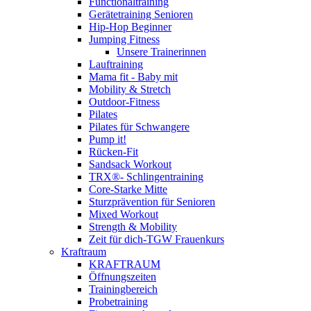
Functionaltraining
Gerätetraining Senioren
Hip-Hop Beginner
Jumping Fitness
Unsere Trainerinnen
Lauftraining
Mama fit - Baby mit
Mobility & Stretch
Outdoor-Fitness
Pilates
Pilates für Schwangere
Pump it!
Rücken-Fit
Sandsack Workout
TRX®- Schlingentraining
Core-Starke Mitte
Sturzprävention für Senioren
Mixed Workout
Strength & Mobility
Zeit für dich-TGW Frauenkurs
Kraftraum
KRAFTRAUM
Öffnungszeiten
Trainingbereich
Probetraining