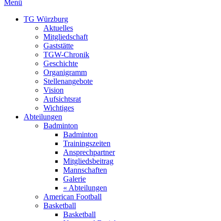
Menü
TG Würzburg
Aktuelles
Mitgliedschaft
Gaststätte
TGW-Chronik
Geschichte
Organigramm
Stellenangebote
Vision
Aufsichtsrat
Wichtiges
Abteilungen
Badminton
Badminton
Trainingszeiten
Ansprechpartner
Mitgliedsbeitrag
Mannschaften
Galerie
« Abteilungen
American Football
Basketball
Basketball