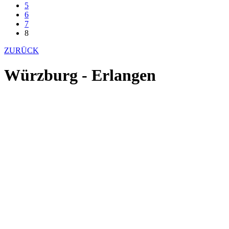
5
6
7
8
ZURÜCK
Würzburg - Erlangen