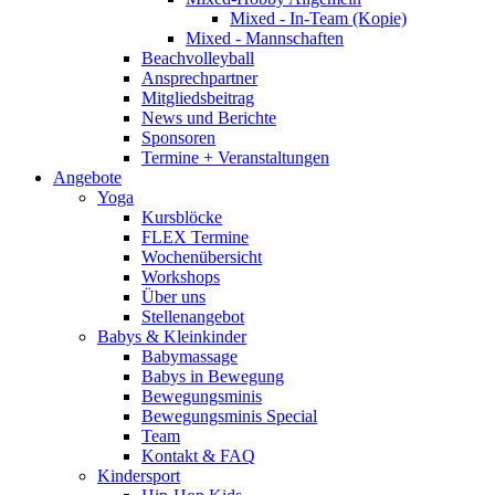
Mixed - In-Team (Kopie)
Mixed - Mannschaften
Beachvolleyball
Ansprechpartner
Mitgliedsbeitrag
News und Berichte
Sponsoren
Termine + Veranstaltungen
Angebote
Yoga
Kursblöcke
FLEX Termine
Wochenübersicht
Workshops
Über uns
Stellenangebot
Babys & Kleinkinder
Babymassage
Babys in Bewegung
Bewegungsminis
Bewegungsminis Special
Team
Kontakt & FAQ
Kindersport