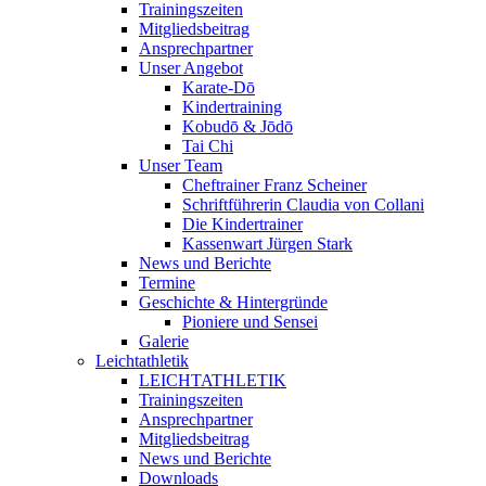
Trainingszeiten
Mitgliedsbeitrag
Ansprechpartner
Unser Angebot
Karate-Dō
Kindertraining
Kobudō & Jōdō
Tai Chi
Unser Team
Cheftrainer Franz Scheiner
Schriftführerin Claudia von Collani
Die Kindertrainer
Kassenwart Jürgen Stark
News und Berichte
Termine
Geschichte & Hintergründe
Pioniere und Sensei
Galerie
Leichtathletik
LEICHTATHLETIK
Trainingszeiten
Ansprechpartner
Mitgliedsbeitrag
News und Berichte
Downloads