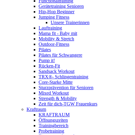
Functionaltraining
Gerätetraining Senioren
Hip-Hop Beginner
Jumping Fitness
Unsere Trainerinnen
Lauftraining
Mama fit - Baby mit
Mobility & Stretch
Outdoor-Fitness
Pilates
Pilates für Schwangere
Pump it!
Rücken-Fit
Sandsack Workout
TRX®- Schlingentraining
Core-Starke Mitte
Sturzprävention für Senioren
Mixed Workout
Strength & Mobility
Zeit für dich-TGW Frauenkurs
Kraftraum
KRAFTRAUM
Öffnungszeiten
Trainingbereich
Probetraining