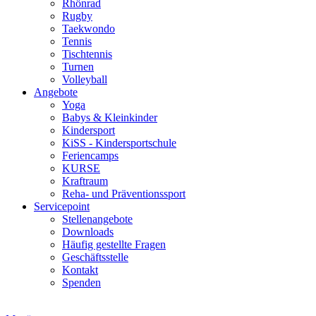
Rhönrad
Rugby
Taekwondo
Tennis
Tischtennis
Turnen
Volleyball
Angebote
Yoga
Babys & Kleinkinder
Kindersport
KiSS - Kindersportschule
Feriencamps
KURSE
Kraftraum
Reha- und Präventionssport
Servicepoint
Stellenangebote
Downloads
Häufig gestellte Fragen
Geschäftsstelle
Kontakt
Spenden