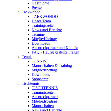
Geschichte
Presse
Taekwondo
TAEKWONDO
Unser Team
Trainingszeiten
News und Berichte
Termine
Mitgliedsbeitrag
Downloads
Ansprechpartner und Kontakt
FAQ - Häufig gestellte Fragen
Tennis
TENNIS
Mannschaften & Training
Mitgliedsbeitrag
Downloads
Sponsoren
Tischtennis
TISCHTENNIS
Trainingszeiten
Ansprechpartner
Mitgliedsbeitrag
Mannschaften
News und Berichte