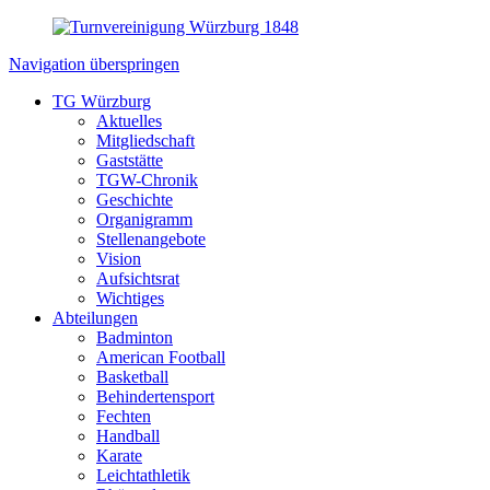
Navigation überspringen
TG Würzburg
Aktuelles
Mitgliedschaft
Gaststätte
TGW-Chronik
Geschichte
Organigramm
Stellenangebote
Vision
Aufsichtsrat
Wichtiges
Abteilungen
Badminton
American Football
Basketball
Behindertensport
Fechten
Handball
Karate
Leichtathletik