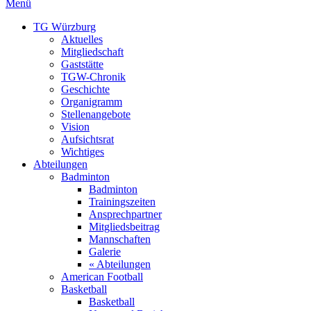
Menü
TG Würzburg
Aktuelles
Mitgliedschaft
Gaststätte
TGW-Chronik
Geschichte
Organigramm
Stellenangebote
Vision
Aufsichtsrat
Wichtiges
Abteilungen
Badminton
Badminton
Trainingszeiten
Ansprechpartner
Mitgliedsbeitrag
Mannschaften
Galerie
« Abteilungen
American Football
Basketball
Basketball