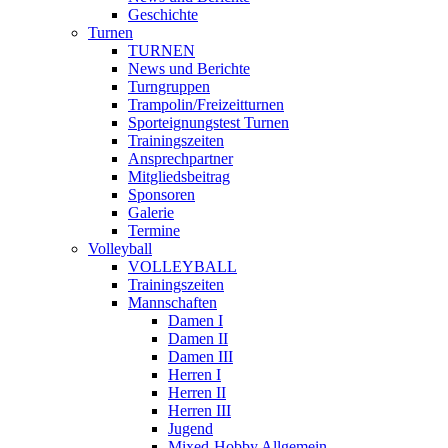
Geschichte
Turnen
TURNEN
News und Berichte
Turngruppen
Trampolin/Freizeitturnen
Sporteignungstest Turnen
Trainingszeiten
Ansprechpartner
Mitgliedsbeitrag
Sponsoren
Galerie
Termine
Volleyball
VOLLEYBALL
Trainingszeiten
Mannschaften
Damen I
Damen II
Damen III
Herren I
Herren II
Herren III
Jugend
Mixed-Hobby Allgemein