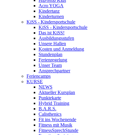
Hip-Hop Kids
Acro YOGA
Kindertanz
Kinderturnen
KiSS - Kindersportschule
KiSS - Kindersportschule
Das ist KiSS!
Ausbildungsstufen
Unsere Hallen
Kosten und Anmeldung
Stundenplan
Ferienregelung
Unser Team
Ansprechpartner
Feriencamps
KURSE
NEWS
Aktueller Kursplan
Punktekarte
Hybrid Training
B.A.R.S.
Calisthenics
Fit ins Wochenende
Fitness mit Musik
FitnessSprechStunde