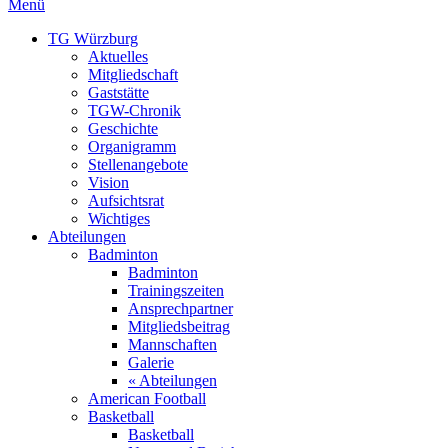
Menü
TG Würzburg
Aktuelles
Mitgliedschaft
Gaststätte
TGW-Chronik
Geschichte
Organigramm
Stellenangebote
Vision
Aufsichtsrat
Wichtiges
Abteilungen
Badminton
Badminton
Trainingszeiten
Ansprechpartner
Mitgliedsbeitrag
Mannschaften
Galerie
« Abteilungen
American Football
Basketball
Basketball