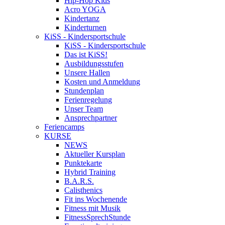
Hip-Hop Kids
Acro YOGA
Kindertanz
Kinderturnen
KiSS - Kindersportschule
KiSS - Kindersportschule
Das ist KiSS!
Ausbildungsstufen
Unsere Hallen
Kosten und Anmeldung
Stundenplan
Ferienregelung
Unser Team
Ansprechpartner
Feriencamps
KURSE
NEWS
Aktueller Kursplan
Punktekarte
Hybrid Training
B.A.R.S.
Calisthenics
Fit ins Wochenende
Fitness mit Musik
FitnessSprechStunde