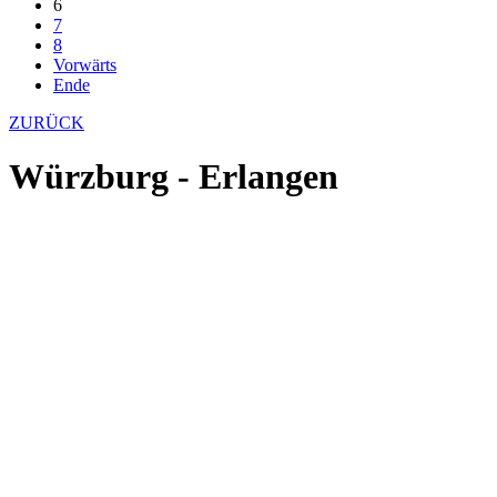
6
7
8
Vorwärts
Ende
ZURÜCK
Würzburg - Erlangen