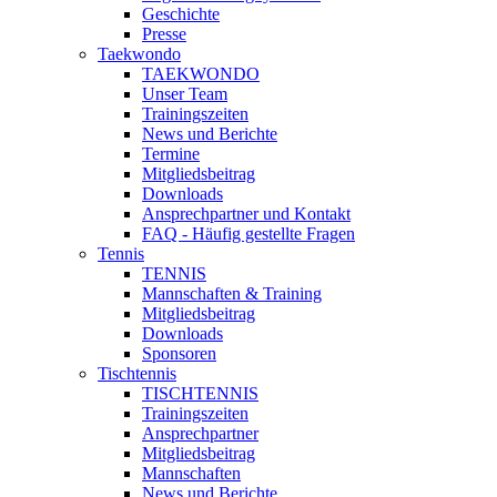
Geschichte
Presse
Taekwondo
TAEKWONDO
Unser Team
Trainingszeiten
News und Berichte
Termine
Mitgliedsbeitrag
Downloads
Ansprechpartner und Kontakt
FAQ - Häufig gestellte Fragen
Tennis
TENNIS
Mannschaften & Training
Mitgliedsbeitrag
Downloads
Sponsoren
Tischtennis
TISCHTENNIS
Trainingszeiten
Ansprechpartner
Mitgliedsbeitrag
Mannschaften
News und Berichte