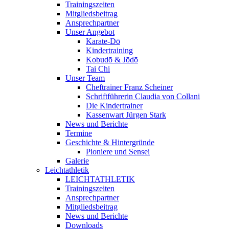
Trainingszeiten
Mitgliedsbeitrag
Ansprechpartner
Unser Angebot
Karate-Dō
Kindertraining
Kobudō & Jōdō
Tai Chi
Unser Team
Cheftrainer Franz Scheiner
Schriftführerin Claudia von Collani
Die Kindertrainer
Kassenwart Jürgen Stark
News und Berichte
Termine
Geschichte & Hintergründe
Pioniere und Sensei
Galerie
Leichtathletik
LEICHTATHLETIK
Trainingszeiten
Ansprechpartner
Mitgliedsbeitrag
News und Berichte
Downloads