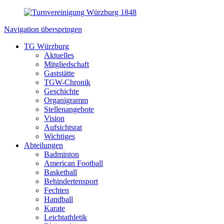
Navigation überspringen
TG Würzburg
Aktuelles
Mitgliedschaft
Gaststätte
TGW-Chronik
Geschichte
Organigramm
Stellenangebote
Vision
Aufsichtsrat
Wichtiges
Abteilungen
Badminton
American Football
Basketball
Behindertensport
Fechten
Handball
Karate
Leichtathletik