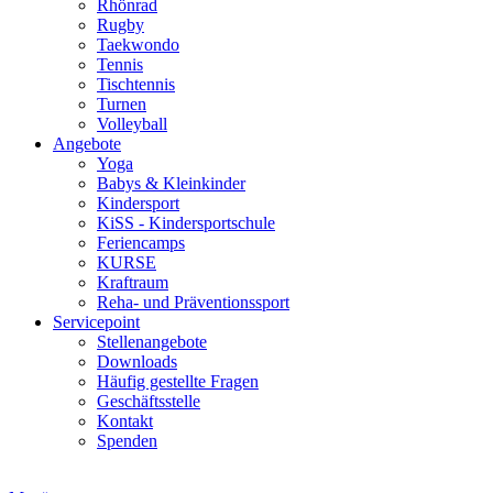
Rhönrad
Rugby
Taekwondo
Tennis
Tischtennis
Turnen
Volleyball
Angebote
Yoga
Babys & Kleinkinder
Kindersport
KiSS - Kindersportschule
Feriencamps
KURSE
Kraftraum
Reha- und Präventionssport
Servicepoint
Stellenangebote
Downloads
Häufig gestellte Fragen
Geschäftsstelle
Kontakt
Spenden