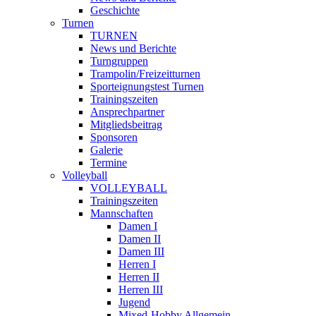
Geschichte
Turnen
TURNEN
News und Berichte
Turngruppen
Trampolin/Freizeitturnen
Sporteignungstest Turnen
Trainingszeiten
Ansprechpartner
Mitgliedsbeitrag
Sponsoren
Galerie
Termine
Volleyball
VOLLEYBALL
Trainingszeiten
Mannschaften
Damen I
Damen II
Damen III
Herren I
Herren II
Herren III
Jugend
Mixed-Hobby Allgemein