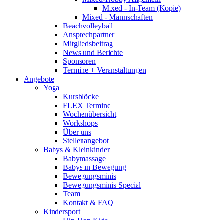
Mixed - In-Team (Kopie)
Mixed - Mannschaften
Beachvolleyball
Ansprechpartner
Mitgliedsbeitrag
News und Berichte
Sponsoren
Termine + Veranstaltungen
Angebote
Yoga
Kursblöcke
FLEX Termine
Wochenübersicht
Workshops
Über uns
Stellenangebot
Babys & Kleinkinder
Babymassage
Babys in Bewegung
Bewegungsminis
Bewegungsminis Special
Team
Kontakt & FAQ
Kindersport