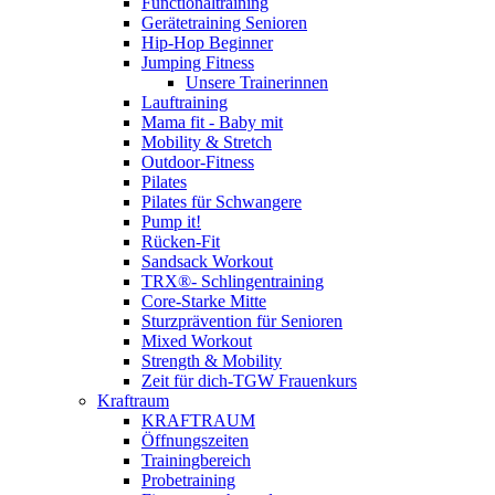
Functionaltraining
Gerätetraining Senioren
Hip-Hop Beginner
Jumping Fitness
Unsere Trainerinnen
Lauftraining
Mama fit - Baby mit
Mobility & Stretch
Outdoor-Fitness
Pilates
Pilates für Schwangere
Pump it!
Rücken-Fit
Sandsack Workout
TRX®- Schlingentraining
Core-Starke Mitte
Sturzprävention für Senioren
Mixed Workout
Strength & Mobility
Zeit für dich-TGW Frauenkurs
Kraftraum
KRAFTRAUM
Öffnungszeiten
Trainingbereich
Probetraining